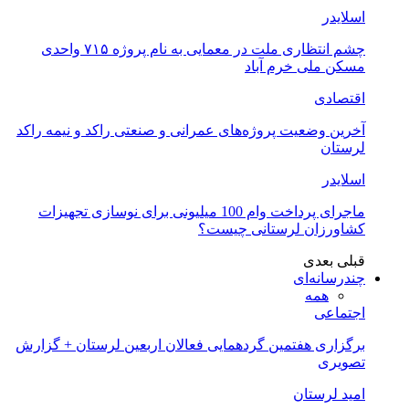
اسلایدر
چشم انتظاری ملت در معمایی به نام پروژه ۷۱۵ واحدی
مسکن ملی خرم آباد
اقتصادی
آخرین وضعیت پروژه‌های عمرانی و صنعتی راکد و نیمه راکد
لرستان
اسلایدر
ماجرای پرداخت وام 100 میلیونی برای نوسازی تجهیزات
کشاورزان لرستانی چیست؟
قبلی
بعدی
چندرسانه‌ای
همه
اجتماعی
برگزاری هفتمین گردهمایی فعالان اربعین لرستان + گزارش
تصویری
امید لرستان