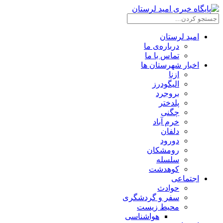
امید لرستان
درباره‌ی ما
تماس با ما
اخبار شهرستان ها
ازنا
الیگودرز
بروجرد
پلدختر
چگنی
خرم آباد
دلفان
دورود
رومشکان
سلسله
کوهدشت
اجتماعی
حوادث
سفر و گردشگری
محیط زیست
هواشناسی