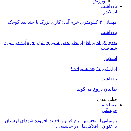
ورزش
یادداشت
اسلایدر
مهمانی ۳ کیلومتری خرم آباد؛ کاری بزرگ با چند نقد کوچک
یادداشت
نقدی کوتاه بر اظهار نظر عضو شورای شهر خرم‌آباد در مورد
شفافیت
اسلایدر
اول فرزند؛ بعد تسهیلات!
یادداشت
طالبان دروغ می‌گوید
قبلی
بعدی
مصاحبه
فرهنگی
رونمایی از نخستین نرم‌افزار واقعیت افزوده شهدای لرستان
با عنوان «افلاکی‌ها» در حاشیه…