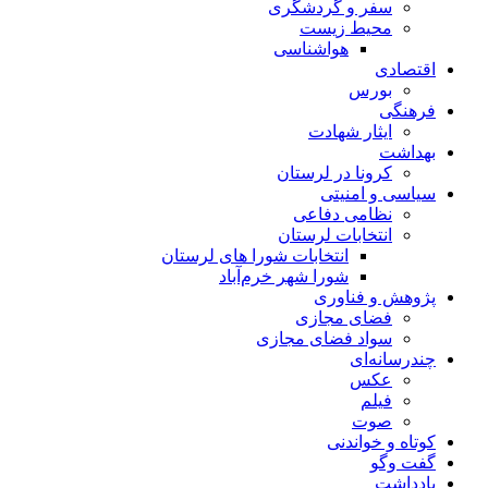
سفر و گردشگری
محیط زیست
هواشناسی
اقتصادی
بورس
فرهنگی
ایثار شهادت
بهداشت
کرونا در لرستان
سیاسی و امنیتی
نظامی دفاعی
انتخابات لرستان
انتخابات شورا های لرستان
شورا شهر خرم‌آباد
پژوهش و فناوری
فضای مجازی
سواد فضای مجازی
چندرسانه‌ای
عكس
فیلم
صوت
کوتاه و خواندنی
گفت وگو
یادداشت