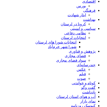
اقتصادی
بورس
فرهنگی
ایثار شهادت
بهداشت
کرونا در لرستان
سیاسی و امنیتی
نظامی دفاعی
انتخابات لرستان
انتخابات شورا های لرستان
شورا شهر خرم‌آباد
پژوهش و فناوری
فضای مجازی
سواد فضای مجازی
چندرسانه‌ای
عكس
فیلم
صوت
کوتاه و خواندنی
گفت وگو
یادداشت
آب و هوای استان لرستان
نمای بازار
کیوسک روزنامه