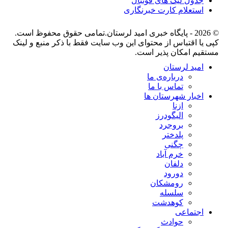
جدول لیگ های فوتبال
استعلام کارت خبرنگاری
© 2026 - پایگاه خبری اميد لرستان.تمامی حقوق محفوظ است.
کپی یا اقتباس از محتوای این وب سایت فقط با ذکر منبع و لینک
مستقیم امکان پذیر است.
امید لرستان
درباره‌ی ما
تماس با ما
اخبار شهرستان ها
ازنا
الیگودرز
بروجرد
پلدختر
چگنی
خرم آباد
دلفان
دورود
رومشکان
سلسله
کوهدشت
اجتماعی
حوادث