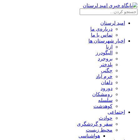
امید لرستان
درباره‌ی ما
تماس با ما
اخبار شهرستان ها
ازنا
الیگودرز
بروجرد
پلدختر
چگنی
خرم آباد
دلفان
دورود
رومشکان
سلسله
کوهدشت
اجتماعی
حوادث
سفر و گردشگری
محیط زیست
هواشناسی