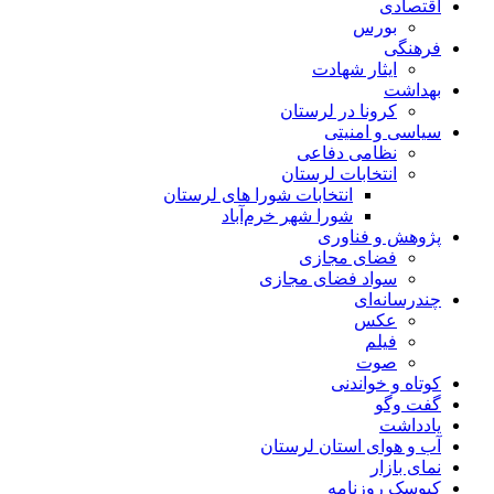
اقتصادی
بورس
فرهنگی
ایثار شهادت
بهداشت
کرونا در لرستان
سیاسی و امنیتی
نظامی دفاعی
انتخابات لرستان
انتخابات شورا های لرستان
شورا شهر خرم‌آباد
پژوهش و فناوری
فضای مجازی
سواد فضای مجازی
چندرسانه‌ای
عكس
فیلم
صوت
کوتاه و خواندنی
گفت وگو
یادداشت
آب و هوای استان لرستان
نمای بازار
کیوسک روزنامه