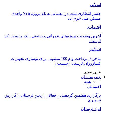
اسلایدر
چشم انتظاری ملت در معمایی به نام پروژه ۷۱۵ واحدی
مسکن ملی خرم آباد
اقتصادی
آخرین وضعیت پروژه‌های عمرانی و صنعتی راکد و نیمه راکد
لرستان
اسلایدر
ماجرای پرداخت وام 100 میلیونی برای نوسازی تجهیزات
کشاورزان لرستانی چیست؟
قبلی
بعدی
چندرسانه‌ای
همه
اجتماعی
برگزاری هفتمین گردهمایی فعالان اربعین لرستان + گزارش
تصویری
امید لرستان