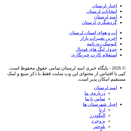
اخبار لرستان
انتخابات لرستان
امید لرستان
گردشگری لرستان
آب و هوای استان لرستان
آخرین تغییرات بازار
کیوسک روزنامه
جدول لیگ های فوتبال
استعلام کارت خبرنگاری
© 2026 - پایگاه خبری اميد لرستان.تمامی حقوق محفوظ است.
کپی یا اقتباس از محتوای این وب سایت فقط با ذکر منبع و لینک
مستقیم امکان پذیر است.
امید لرستان
درباره‌ی ما
تماس با ما
اخبار شهرستان ها
ازنا
الیگودرز
بروجرد
پلدختر