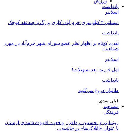
ورزش
یادداشت
اسلایدر
مهمانی ۳ کیلومتری خرم آباد؛ کاری بزرگ با چند نقد کوچک
یادداشت
نقدی کوتاه بر اظهار نظر عضو شورای شهر خرم‌آباد در مورد
شفافیت
اسلایدر
اول فرزند؛ بعد تسهیلات!
یادداشت
طالبان دروغ می‌گوید
قبلی
بعدی
مصاحبه
فرهنگی
رونمایی از نخستین نرم‌افزار واقعیت افزوده شهدای لرستان
با عنوان «افلاکی‌ها» در حاشیه…