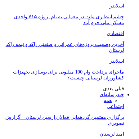
اسلایدر
چشم انتظاری ملت در معمایی به نام پروژه ۷۱۵ واحدی
مسکن ملی خرم آباد
اقتصادی
آخرین وضعیت پروژه‌های عمرانی و صنعتی راکد و نیمه راکد
لرستان
اسلایدر
ماجرای پرداخت وام 100 میلیونی برای نوسازی تجهیزات
کشاورزان لرستانی چیست؟
قبلی
بعدی
چندرسانه‌ای
همه
اجتماعی
برگزاری هفتمین گردهمایی فعالان اربعین لرستان + گزارش
تصویری
امید لرستان