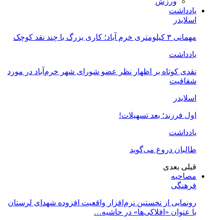
ورزش
یادداشت
اسلایدر
مهمانی ۳ کیلومتری خرم آباد؛ کاری بزرگ با چند نقد کوچک
یادداشت
نقدی کوتاه بر اظهار نظر عضو شورای شهر خرم‌آباد در مورد
شفافیت
اسلایدر
اول فرزند؛ بعد تسهیلات!
یادداشت
طالبان دروغ می‌گوید
قبلی
بعدی
مصاحبه
فرهنگی
رونمایی از نخستین نرم‌افزار واقعیت افزوده شهدای لرستان
با عنوان «افلاکی‌ها» در حاشیه…