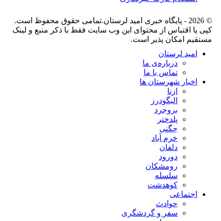
© 2026 - پایگاه خبری اميد لرستان.تمامی حقوق محفوظ است.
کپی یا اقتباس از محتوای این وب سایت فقط با ذکر منبع و لینک
مستقیم امکان پذیر است.
امید لرستان
درباره‌ی ما
تماس با ما
اخبار شهرستان ها
ازنا
الیگودرز
بروجرد
پلدختر
چگنی
خرم آباد
دلفان
دورود
رومشکان
سلسله
کوهدشت
اجتماعی
حوادث
سفر و گردشگری