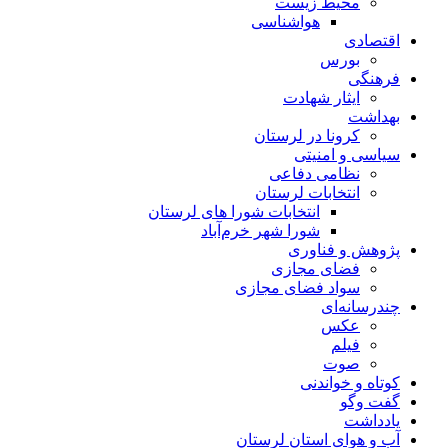
محیط زیست
هواشناسی
اقتصادی
بورس
فرهنگی
ایثار شهادت
بهداشت
کرونا در لرستان
سیاسی و امنیتی
نظامی دفاعی
انتخابات لرستان
انتخابات شورا های لرستان
شورا شهر خرم‌آباد
پژوهش و فناوری
فضای مجازی
سواد فضای مجازی
چندرسانه‌ای
عكس
فیلم
صوت
کوتاه و خواندنی
گفت وگو
یادداشت
آب و هوای استان لرستان