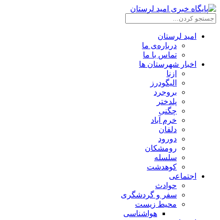
امید لرستان
درباره‌ی ما
تماس با ما
اخبار شهرستان ها
ازنا
الیگودرز
بروجرد
پلدختر
چگنی
خرم آباد
دلفان
دورود
رومشکان
سلسله
کوهدشت
اجتماعی
حوادث
سفر و گردشگری
محیط زیست
هواشناسی