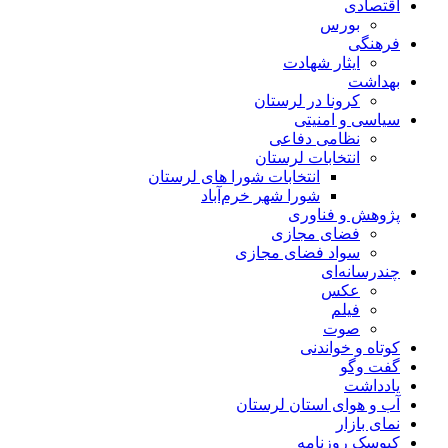
اقتصادی
بورس
فرهنگی
ایثار شهادت
بهداشت
کرونا در لرستان
سیاسی و امنیتی
نظامی دفاعی
انتخابات لرستان
انتخابات شورا های لرستان
شورا شهر خرم‌آباد
پژوهش و فناوری
فضای مجازی
سواد فضای مجازی
چندرسانه‌ای
عكس
فیلم
صوت
کوتاه و خواندنی
گفت وگو
یادداشت
آب و هوای استان لرستان
نمای بازار
کیوسک روزنامه