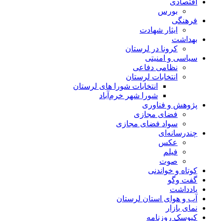
اقتصادی
بورس
فرهنگی
ایثار شهادت
بهداشت
کرونا در لرستان
سیاسی و امنیتی
نظامی دفاعی
انتخابات لرستان
انتخابات شورا های لرستان
شورا شهر خرم‌آباد
پژوهش و فناوری
فضای مجازی
سواد فضای مجازی
چندرسانه‌ای
عكس
فیلم
صوت
کوتاه و خواندنی
گفت وگو
یادداشت
آب و هوای استان لرستان
نمای بازار
کیوسک روزنامه