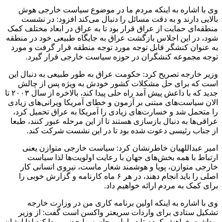
وی با اشاره به اینکه مردم ما در موضوع سیاست خارجی هوش
بالایی دارند و به دقت مسائل را دنبال می‌کند افزود: در نشست
منطقه‌ای حمایت از عراق قرار بود تا به عراق در ابعاد مختلف کمک
شود، در این اجلاس بازگشت عراق به جایگاه طبیعی خود در منطقه
به عنوان کنشگر قابل توجه مورد توجه منطقه قرار گرفت و مورد
توجه مجموعه کنشگران در حوزه سیاست خارجی قرار گیرد.
وزیر خارجه تصریح کرد: حکومت عراق به طور طبیعی به دنبال این
است که برای حل مشکلات کشور خودش به ویژه پس از چالش
جدید که با داعش پیش آمد راه حلی پیدا کند، بالاخره از سال ۲۰۰۳ تا
الان سیاست‌های مبتنی بر آزمون و خطای آمریکا ویرانی‌های زیادی
را متحمل شد و خسارت‌های زیادی را آمریکا به عراق تحمیل کرد،
عراقی‌ها به دنبال بازسازی هستند تا از این مرحله عبور کنند، طبعا
از جناب رئیسی دعوت شده بود تا در این نشست شرکت کند.
امیر عبداللهیان خاطرنشان کرد: سیاست خارجی متوازن یعنی
ارتباط با همه بخش‌های جهان با رعایت اولویت‌ها لذا سیاست
خارجی متوازن، پویا و هوشمند شعار ماست، نیروی انسانی کار
اصلی را باید انجام دهند، در هر ۶ ماه کارنامه و گزارش خوبی را
برای کمک به مردم ارائه خواهیم داد.
وی با اشاره به اینکه اولین برنامه کاری من در وزارت خارجه
تشکیل ستادی برای واردات سریعتر واکسن است گفت: از وزیر
بهداشت خواهش کردم تا در اولین جلسه ما حضور پیدا کند لذا ایشان