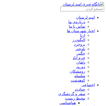
امید لرستان
درباره‌ی ما
تماس با ما
اخبار شهرستان ها
ازنا
الیگودرز
بروجرد
پلدختر
چگنی
خرم آباد
دلفان
دورود
رومشکان
سلسله
کوهدشت
اجتماعی
حوادث
سفر و گردشگری
محیط زیست
هواشناسی