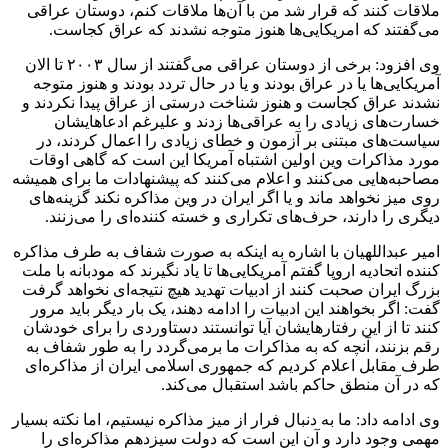
ملاقات کنند که قرار شد من با آن‌ها ملاقات کنم، دوستان عراقی
می‌گفتند که امریکایی‌ها هنوز متوجه نشدند که عراق کجاست.
وی افزود: برخی از دوستان عراقی می‌گفتند از سال ۲۰۰۳ تا الان
آمریکایی‌ها یا در عراق بودند و یا در حال تردد بودند و هنوز متوجه
نشدند عراق کجاست و هنوز شناخت درستی از عراق پیدا نکردند و
خسارت‌های زیادی را به عراقی‌ها زدند و علیرغم ادعاهایشان
سیاست‌های مبتنی بر آزمون و خطای زیادی را اعمال کردند، در
مورد مذاکرات وین اولین اشتباه آمریکا این است که گاهی اوقات
مصاحبه‌هایی می‌کنند و اعلام می‌کنند که پیشنهادات ما برای همیشه
روی میز نخواهد ماند و یا اگر ایران در وین مذاکره نکند گزینه‌های
دیگری را دارند، حرف‌های تکراری و خسته کننده‌ای را می‌زنند.
امیر عبداللهیان با اشاره به اینکه به صورت شفاف به طرف مذاکره
کننده اتحادیه اروپا گفتم آمریکایی‌ها تا یاد نگیرند که مودبانه با ملت
بزرگ ایران صحبت کنند از ادبیات تهدید هیچ نتیجه‌ای نخواهد گرفت
گفت: اگر بخواهند این ادبیات را ادامه دهند، یک بار دیگر باید مرور
کنند تا از این رفتارهایشان آیا توانستند دستاوردی را برای خودشان
رقم بزنند، آنچه که به مذاکرات ما برمی‌گردد را به طور شفاف به
طرف مقابل اعلام کردیم که جمهوری اسلامی ایران از مذاکره‌ای
که در آن منطق حاکم باشد استقبال می‌کند.
وی ادامه داد: ما به دنبال فرار از میز مذاکره نیستیم، اما نکته بسیار
مهمی وجود دارد و آن این است که دولت سیزدهم مذاکره‌ای را