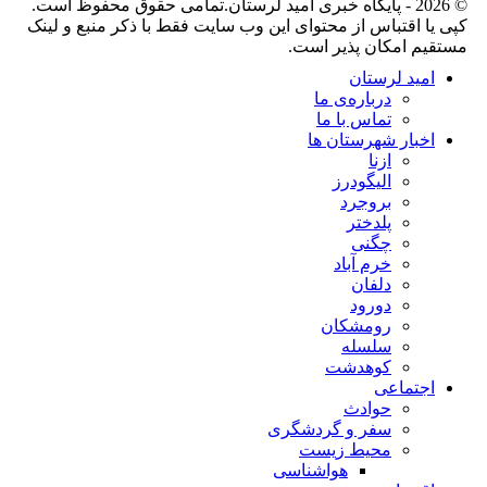
© 2026 - پایگاه خبری اميد لرستان.تمامی حقوق محفوظ است.
کپی یا اقتباس از محتوای این وب سایت فقط با ذکر منبع و لینک
مستقیم امکان پذیر است.
امید لرستان
درباره‌ی ما
تماس با ما
اخبار شهرستان ها
ازنا
الیگودرز
بروجرد
پلدختر
چگنی
خرم آباد
دلفان
دورود
رومشکان
سلسله
کوهدشت
اجتماعی
حوادث
سفر و گردشگری
محیط زیست
هواشناسی