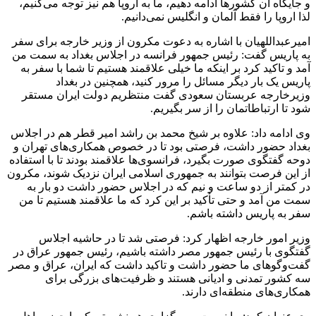
و جایگاه آن کشورها ادامه دهیم، ما به اروپا هم نیز توجه می‌کنیم،
لذا اروپا را فقط آلمان و انگلیس نمی‌دانیم.
امیرعبداللهیان با اشاره به دعوت مکرون از وزیر خارجه برای سفر
به پاریس گفت: رئیس جمهور فرانسه در اجلاس بغداد به سمت من
آمد و تاکید کرد بر اینکه ما خیلی علاقمند هستیم تا شما با سفر به
پاریس یک بار دیگر مسائل را مرور کنید، همچنین در بغداد
وزیرخارجه عربستان سعودی گفت منتظریم دولت ایران مستقر
شود تا ارتباطاتمان را از سر بگیریم.
وی ادامه داد: علاوه بر شیخ محمد بن راشد امیر قطر هم در اجلاس
بغداد حضور داشت، فرصتی بود تا در خصوص همکاری‌های تهران و
دوحه گفتگوی صورت بگیرد، فرانسوی‌ها علاقمند بودند تا با استفاده
از این فرصت بتوانند به جمهوری اسلامی ایران نزدیک شوند، مکرون
در کمتر از دو ساعت و نیم که در اجلاس حضور داشت دو بار به
سمت من آمد و حتی تأکید بر این کرد که ما علاقمند هستیم تا من
سفر به پاریس داشته باشم.
وزیر امور خارجه اظهار کرد: فرصتی شد تا در حاشیه اجلاس
گفتگوی با رئیس جمهور مصر داشته باشیم، رئیس جمهور عراق در
گفت‌وگوهای ما حضور داشت و تاکید داشت که ایران، عراق و مصر
سه کشور تمدنی و ادیانی هستند و ظرفیت‌های بزرگی برای
همکاری‌های منطقه‌ای دارند.