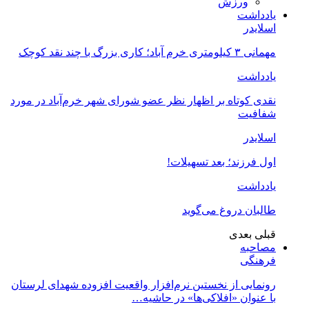
ورزش
یادداشت
اسلایدر
مهمانی ۳ کیلومتری خرم آباد؛ کاری بزرگ با چند نقد کوچک
یادداشت
نقدی کوتاه بر اظهار نظر عضو شورای شهر خرم‌آباد در مورد
شفافیت
اسلایدر
اول فرزند؛ بعد تسهیلات!
یادداشت
طالبان دروغ می‌گوید
قبلی
بعدی
مصاحبه
فرهنگی
رونمایی از نخستین نرم‌افزار واقعیت افزوده شهدای لرستان
با عنوان «افلاکی‌ها» در حاشیه…