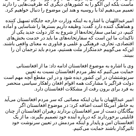
ماست بلکه این الگو را به کشورهای دیگری که ظرفیت‌هایی را دارند
تعمیم می‌دهیم لذا با روسیه و هند این موضوع را دنبال خواهیم کرد.
امیرعبداللهیان با اشاره به اینکه وزارت خارجه جایگاه تسهیل کننده
و هماهنگ کننده دارد گفت: وظیفه داریم بسترها را شناسایی و آماده
کنیم، در تمامی سفارتخانه‌ها از شروع به کار دولت جدید یکی از
تاکیدات ما این است که سفارتخانه‌های ما باید در خدمت بخش‌های
اقتصادی، تجاری، فرهنگی و علمی و فناوری به معنای واقعی باشند.
این‌که می‌گوییم خدمتگزار ملت هستیم، مردم باید ترجمان آن را
ببینند.
وی با اشاره به موضوع افغانستان ادامه داد: ما از افغانستانی
حمایت می‌کنیم که نظر مردم افغانستان نسبت به تعیین
سرنوشتشان در این کشور دیده شود و در این مقطع آنچه مهم است
دولت فراگیر با مشارکت همه اقوام افغان راهکار سیاسی منحصر
به فرد برای برون رفت از مشکلات افغانستان دارد.
امیر عبداللهیان با بیان اینکه مصائبی که سر مردم افغانستان می‌آید
به خاطر آمریکا است اضافه کرد: در موضوع افغانستان اگر
بیگانگان دست از سر افغانستان بردارند رهبران افغانستان از چنان
قابلیتی برخوردارند که درباره آینده خود تصمیم بگیرند، ما از یک
افغانستان امن و پایدار و اینکه مردمش در تعیین سرنوشت خود
تاثیرگذار باشند حمایت می‌کنیم.