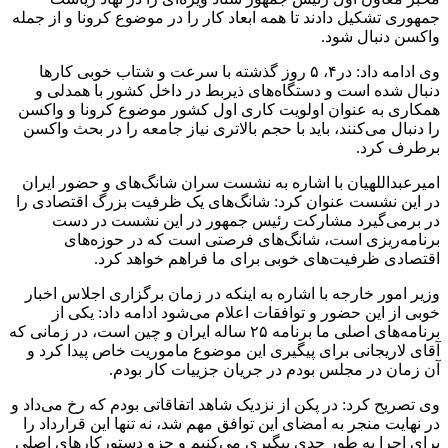
جمهوری تشکیل دادند تا همه ابعاد کار را در موضوع کرونا و از جمله
واکسن دنبال شود.
وی ادامه داد: در۴، ۵ روز گذشته با سرعت و شتاب خوبی کارها
دنبال شده است و دستگاه‌های ذیربط در داخل کشور با همدلی و
همکاری به عنوان اولویت کاری اول کشور موضوع کرونا و واکسن
را دنبال می‌کنند، باید با حجم بالاتری نیاز جامعه را در بحث واکسن
برطرف کرد.
امیرعبداللهیان با اشاره به نشست سران شانگ‌های و حضور ایران
در این نشست عنوان کرد: شانگ‌های یک ظرفیت بزرگ اقتصادی را
در برمی‌گیرد مشارکت رئیس جمهور در این نشست در دست
برنامه‌ریزی است، شانگ‌های فرصتی است که در حوزه‌های
اقتصادی ظرفیت‌های خوبی برای ما فراهم خواهد کرد.
وزیر امور خارجه با اشاره به اینکه در زمان برگزاری اجلاس اخبار
خوبی از این حضور و توافقات اعلام می‌شود ادامه داد: یکی از
برنامه‌های اصلی ما برنامه ۲۵ ساله ایران و چین است، در زمانی که
آقای لاریجانی برای پیگیری این موضوع ماموریت خاص پیدا کرد و
آن زمان در مجلس بودم در جریان جزییات کار بودم.
وی تصریح کرد: در پکن از نزدیک شاهد اتفاقاتی بودم که رخ می‌داد و
در نهایت منجر به امضای این توافق مهم شد، نه تنها این قرارداد را
برای اجرا به طور جدی پیگیری می‌کنیم و جزو دستورکارهای اصلی