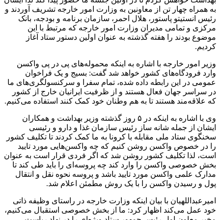
به همراه چهار تن از معاونین به وزارت امور خارجه تشریف آوردند و
رئیس انستیتو پاستور، هلال احمر، سازمان برنامه و بودجه، بانک
مرکزی و تمامی مدیران وزارت امور خارجه که مرتبط با این
موضوع بودند را هفته گذشته به عنوان اولین دستور ستاد آغاز
کردیم.
وزیر امور خارجه با اشاره به اینکه محموله‌های پی در پی واکسن
وارد فرودگاه‌های کشور خواهد شد گفت: بسیج و یک فراخوان
عمومی در این رابطه داده شده، تمام سفرا و سرکنسولگری‌های ما
در سراسر جهان فعال هستند و از ظرفیت ایرانیان خارج از کشور
که علاقه‌مند هستند تا به هم وطنان خود کمک کنند استفاده می‌کنیم.
وی با اشاره به اینکه در ۵ روز گذشته وزیر بهداشت و همکاران
ایشان از جمله شانه ساز رئیس سازمان غذا و دارو و رئیسی
سخنگوی ستاد ملی مقابله با کرونا به ما کمک کردند تا تکلیف کشور
را در خصوص واکسن روشن کنیم که چه واکسن‌هایی مورد تایید
است، لذا تکلیف کشور روشن شد که اگر فردی قرار است به عنوان
بخش خصوصی واکسن را وارد کند چه پروسه‌ای را باید طی کند تا
مدارک علمی واکسن مورد تایید باشد و پروسه نحوه نقل و انتقال
پول و رسیدن واکسن را با یک روش مطمئن اعلام شد.
امیرعبداللهیان با بیان اینکه وزارت خارجه در راستای وظیفه ذاتی
خود عمل می‌کند اظهار کرد: ما از بخش خصوصی استقبال می‌کنیم،
مخبر معاون اول رئیس جمهور ستاد ویژه‌ای را در نهاد ریاست