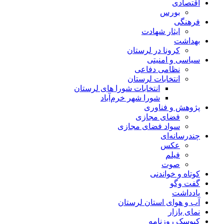
اقتصادی
بورس
فرهنگی
ایثار شهادت
بهداشت
کرونا در لرستان
سیاسی و امنیتی
نظامی دفاعی
انتخابات لرستان
انتخابات شورا های لرستان
شورا شهر خرم‌آباد
پژوهش و فناوری
فضای مجازی
سواد فضای مجازی
چندرسانه‌ای
عكس
فیلم
صوت
کوتاه و خواندنی
گفت وگو
یادداشت
آب و هوای استان لرستان
نمای بازار
کیوسک روزنامه