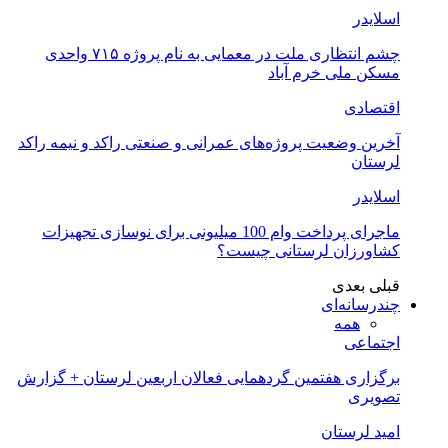
اسلایدر
چشم انتظاری ملت در معمایی به نام پروژه ۷۱۵ واحدی
مسکن ملی خرم آباد
اقتصادی
آخرین وضعیت پروژه‌های عمرانی و صنعتی راکد و نیمه راکد
لرستان
اسلایدر
ماجرای پرداخت وام 100 میلیونی برای نوسازی تجهیزات
کشاورزان لرستانی چیست؟
قبلی
بعدی
چندرسانه‌ای
همه
اجتماعی
برگزاری هفتمین گردهمایی فعالان اربعین لرستان + گزارش
تصویری
امید لرستان