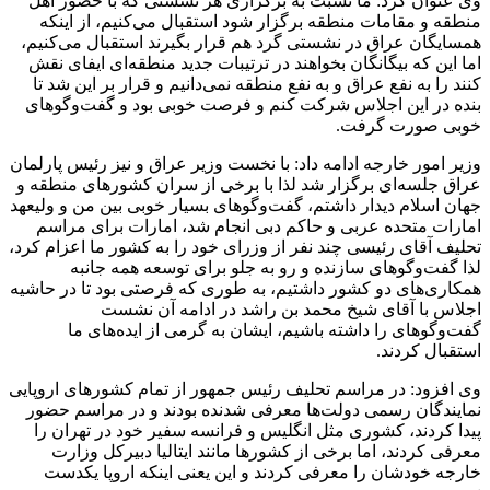
وی عنوان کرد: ما نسبت به برگزاری هر نشستی که با حضور اهل
منطقه و مقامات منطقه برگزار شود استقبال می‌کنیم، از اینکه
همسایگان عراق در نشستی گرد هم قرار بگیرند استقبال می‌کنیم،
اما این که بیگانگان بخواهند در ترتیبات جدید منطقه‌ای ایفای نقش
کنند را به نفع عراق و به نفع منطقه نمی‌دانیم و قرار بر این شد تا
بنده در این اجلاس شرکت کنم و فرصت خوبی بود و گفت‌وگوهای
خوبی صورت گرفت.
وزیر امور خارجه ادامه داد: با نخست وزیر عراق و نیز رئیس پارلمان
عراق جلسه‌ای برگزار شد لذا با برخی از سران کشورهای منطقه و
جهان اسلام دیدار داشتم، گفت‌وگوهای بسیار خوبی بین من و ولیعهد
امارات متحده عربی و حاکم دبی انجام شد، امارات برای مراسم
تحلیف آقای رئیسی چند نفر از وزرای خود را به کشور ما اعزام کرد،
لذا گفت‌وگوهای سازنده و رو به جلو برای توسعه همه جانبه
همکاری‌های دو کشور داشتیم، به طوری که فرصتی بود تا در حاشیه
اجلاس با آقای شیخ محمد بن راشد در ادامه آن نشست
گفت‌وگوهای را داشته باشیم، ایشان به گرمی از ایده‌های ما
استقبال کردند.
وی افزود: در مراسم تحلیف رئیس جمهور از تمام کشورهای اروپایی
نمایندگان رسمی دولت‌ها معرفی شدنده بودند و در مراسم حضور
پیدا کردند، کشوری مثل انگلیس و فرانسه سفیر خود در تهران را
معرفی کردند، اما برخی از کشورها مانند ایتالیا دبیرکل وزارت
خارجه خودشان را معرفی کردند و این یعنی اینکه اروپا یکدست