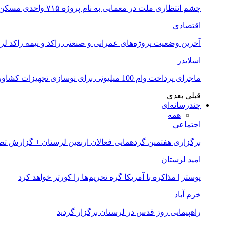
چشم انتظاری ملت در معمایی به نام پروژه ۷۱۵ واحدی مسکن ملی خرم آباد
اقتصادی
آخرین وضعیت پروژه‌های عمرانی و صنعتی راکد و نیمه راکد لر
اسلایدر
ماجرای پرداخت وام 100 میلیونی برای نوسازی تجهیزات کشاورزان لرستانی چیست؟
قبلی
بعدی
چندرسانه‌ای
همه
اجتماعی
برگزاری هفتمین گردهمایی فعالان اربعین لرستان + گزارش ت
امید لرستان
پوستر | مذاکره با آمریکا گره تحریم‌ها را کورتر خواهد کرد
خرم آباد
راهپیمایی روز قدس در لرستان برگزار گردید