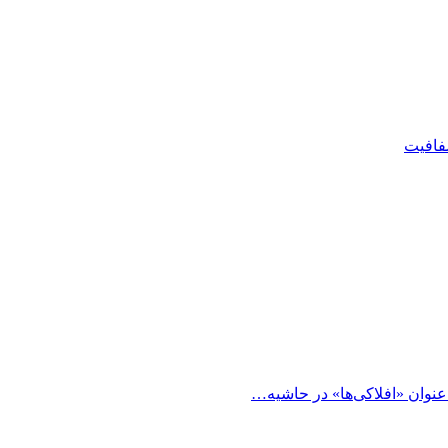
شفافیت
 عنوان «افلاکی‌ها» در حاشیه…