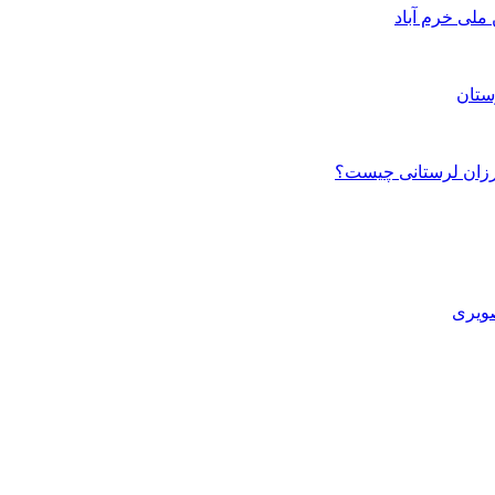
ستان
صویری