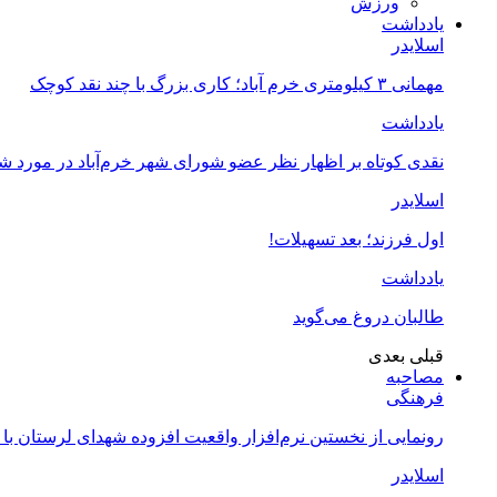
ورزش
یادداشت
اسلایدر
مهمانی ۳ کیلومتری خرم آباد؛ کاری بزرگ با چند نقد کوچک
یادداشت
نقدی کوتاه بر اظهار نظر عضو شورای شهر خرم‌آباد در مورد 
اسلایدر
اول فرزند؛ بعد تسهیلات!
یادداشت
طالبان دروغ می‌گوید
قبلی
بعدی
مصاحبه
فرهنگی
رونمایی از نخستین نرم‌افزار واقعیت افزوده شهدای لرستان با
اسلایدر