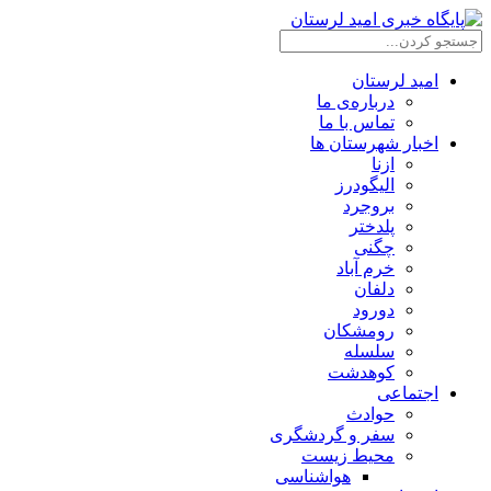
امید لرستان
درباره‌ی ما
تماس با ما
اخبار شهرستان ها
ازنا
الیگودرز
بروجرد
پلدختر
چگنی
خرم آباد
دلفان
دورود
رومشکان
سلسله
کوهدشت
اجتماعی
حوادث
سفر و گردشگری
محیط زیست
هواشناسی