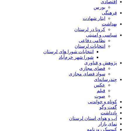
اقتصادی
بورس
فرهنگی
ایثار شهادت
بهداشت
کرونا در لرستان
سیاسی و امنیتی
نظامی دفاعی
انتخابات لرستان
انتخابات شورا های لرستان
شورا شهر خرم‌آباد
پژوهش و فناوری
فضای مجازی
سواد فضای مجازی
چندرسانه‌ای
عكس
فیلم
صوت
کوتاه و خواندنی
گفت وگو
یادداشت
آب و هوای استان لرستان
نمای بازار
کیوسک روزنامه