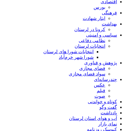
اقتصادی
بورس
فرهنگی
ایثار شهادت
بهداشت
کرونا در لرستان
سیاسی و امنیتی
نظامی دفاعی
انتخابات لرستان
انتخابات شورا های لرستان
شورا شهر خرم‌آباد
پژوهش و فناوری
فضای مجازی
سواد فضای مجازی
چندرسانه‌ای
عكس
فیلم
صوت
کوتاه و خواندنی
گفت وگو
یادداشت
آب و هوای استان لرستان
نمای بازار
کیوسک روزنامه