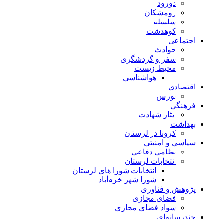
دورود
رومشکان
سلسله
کوهدشت
اجتماعی
حوادث
سفر و گردشگری
محیط زیست
هواشناسی
اقتصادی
بورس
فرهنگی
ایثار شهادت
بهداشت
کرونا در لرستان
سیاسی و امنیتی
نظامی دفاعی
انتخابات لرستان
انتخابات شورا های لرستان
شورا شهر خرم‌آباد
پژوهش و فناوری
فضای مجازی
سواد فضای مجازی
چندرسانه‌ای