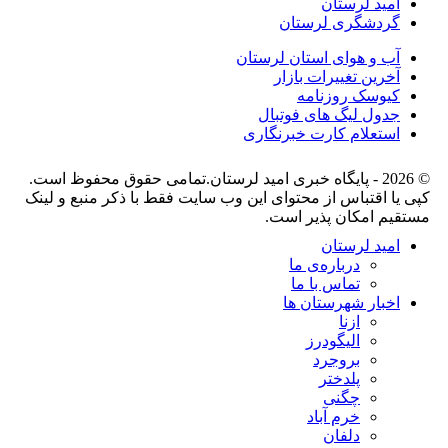
امید لرستان
گردشگری لرستان
آب و هوای استان لرستان
آخرین تغییرات بازار
کیوسک روزنامه
جدول لیگ های فوتبال
استعلام کارت خبرنگاری
© 2026 - پایگاه خبری اميد لرستان.تمامی حقوق محفوظ است.
کپی یا اقتباس از محتوای این وب سایت فقط با ذکر منبع و لینک
مستقیم امکان پذیر است.
امید لرستان
درباره‌ی ما
تماس با ما
اخبار شهرستان ها
ازنا
الیگودرز
بروجرد
پلدختر
چگنی
خرم آباد
دلفان