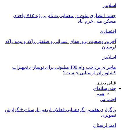
اسلایدر
چشم انتظاری ملت در معمایی به نام پروژه ۷۱۵ واحدی
مسکن ملی خرم آباد
اقتصادی
آخرین وضعیت پروژه‌های عمرانی و صنعتی راکد و نیمه راکد
لرستان
اسلایدر
ماجرای پرداخت وام 100 میلیونی برای نوسازی تجهیزات
کشاورزان لرستانی چیست؟
قبلی
بعدی
چندرسانه‌ای
همه
اجتماعی
برگزاری هفتمین گردهمایی فعالان اربعین لرستان + گزارش
تصویری
امید لرستان