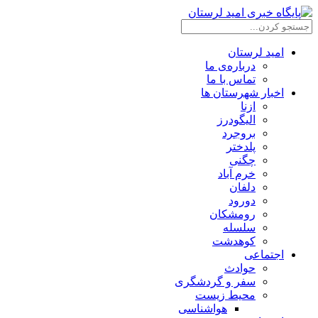
امید لرستان
درباره‌ی ما
تماس با ما
اخبار شهرستان ها
ازنا
الیگودرز
بروجرد
پلدختر
چگنی
خرم آباد
دلفان
دورود
رومشکان
سلسله
کوهدشت
اجتماعی
حوادث
سفر و گردشگری
محیط زیست
هواشناسی