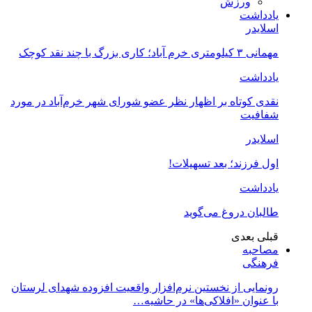
ورزش
یادداشت
اسلایدر
مهمانی ۳ کیلومتری خرم آباد؛ کاری بزرگ با چند نقد کوچک
یادداشت
نقدی کوتاه بر اظهار نظر عضو شورای شهر خرم‌آباد در مورد
شفافیت
اسلایدر
اول فرزند؛ بعد تسهیلات!
یادداشت
طالبان دروغ می‌گوید
قبلی
بعدی
مصاحبه
فرهنگی
رونمایی از نخستین نرم‌افزار واقعیت افزوده شهدای لرستان
با عنوان «افلاکی‌ها» در حاشیه…