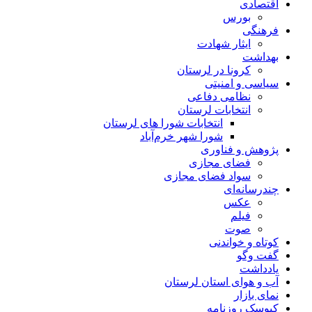
اقتصادی
بورس
فرهنگی
ایثار شهادت
بهداشت
کرونا در لرستان
سیاسی و امنیتی
نظامی دفاعی
انتخابات لرستان
انتخابات شورا های لرستان
شورا شهر خرم‌آباد
پژوهش و فناوری
فضای مجازی
سواد فضای مجازی
چندرسانه‌ای
عكس
فیلم
صوت
کوتاه و خواندنی
گفت وگو
یادداشت
آب و هوای استان لرستان
نمای بازار
کیوسک روزنامه