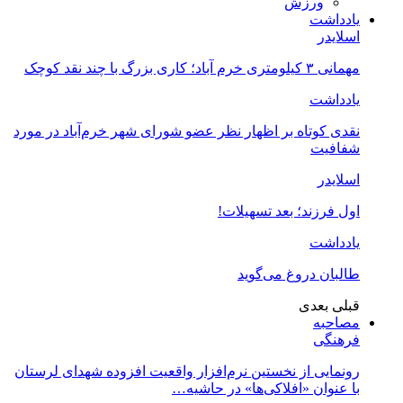
ورزش
یادداشت
اسلایدر
مهمانی ۳ کیلومتری خرم آباد؛ کاری بزرگ با چند نقد کوچک
یادداشت
نقدی کوتاه بر اظهار نظر عضو شورای شهر خرم‌آباد در مورد
شفافیت
اسلایدر
اول فرزند؛ بعد تسهیلات!
یادداشت
طالبان دروغ می‌گوید
قبلی
بعدی
مصاحبه
فرهنگی
رونمایی از نخستین نرم‌افزار واقعیت افزوده شهدای لرستان
با عنوان «افلاکی‌ها» در حاشیه…