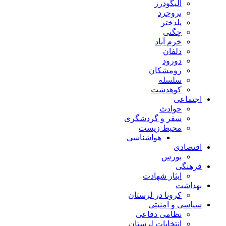
الیگودرز
بروجرد
پلدختر
چگنی
خرم آباد
دلفان
دورود
رومشکان
سلسله
کوهدشت
اجتماعی
حوادث
سفر و گردشگری
محیط زیست
هواشناسی
اقتصادی
بورس
فرهنگی
ایثار شهادت
بهداشت
کرونا در لرستان
سیاسی و امنیتی
نظامی دفاعی
انتخابات لرستان