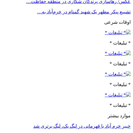
عکس/ رهاسازی پرندگان شکاری در منطقه حفاظت…
تشییع پیکر مطهر یک شهید گمنام در خرم‌آباد به…
اوقات شرعی
* تبلیغات *
* تبلیغات *
* تبلیغات *
* تبلیغات *
موارد بیشتر
خیبر خرم آباد با قهرمانی در لیگ یک، لیگ برتری شد