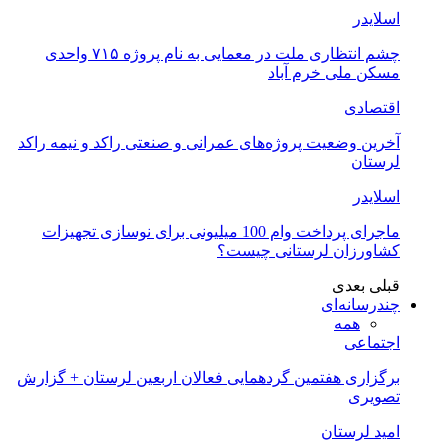
اسلایدر
چشم انتظاری ملت در معمایی به نام پروژه ۷۱۵ واحدی
مسکن ملی خرم آباد
اقتصادی
آخرین وضعیت پروژه‌های عمرانی و صنعتی راکد و نیمه راکد
لرستان
اسلایدر
ماجرای پرداخت وام 100 میلیونی برای نوسازی تجهیزات
کشاورزان لرستانی چیست؟
قبلی
بعدی
چندرسانه‌ای
همه
اجتماعی
برگزاری هفتمین گردهمایی فعالان اربعین لرستان + گزارش
تصویری
امید لرستان