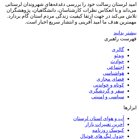
امید لرستان رسالت خود را بررسی دغدغه‌های شهروندان لرستانی
می‌داند و با انعکاس نظرات کارشناسان، دانشگاهیان، پژوهشگران
تلاش می‌کند در جهت ارتقا کیفیت زندگی مردم استان گام بردارد.
مهمترین هدف ما امید آفرینی و انتشار سریع اخبار است.
بیشتر بدانید
فهرست راهبری
گالری
ویدئو
حوادث
اجتماعی
هواشناسی
فضای مجازی
کوتاه و خواندنی
سفر و گردشگری
سیاسی و امنیتی
ابزارها
آب و هوای استان لرستان
آخرین تغییرات بازار
کیوسک روزنامه
جدول لیگ های فوتبال