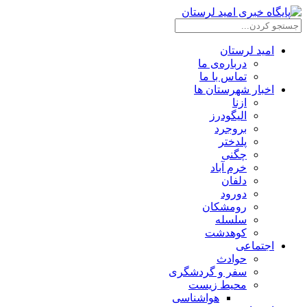
امید لرستان
درباره‌ی ما
تماس با ما
اخبار شهرستان ها
ازنا
الیگودرز
بروجرد
پلدختر
چگنی
خرم آباد
دلفان
دورود
رومشکان
سلسله
کوهدشت
اجتماعی
حوادث
سفر و گردشگری
محیط زیست
هواشناسی