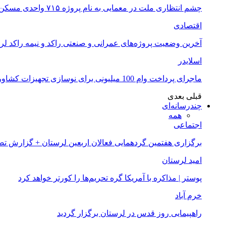
چشم انتظاری ملت در معمایی به نام پروژه ۷۱۵ واحدی مسکن ملی خرم آباد
اقتصادی
آخرین وضعیت پروژه‌های عمرانی و صنعتی راکد و نیمه راکد لر
اسلایدر
ماجرای پرداخت وام 100 میلیونی برای نوسازی تجهیزات کشاورزان لرستانی چیست؟
قبلی
بعدی
چندرسانه‌ای
همه
اجتماعی
برگزاری هفتمین گردهمایی فعالان اربعین لرستان + گزارش ت
امید لرستان
پوستر | مذاکره با آمریکا گره تحریم‌ها را کورتر خواهد کرد
خرم آباد
راهپیمایی روز قدس در لرستان برگزار گردید