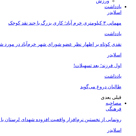
ورزش
یادداشت
اسلایدر
مهمانی ۳ کیلومتری خرم آباد؛ کاری بزرگ با چند نقد کوچک
یادداشت
نقدی کوتاه بر اظهار نظر عضو شورای شهر خرم‌آباد در مورد 
اسلایدر
اول فرزند؛ بعد تسهیلات!
یادداشت
طالبان دروغ می‌گوید
قبلی
بعدی
مصاحبه
فرهنگی
رونمایی از نخستین نرم‌افزار واقعیت افزوده شهدای لرستان با
اسلایدر