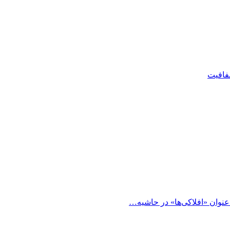
شفافیت
 عنوان «افلاکی‌ها» در حاشیه…