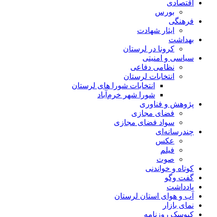
اقتصادی
بورس
فرهنگی
ایثار شهادت
بهداشت
کرونا در لرستان
سیاسی و امنیتی
نظامی دفاعی
انتخابات لرستان
انتخابات شورا های لرستان
شورا شهر خرم‌آباد
پژوهش و فناوری
فضای مجازی
سواد فضای مجازی
چندرسانه‌ای
عكس
فیلم
صوت
کوتاه و خواندنی
گفت وگو
یادداشت
آب و هوای استان لرستان
نمای بازار
کیوسک روزنامه