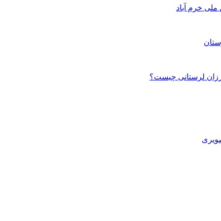
ستان
صویری