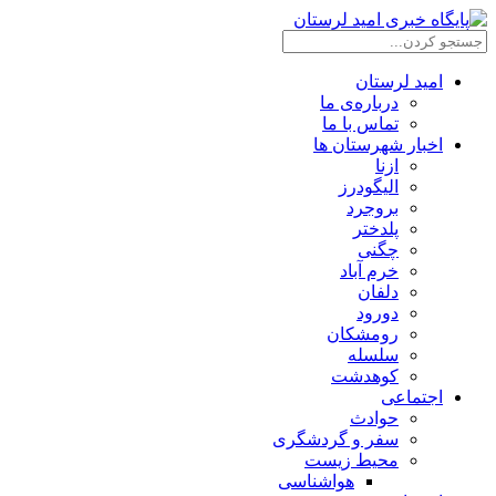
امید لرستان
درباره‌ی ما
تماس با ما
اخبار شهرستان ها
ازنا
الیگودرز
بروجرد
پلدختر
چگنی
خرم آباد
دلفان
دورود
رومشکان
سلسله
کوهدشت
اجتماعی
حوادث
سفر و گردشگری
محیط زیست
هواشناسی