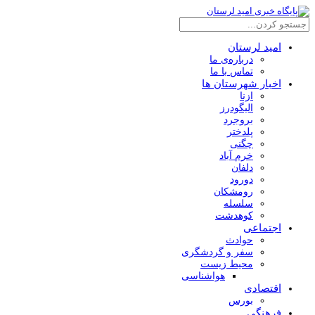
امید لرستان
درباره‌ی ما
تماس با ما
اخبار شهرستان ها
ازنا
الیگودرز
بروجرد
پلدختر
چگنی
خرم آباد
دلفان
دورود
رومشکان
سلسله
کوهدشت
اجتماعی
حوادث
سفر و گردشگری
محیط زیست
هواشناسی
اقتصادی
بورس
فرهنگی