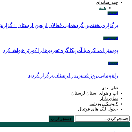
چندرسانه‌ای
همه
اجتماعی
برگزاری هفتمین گردهمایی فعالان اربعین لرستان + گزار
امید لرستان
پوستر | مذاکره با آمریکا گره تحریم‌ها را کورتر خواهد کرد
خرم آباد
راهپیمایی روز قدس در لرستان برگزار گردید
قبلی
بعدی
آب و هوای استان لرستان
نمای بازار
کیوسک روزنامه
جدول لیگ های فوتبال