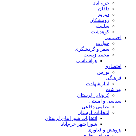
خرم آباد
دلفان
دورود
رومشکان
سلسله
کوهدشت
اجتماعی
حوادث
سفر و گردشگری
محیط زیست
هواشناسی
اقتصادی
بورس
فرهنگی
ایثار شهادت
بهداشت
کرونا در لرستان
سیاسی و امنیتی
نظامی دفاعی
انتخابات لرستان
انتخابات شورا های لرستان
شورا شهر خرم‌آباد
پژوهش و فناوری
فضای مجازی