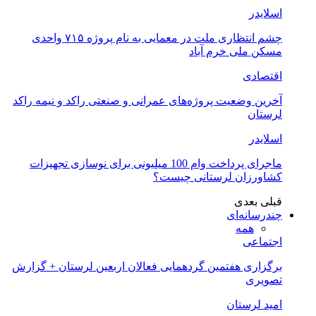
اسلایدر
چشم انتظاری ملت در معمایی به نام پروژه ۷۱۵ واحدی
مسکن ملی خرم آباد
اقتصادی
آخرین وضعیت پروژه‌های عمرانی و صنعتی راکد و نیمه راکد
لرستان
اسلایدر
ماجرای پرداخت وام 100 میلیونی برای نوسازی تجهیزات
کشاورزان لرستانی چیست؟
قبلی
بعدی
چندرسانه‌ای
همه
اجتماعی
برگزاری هفتمین گردهمایی فعالان اربعین لرستان + گزارش
تصویری
امید لرستان