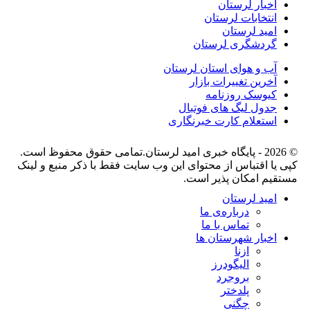
اخبار لرستان
انتخابات لرستان
امید لرستان
گردشگری لرستان
آب و هوای استان لرستان
آخرین تغییرات بازار
کیوسک روزنامه
جدول لیگ های فوتبال
استعلام کارت خبرنگاری
© 2026 - پایگاه خبری اميد لرستان.تمامی حقوق محفوظ است.
کپی یا اقتباس از محتوای این وب سایت فقط با ذکر منبع و لینک
مستقیم امکان پذیر است.
امید لرستان
درباره‌ی ما
تماس با ما
اخبار شهرستان ها
ازنا
الیگودرز
بروجرد
پلدختر
چگنی