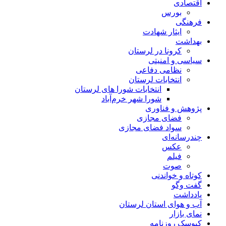
اقتصادی
بورس
فرهنگی
ایثار شهادت
بهداشت
کرونا در لرستان
سیاسی و امنیتی
نظامی دفاعی
انتخابات لرستان
انتخابات شورا های لرستان
شورا شهر خرم‌آباد
پژوهش و فناوری
فضای مجازی
سواد فضای مجازی
چندرسانه‌ای
عكس
فیلم
صوت
کوتاه و خواندنی
گفت وگو
یادداشت
آب و هوای استان لرستان
نمای بازار
کیوسک روزنامه