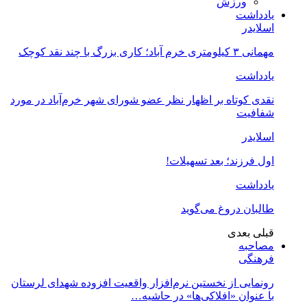
ورزش
یادداشت
اسلایدر
مهمانی ۳ کیلومتری خرم آباد؛ کاری بزرگ با چند نقد کوچک
یادداشت
نقدی کوتاه بر اظهار نظر عضو شورای شهر خرم‌آباد در مورد
شفافیت
اسلایدر
اول فرزند؛ بعد تسهیلات!
یادداشت
طالبان دروغ می‌گوید
قبلی
بعدی
مصاحبه
فرهنگی
رونمایی از نخستین نرم‌افزار واقعیت افزوده شهدای لرستان
با عنوان «افلاکی‌ها» در حاشیه…