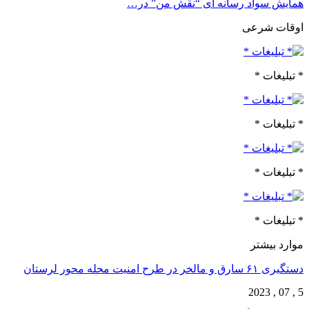
همایش سواد رسانه ای “نقش من” در…
اوقات شرعی
* تبلیغات *
* تبلیغات *
* تبلیغات *
* تبلیغات *
موارد بیشتر
دستگیری ۶۱ سارق و مالخر در طرح امنیت محله محور لرستان
5 , 07 , 2023