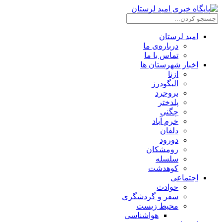
امید لرستان
درباره‌ی ما
تماس با ما
اخبار شهرستان ها
ازنا
الیگودرز
بروجرد
پلدختر
چگنی
خرم آباد
دلفان
دورود
رومشکان
سلسله
کوهدشت
اجتماعی
حوادث
سفر و گردشگری
محیط زیست
هواشناسی