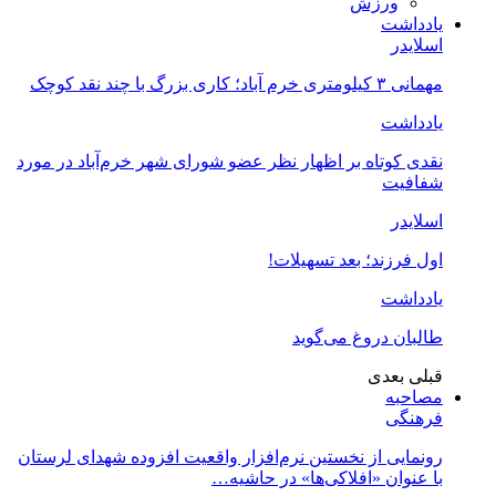
ورزش
یادداشت
اسلایدر
مهمانی ۳ کیلومتری خرم آباد؛ کاری بزرگ با چند نقد کوچک
یادداشت
نقدی کوتاه بر اظهار نظر عضو شورای شهر خرم‌آباد در مورد
شفافیت
اسلایدر
اول فرزند؛ بعد تسهیلات!
یادداشت
طالبان دروغ می‌گوید
قبلی
بعدی
مصاحبه
فرهنگی
رونمایی از نخستین نرم‌افزار واقعیت افزوده شهدای لرستان
با عنوان «افلاکی‌ها» در حاشیه…