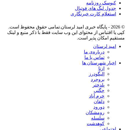
کیوسک روزنامه
جدول لیگ های فوتبال
استعلام کارت خبرنگاری
© 2026 - پایگاه خبری اميد لرستان.تمامی حقوق محفوظ است.
کپی یا اقتباس از محتوای این وب سایت فقط با ذکر منبع و لینک
مستقیم امکان پذیر است.
امید لرستان
درباره‌ی ما
تماس با ما
اخبار شهرستان ها
ازنا
الیگودرز
بروجرد
پلدختر
چگنی
خرم آباد
دلفان
دورود
رومشکان
سلسله
کوهدشت
اجتماعی