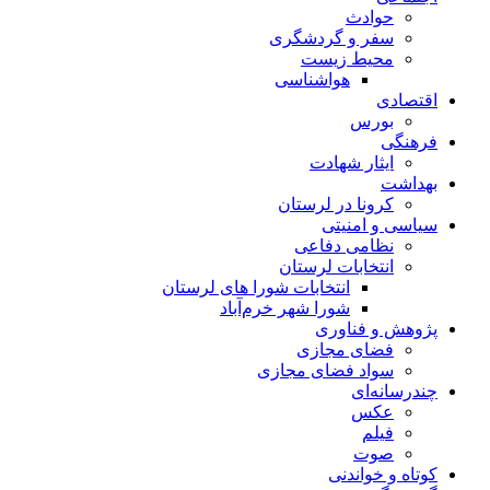
حوادث
سفر و گردشگری
محیط زیست
هواشناسی
اقتصادی
بورس
فرهنگی
ایثار شهادت
بهداشت
کرونا در لرستان
سیاسی و امنیتی
نظامی دفاعی
انتخابات لرستان
انتخابات شورا های لرستان
شورا شهر خرم‌آباد
پژوهش و فناوری
فضای مجازی
سواد فضای مجازی
چندرسانه‌ای
عكس
فیلم
صوت
کوتاه و خواندنی