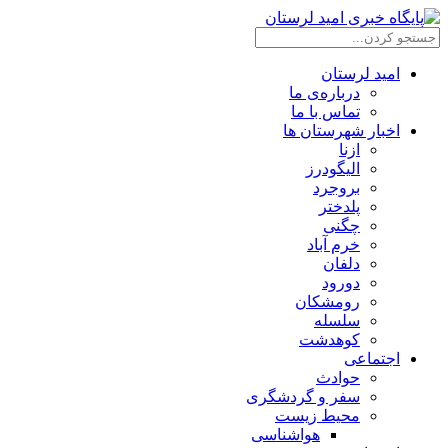
امید لرستان
درباره‌ی ما
تماس با ما
اخبار شهرستان ها
ازنا
الیگودرز
بروجرد
پلدختر
چگنی
خرم آباد
دلفان
دورود
رومشکان
سلسله
کوهدشت
اجتماعی
حوادث
سفر و گردشگری
محیط زیست
هواشناسی