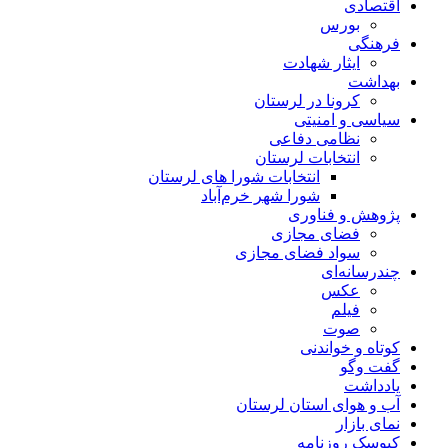
اقتصادی
بورس
فرهنگی
ایثار شهادت
بهداشت
کرونا در لرستان
سیاسی و امنیتی
نظامی دفاعی
انتخابات لرستان
انتخابات شورا های لرستان
شورا شهر خرم‌آباد
پژوهش و فناوری
فضای مجازی
سواد فضای مجازی
چندرسانه‌ای
عكس
فیلم
صوت
کوتاه و خواندنی
گفت وگو
یادداشت
آب و هوای استان لرستان
نمای بازار
کیوسک روزنامه