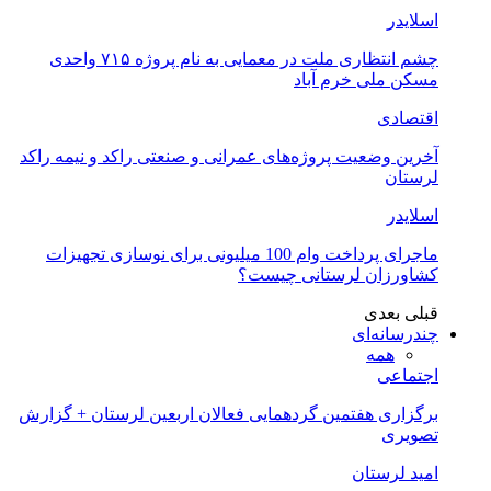
اسلایدر
چشم انتظاری ملت در معمایی به نام پروژه ۷۱۵ واحدی
مسکن ملی خرم آباد
اقتصادی
آخرین وضعیت پروژه‌های عمرانی و صنعتی راکد و نیمه راکد
لرستان
اسلایدر
ماجرای پرداخت وام 100 میلیونی برای نوسازی تجهیزات
کشاورزان لرستانی چیست؟
قبلی
بعدی
چندرسانه‌ای
همه
اجتماعی
برگزاری هفتمین گردهمایی فعالان اربعین لرستان + گزارش
تصویری
امید لرستان