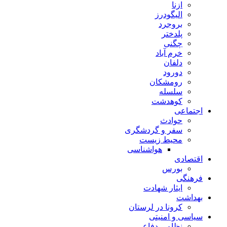
ازنا
الیگودرز
بروجرد
پلدختر
چگنی
خرم آباد
دلفان
دورود
رومشکان
سلسله
کوهدشت
اجتماعی
حوادث
سفر و گردشگری
محیط زیست
هواشناسی
اقتصادی
بورس
فرهنگی
ایثار شهادت
بهداشت
کرونا در لرستان
سیاسی و امنیتی
نظامی دفاعی