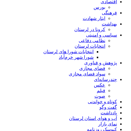
اقتصادی
بورس
فرهنگی
ایثار شهادت
بهداشت
کرونا در لرستان
سیاسی و امنیتی
نظامی دفاعی
انتخابات لرستان
انتخابات شورا های لرستان
شورا شهر خرم‌آباد
پژوهش و فناوری
فضای مجازی
سواد فضای مجازی
چندرسانه‌ای
عكس
فیلم
صوت
کوتاه و خواندنی
گفت وگو
یادداشت
آب و هوای استان لرستان
نمای بازار
کیوسک روزنامه