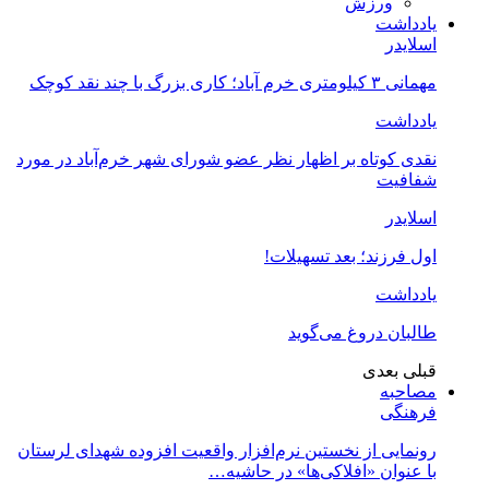
ورزش
یادداشت
اسلایدر
مهمانی ۳ کیلومتری خرم آباد؛ کاری بزرگ با چند نقد کوچک
یادداشت
نقدی کوتاه بر اظهار نظر عضو شورای شهر خرم‌آباد در مورد
شفافیت
اسلایدر
اول فرزند؛ بعد تسهیلات!
یادداشت
طالبان دروغ می‌گوید
قبلی
بعدی
مصاحبه
فرهنگی
رونمایی از نخستین نرم‌افزار واقعیت افزوده شهدای لرستان
با عنوان «افلاکی‌ها» در حاشیه…