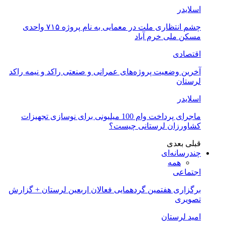
اسلایدر
چشم انتظاری ملت در معمایی به نام پروژه ۷۱۵ واحدی
مسکن ملی خرم آباد
اقتصادی
آخرین وضعیت پروژه‌های عمرانی و صنعتی راکد و نیمه راکد
لرستان
اسلایدر
ماجرای پرداخت وام 100 میلیونی برای نوسازی تجهیزات
کشاورزان لرستانی چیست؟
قبلی
بعدی
چندرسانه‌ای
همه
اجتماعی
برگزاری هفتمین گردهمایی فعالان اربعین لرستان + گزارش
تصویری
امید لرستان