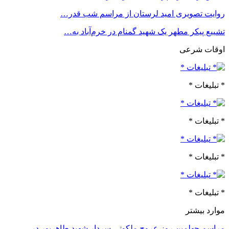
روایت تصویری امید لرستان از مراسم شب قدر…
تشییع پیکر مطهر یک شهید گمنام در خرم‌آباد به…
اوقات شرعی
* تبلیغات *
* تبلیغات *
* تبلیغات *
* تبلیغات *
موارد بیشتر
مراسم چهلمین روز عروج ملکوتی سردار شهید طاهرپور در