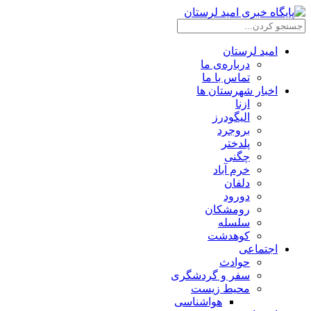
امید لرستان
درباره‌ی ما
تماس با ما
اخبار شهرستان ها
ازنا
الیگودرز
بروجرد
پلدختر
چگنی
خرم آباد
دلفان
دورود
رومشکان
سلسله
کوهدشت
اجتماعی
حوادث
سفر و گردشگری
محیط زیست
هواشناسی