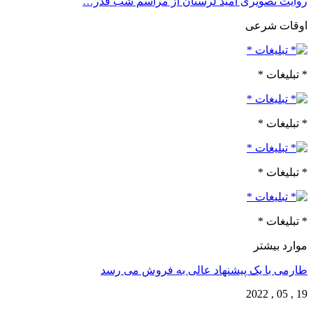
روایت تصویری امید لرستان از مراسم شب قدر…
اوقات شرعی
* تبلیغات *
* تبلیغات *
* تبلیغات *
* تبلیغات *
موارد بیشتر
طارمی با یک پیشنهاد عالی به فروش می رسد
19 , 05 , 2022