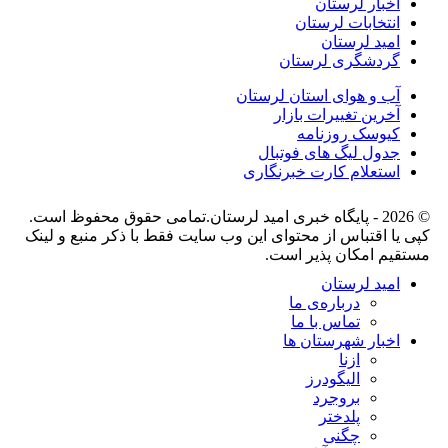
اخبار لرستان
انتخابات لرستان
امید لرستان
گردشگری لرستان
آب و هوای استان لرستان
آخرین تغییرات بازار
کیوسک روزنامه
جدول لیگ های فوتبال
استعلام کارت خبرنگاری
© 2026 - پایگاه خبری اميد لرستان.تمامی حقوق محفوظ است.
کپی یا اقتباس از محتوای این وب سایت فقط با ذکر منبع و لینک
مستقیم امکان پذیر است.
امید لرستان
درباره‌ی ما
تماس با ما
اخبار شهرستان ها
ازنا
الیگودرز
بروجرد
پلدختر
چگنی