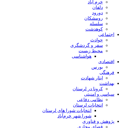
خرم آباد
دلفان
دورود
رومشکان
سلسله
کوهدشت
اجتماعی
حوادث
سفر و گردشگری
محیط زیست
هواشناسی
اقتصادی
بورس
فرهنگی
ایثار شهادت
بهداشت
کرونا در لرستان
سیاسی و امنیتی
نظامی دفاعی
انتخابات لرستان
انتخابات شورا های لرستان
شورا شهر خرم‌آباد
پژوهش و فناوری
فضای مجازی