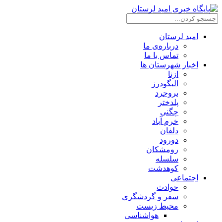
امید لرستان
درباره‌ی ما
تماس با ما
اخبار شهرستان ها
ازنا
الیگودرز
بروجرد
پلدختر
چگنی
خرم آباد
دلفان
دورود
رومشکان
سلسله
کوهدشت
اجتماعی
حوادث
سفر و گردشگری
محیط زیست
هواشناسی