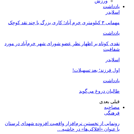
ورزش
یادداشت
اسلایدر
مهمانی ۳ کیلومتری خرم آباد؛ کاری بزرگ با چند نقد کوچک
یادداشت
نقدی کوتاه بر اظهار نظر عضو شورای شهر خرم‌آباد در مورد
شفافیت
اسلایدر
اول فرزند؛ بعد تسهیلات!
یادداشت
طالبان دروغ می‌گوید
قبلی
بعدی
مصاحبه
فرهنگی
رونمایی از نخستین نرم‌افزار واقعیت افزوده شهدای لرستان
با عنوان «افلاکی‌ها» در حاشیه…