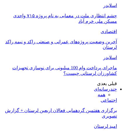
اسلایدر
چشم انتظاری ملت در معمایی به نام پروژه ۷۱۵ واحدی
مسکن ملی خرم آباد
اقتصادی
آخرین وضعیت پروژه‌های عمرانی و صنعتی راکد و نیمه راکد
لرستان
اسلایدر
ماجرای پرداخت وام 100 میلیونی برای نوسازی تجهیزات
کشاورزان لرستانی چیست؟
قبلی
بعدی
چندرسانه‌ای
همه
اجتماعی
برگزاری هفتمین گردهمایی فعالان اربعین لرستان + گزارش
تصویری
امید لرستان