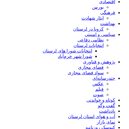
اقتصادی
بورس
فرهنگی
ایثار شهادت
بهداشت
کرونا در لرستان
سیاسی و امنیتی
نظامی دفاعی
انتخابات لرستان
انتخابات شورا های لرستان
شورا شهر خرم‌آباد
پژوهش و فناوری
فضای مجازی
سواد فضای مجازی
چندرسانه‌ای
عكس
فیلم
صوت
کوتاه و خواندنی
گفت وگو
یادداشت
آب و هوای استان لرستان
نمای بازار
کیوسک روزنامه