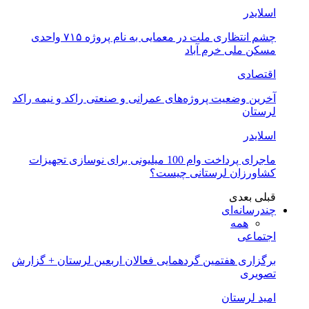
اسلایدر
چشم انتظاری ملت در معمایی به نام پروژه ۷۱۵ واحدی
مسکن ملی خرم آباد
اقتصادی
آخرین وضعیت پروژه‌های عمرانی و صنعتی راکد و نیمه راکد
لرستان
اسلایدر
ماجرای پرداخت وام 100 میلیونی برای نوسازی تجهیزات
کشاورزان لرستانی چیست؟
قبلی
بعدی
چندرسانه‌ای
همه
اجتماعی
برگزاری هفتمین گردهمایی فعالان اربعین لرستان + گزارش
تصویری
امید لرستان