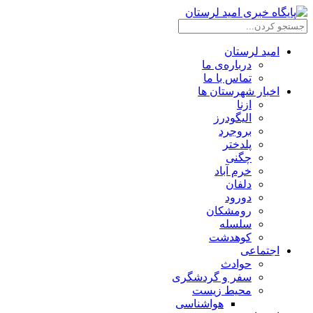
امید لرستان
درباره‌ی ما
تماس با ما
اخبار شهرستان ها
ازنا
الیگودرز
بروجرد
پلدختر
چگنی
خرم آباد
دلفان
دورود
رومشکان
سلسله
کوهدشت
اجتماعی
حوادث
سفر و گردشگری
محیط زیست
هواشناسی