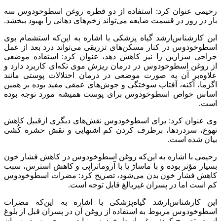
رحیمی عنوان کرد: استفاده از دو قطره روغن اسطوخودوس سه
بار در روز در قسمت ضایعه می‌تواند زخم‌های دهانی را بهبود ببخشد.
این کارشناس‌ارشد گیاه پزشکی با اشاره به این‌که استشمام بوی
اسطوخودوس در کنار مسکن‌های تزریقی می‌تواند درد بعد از عمل
جراحی سزارین را نیز کاهش دهد، عنوان کرد: استفاده موضعی
از روغن اسطوخودوس در درمان ریزش موی تکه‌ای کاربرد دارد و
علاوه‌بر آن به صورت موضعی در درمان اختلالات پوستی مانند
اگزما، آکنه، آفتاب سوختگی و جوش‌های عمقی مفید بوده بر همین
اساس خواص اسطوخودوس برای پوست همیشه مورد توجه بوده
است.
وی عنوان کرد: برای اسطوخودوس نقش‌های دیگری ازقبیل کاهش
تهوع، سردردها، برطرف کردن کم اشتهایی و نقش حشره کُشی
بیان شده است.
رحیمی با اشاره به این‌که روغن اسطوخودوس در کاهش فشار خون
بسیار مؤثر بوده و با ماساژ یا با آروماتراپی و کاهش استرس، سبب
کاهش فشار خون بدن می‌شود، تصریح کرد: مضرات اسطوخودوس
کم است اما در پسران غیربالغ قابل توجه است.
این کارشناس‌ارشد گیاه‌پزشکی با اشاره به این‌که مضرات
اسطوخودوس مربوط به استفاده از روغن آن در پسران قبل از بلوغ
است، تصریح کرد: روغن اسطوخودوس نباید بر روی پوست پسران