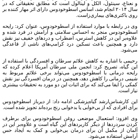
و نعناع، سینئول، الکل و لینالول است که مطابق تحقیقاتی که در
سال ۲۰۱۴ انجام شد، اسانس اسطوخودوس دارای اثر مهار کننده بر
روی باکتری‌های بیماری‌زاست.
وی در رابطه با موارد استفاده از اسطوخودوس، عنوان کرد: رایحه
اسطوخودوس منجر به احساس سلامتی و آرامش در فرد شده و
علاوه‌بر این در کاهش استرس، اضطراب و دردهای خفیف نیز نقش
دارد و همچنین باعث تسکین درد کرامپ‌های ناشی از قاعدگی
می‌شود.
رحیمی با اشاره به کاهش علائم سرطان و افسردگی با استفاده از
این گیاه، تصریح کرد: انجمن ملی سرطان آمریکا اعلام کرده که
رایحه درمانی با اسطوخودوس می‌تواند برخی علائم مربوط به
شیمی درمانی را کاهش دهد، همچنین در درمان افسردگی نیز نقش
کمکی را ایفا می‌کند که برای اثبات این دو مورد به تحقیقات بیشتری
نیاز است.
این کارشناس‌ارشد گیاه‌پزشکی ادامه داد: از دیرباز اسطوخودوس
برای افرادی که از بی‌خوابی یا بدخوابی رنج برده‌اند تجویز شده است.
وی افزود: استعمال موضعی روغن اسطوخودوس برای برطرف
کردن سردردها از دیگر کاربردهای این گیاه است و علاوه‌بر این در
آلمان از مکمل آن برای درمان بی‌خوابی و کمک به ایجاد حس
آرامش استفاده می‌شود.