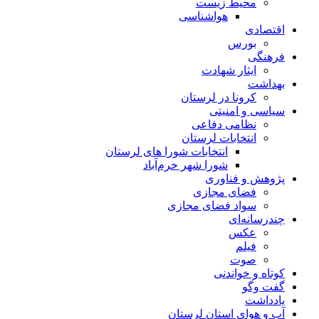
محیط زیست
هواشناسی
اقتصادی
بورس
فرهنگی
ایثار شهادت
بهداشت
کرونا در لرستان
سیاسی و امنیتی
نظامی دفاعی
انتخابات لرستان
انتخابات شورا های لرستان
شورا شهر خرم‌آباد
پژوهش و فناوری
فضای مجازی
سواد فضای مجازی
چندرسانه‌ای
عكس
فیلم
صوت
کوتاه و خواندنی
گفت وگو
یادداشت
آب و هوای استان لرستان