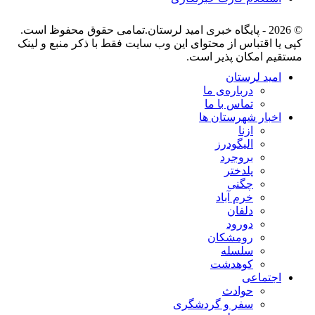
© 2026 - پایگاه خبری اميد لرستان.تمامی حقوق محفوظ است.
کپی یا اقتباس از محتوای این وب سایت فقط با ذکر منبع و لینک
مستقیم امکان پذیر است.
امید لرستان
درباره‌ی ما
تماس با ما
اخبار شهرستان ها
ازنا
الیگودرز
بروجرد
پلدختر
چگنی
خرم آباد
دلفان
دورود
رومشکان
سلسله
کوهدشت
اجتماعی
حوادث
سفر و گردشگری