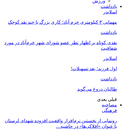
ورزش
یادداشت
اسلایدر
مهمانی ۳ کیلومتری خرم آباد؛ کاری بزرگ با چند نقد کوچک
یادداشت
نقدی کوتاه بر اظهار نظر عضو شورای شهر خرم‌آباد در مورد
شفافیت
اسلایدر
اول فرزند؛ بعد تسهیلات!
یادداشت
طالبان دروغ می‌گوید
قبلی
بعدی
مصاحبه
فرهنگی
رونمایی از نخستین نرم‌افزار واقعیت افزوده شهدای لرستان
با عنوان «افلاکی‌ها» در حاشیه…