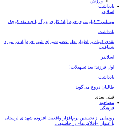
ورزش
یادداشت
اسلایدر
مهمانی ۳ کیلومتری خرم آباد؛ کاری بزرگ با چند نقد کوچک
یادداشت
نقدی کوتاه بر اظهار نظر عضو شورای شهر خرم‌آباد در مورد
شفافیت
اسلایدر
اول فرزند؛ بعد تسهیلات!
یادداشت
طالبان دروغ می‌گوید
قبلی
بعدی
مصاحبه
فرهنگی
رونمایی از نخستین نرم‌افزار واقعیت افزوده شهدای لرستان
با عنوان «افلاکی‌ها» در حاشیه…