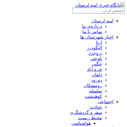
امید لرستان
درباره‌ی ما
تماس با ما
اخبار شهرستان ها
ازنا
الیگودرز
بروجرد
پلدختر
چگنی
خرم آباد
دلفان
دورود
رومشکان
سلسله
کوهدشت
اجتماعی
حوادث
سفر و گردشگری
محیط زیست
هواشناسی