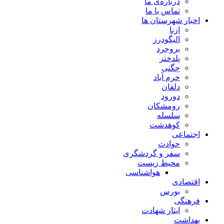
درباره‌ی ما
تماس با ما
اخبار شهرستان ها
ازنا
الیگودرز
بروجرد
پلدختر
چگنی
خرم آباد
دلفان
دورود
رومشکان
سلسله
کوهدشت
اجتماعی
حوادث
سفر و گردشگری
محیط زیست
هواشناسی
اقتصادی
بورس
فرهنگی
ایثار شهادت
بهداشت