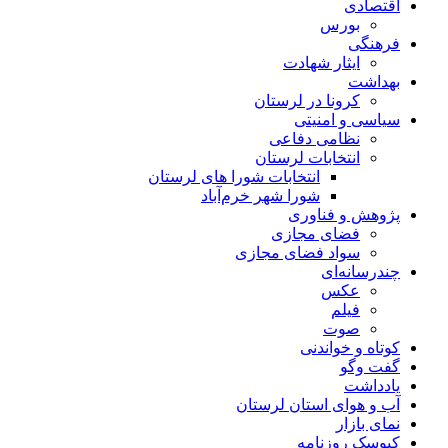
اقتصادی
بورس
فرهنگی
ایثار شهادت
بهداشت
کرونا در لرستان
سیاسی و امنیتی
نظامی دفاعی
انتخابات لرستان
انتخابات شورا های لرستان
شورا شهر خرم‌آباد
پژوهش و فناوری
فضای مجازی
سواد فضای مجازی
چندرسانه‌ای
عكس
فیلم
صوت
کوتاه و خواندنی
گفت وگو
یادداشت
آب و هوای استان لرستان
نمای بازار
کیوسک روزنامه