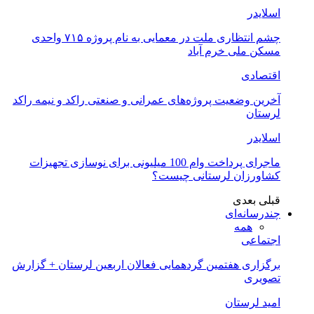
اسلایدر
چشم انتظاری ملت در معمایی به نام پروژه ۷۱۵ واحدی
مسکن ملی خرم آباد
اقتصادی
آخرین وضعیت پروژه‌های عمرانی و صنعتی راکد و نیمه راکد
لرستان
اسلایدر
ماجرای پرداخت وام 100 میلیونی برای نوسازی تجهیزات
کشاورزان لرستانی چیست؟
قبلی
بعدی
چندرسانه‌ای
همه
اجتماعی
برگزاری هفتمین گردهمایی فعالان اربعین لرستان + گزارش
تصویری
امید لرستان