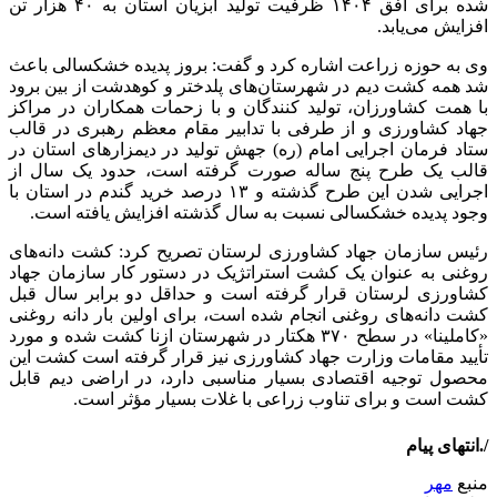
شده برای افق ۱۴۰۴ ظرفیت تولید آبزیان استان به ۴۰ هزار تن
افزایش می‌یابد.
وی به حوزه زراعت اشاره کرد و گفت: بروز پدیده خشکسالی باعث
شد همه کشت دیم در شهرستان‌های پلدختر و کوهدشت از بین برود
با همت کشاورزان، تولید کنندگان و با زحمات همکاران در مراکز
جهاد کشاورزی و از طرفی با تدابیر مقام معظم رهبری در قالب
ستاد فرمان اجرایی امام (ره) جهش تولید در دیمزارهای استان در
قالب یک طرح پنج ساله صورت گرفته است، حدود یک سال از
اجرایی شدن این طرح گذشته و ۱۳ درصد خرید گندم در استان با
وجود پدیده خشکسالی نسبت به سال گذشته افزایش یافته است.
رئیس سازمان جهاد کشاورزی لرستان تصریح کرد: کشت دانه‌های
روغنی به عنوان یک کشت استراتژیک در دستور کار سازمان جهاد
کشاورزی لرستان قرار گرفته است و حداقل دو برابر سال قبل
کشت دانه‌های روغنی انجام شده است، برای اولین بار دانه روغنی
«کاملینا» در سطح ۳۷۰ هکتار در شهرستان ازنا کشت شده و مورد
تأیید مقامات وزارت جهاد کشاورزی نیز قرار گرفته است کشت این
محصول توجیه اقتصادی بسیار مناسبی دارد، در اراضی دیم قابل
کشت است و برای تناوب زراعی با غلات بسیار مؤثر است.
/.انتهای پیام
منبع
مهر