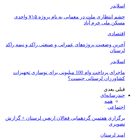
اسلایدر
چشم انتظاری ملت در معمایی به نام پروژه ۷۱۵ واحدی
مسکن ملی خرم آباد
اقتصادی
آخرین وضعیت پروژه‌های عمرانی و صنعتی راکد و نیمه راکد
لرستان
اسلایدر
ماجرای پرداخت وام 100 میلیونی برای نوسازی تجهیزات
کشاورزان لرستانی چیست؟
قبلی
بعدی
چندرسانه‌ای
همه
اجتماعی
برگزاری هفتمین گردهمایی فعالان اربعین لرستان + گزارش
تصویری
امید لرستان