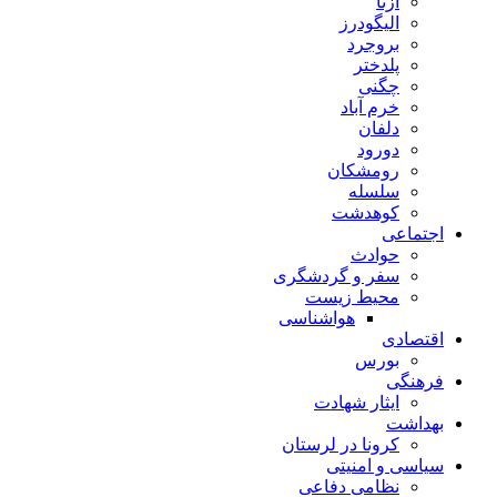
ازنا
الیگودرز
بروجرد
پلدختر
چگنی
خرم آباد
دلفان
دورود
رومشکان
سلسله
کوهدشت
اجتماعی
حوادث
سفر و گردشگری
محیط زیست
هواشناسی
اقتصادی
بورس
فرهنگی
ایثار شهادت
بهداشت
کرونا در لرستان
سیاسی و امنیتی
نظامی دفاعی