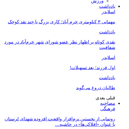
ورزش
یادداشت
اسلایدر
مهمانی ۳ کیلومتری خرم آباد؛ کاری بزرگ با چند نقد کوچک
یادداشت
نقدی کوتاه بر اظهار نظر عضو شورای شهر خرم‌آباد در مورد
شفافیت
اسلایدر
اول فرزند؛ بعد تسهیلات!
یادداشت
طالبان دروغ می‌گوید
قبلی
بعدی
مصاحبه
فرهنگی
رونمایی از نخستین نرم‌افزار واقعیت افزوده شهدای لرستان
با عنوان «افلاکی‌ها» در حاشیه…