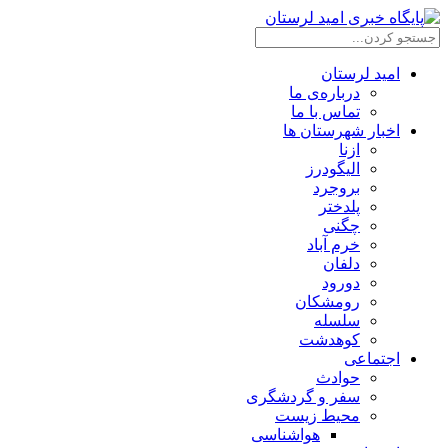
امید لرستان
درباره‌ی ما
تماس با ما
اخبار شهرستان ها
ازنا
الیگودرز
بروجرد
پلدختر
چگنی
خرم آباد
دلفان
دورود
رومشکان
سلسله
کوهدشت
اجتماعی
حوادث
سفر و گردشگری
محیط زیست
هواشناسی