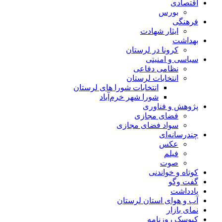
اقتصادی
بورس
فرهنگی
ایثار شهادت
بهداشت
کرونا در لرستان
سیاسی و امنیتی
نظامی دفاعی
انتخابات لرستان
انتخابات شورا های لرستان
شورا شهر خرم‌آباد
پژوهش و فناوری
فضای مجازی
سواد فضای مجازی
چندرسانه‌ای
عكس
فیلم
صوت
کوتاه و خواندنی
گفت وگو
یادداشت
آب و هوای استان لرستان
نمای بازار
کیوسک روزنامه