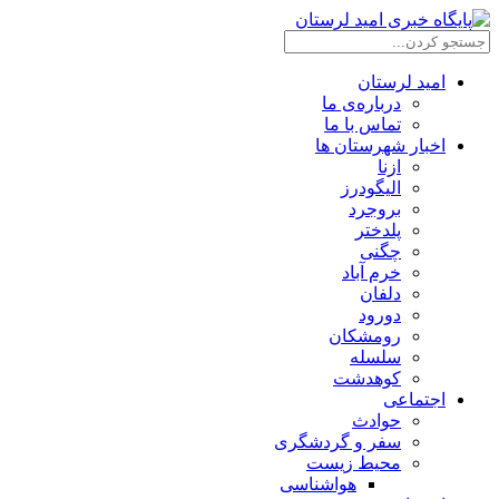
امید لرستان
درباره‌ی ما
تماس با ما
اخبار شهرستان ها
ازنا
الیگودرز
بروجرد
پلدختر
چگنی
خرم آباد
دلفان
دورود
رومشکان
سلسله
کوهدشت
اجتماعی
حوادث
سفر و گردشگری
محیط زیست
هواشناسی