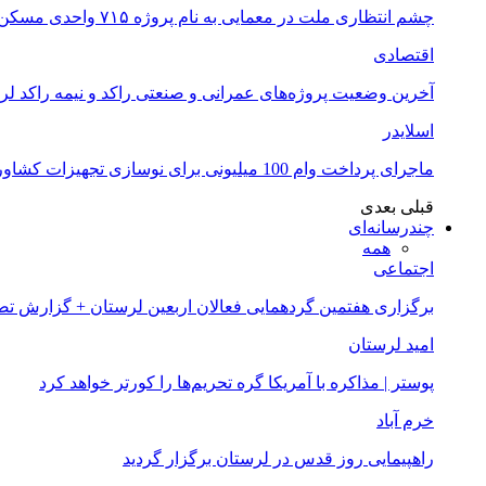
چشم انتظاری ملت در معمایی به نام پروژه ۷۱۵ واحدی مسکن ملی خرم آباد
اقتصادی
آخرین وضعیت پروژه‌های عمرانی و صنعتی راکد و نیمه راکد لر
اسلایدر
ماجرای پرداخت وام 100 میلیونی برای نوسازی تجهیزات کشاورزان لرستانی چیست؟
قبلی
بعدی
چندرسانه‌ای
همه
اجتماعی
برگزاری هفتمین گردهمایی فعالان اربعین لرستان + گزارش ت
امید لرستان
پوستر | مذاکره با آمریکا گره تحریم‌ها را کورتر خواهد کرد
خرم آباد
راهپیمایی روز قدس در لرستان برگزار گردید