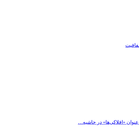
شفافیت
 عنوان «افلاکی‌ها» در حاشیه…