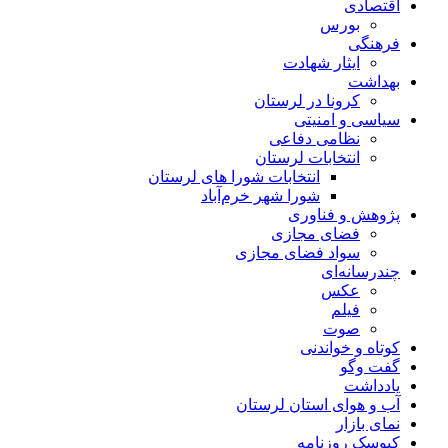
اقتصادی
بورس
فرهنگی
ایثار شهادت
بهداشت
کرونا در لرستان
سیاسی و امنیتی
نظامی دفاعی
انتخابات لرستان
انتخابات شورا های لرستان
شورا شهر خرم‌آباد
پژوهش و فناوری
فضای مجازی
سواد فضای مجازی
چندرسانه‌ای
عكس
فیلم
صوت
کوتاه و خواندنی
گفت وگو
یادداشت
آب و هوای استان لرستان
نمای بازار
کیوسک روزنامه