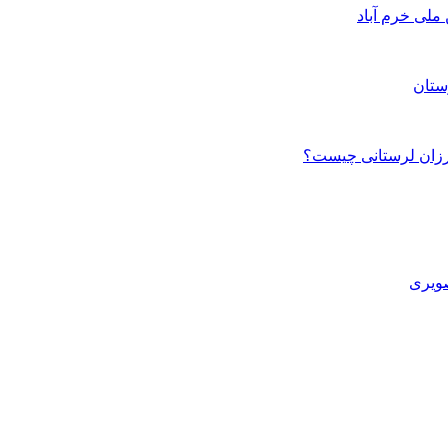
ستان
صویری