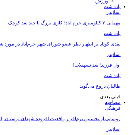
ورزش
یادداشت
اسلایدر
مهمانی ۳ کیلومتری خرم آباد؛ کاری بزرگ با چند نقد کوچک
یادداشت
نقدی کوتاه بر اظهار نظر عضو شورای شهر خرم‌آباد در مورد 
اسلایدر
اول فرزند؛ بعد تسهیلات!
یادداشت
طالبان دروغ می‌گوید
قبلی
بعدی
مصاحبه
فرهنگی
رونمایی از نخستین نرم‌افزار واقعیت افزوده شهدای لرستان با
اسلایدر