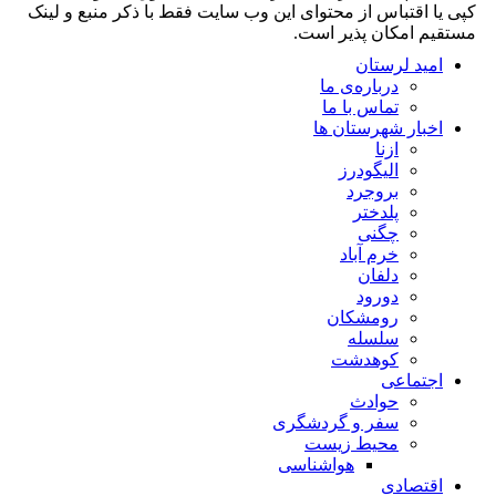
کپی یا اقتباس از محتوای این وب سایت فقط با ذکر منبع و لینک
مستقیم امکان پذیر است.
امید لرستان
درباره‌ی ما
تماس با ما
اخبار شهرستان ها
ازنا
الیگودرز
بروجرد
پلدختر
چگنی
خرم آباد
دلفان
دورود
رومشکان
سلسله
کوهدشت
اجتماعی
حوادث
سفر و گردشگری
محیط زیست
هواشناسی
اقتصادی