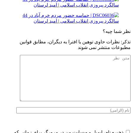
نظر شما چیه؟
تذكر: نظرات حاوی توهين يا افترا به ديگران، مطابق قوانين
مطبوعات منتشر نمی شوند
ذخیره نام، ایمیل و وبسایت من در مرورگر برای زمانی که