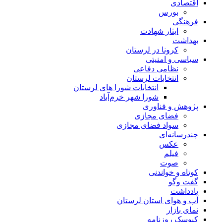
اقتصادی
بورس
فرهنگی
ایثار شهادت
بهداشت
کرونا در لرستان
سیاسی و امنیتی
نظامی دفاعی
انتخابات لرستان
انتخابات شورا های لرستان
شورا شهر خرم‌آباد
پژوهش و فناوری
فضای مجازی
سواد فضای مجازی
چندرسانه‌ای
عكس
فیلم
صوت
کوتاه و خواندنی
گفت وگو
یادداشت
آب و هوای استان لرستان
نمای بازار
کیوسک روزنامه