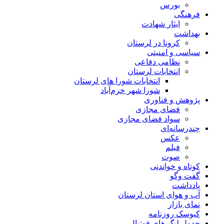
بورس
فرهنگی
ایثار شهادت
بهداشت
کرونا در لرستان
سیاسی و امنیتی
نظامی دفاعی
انتخابات لرستان
انتخابات شورا های لرستان
شورا شهر خرم‌آباد
پژوهش و فناوری
فضای مجازی
سواد فضای مجازی
چندرسانه‌ای
عكس
فیلم
صوت
کوتاه و خواندنی
گفت وگو
یادداشت
آب و هوای استان لرستان
نمای بازار
کیوسک روزنامه
جدول لیگ های فوتبال