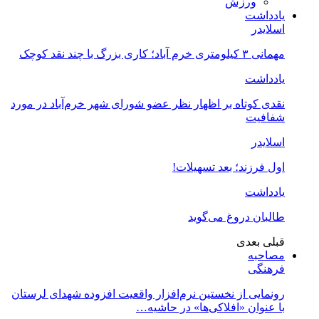
ورزش
یادداشت
اسلایدر
مهمانی ۳ کیلومتری خرم آباد؛ کاری بزرگ با چند نقد کوچک
یادداشت
نقدی کوتاه بر اظهار نظر عضو شورای شهر خرم‌آباد در مورد
شفافیت
اسلایدر
اول فرزند؛ بعد تسهیلات!
یادداشت
طالبان دروغ می‌گوید
قبلی
بعدی
مصاحبه
فرهنگی
رونمایی از نخستین نرم‌افزار واقعیت افزوده شهدای لرستان
با عنوان «افلاکی‌ها» در حاشیه…