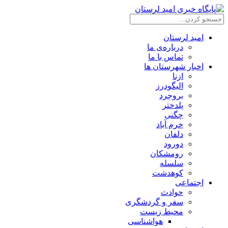
امید لرستان
درباره‌ی ما
تماس با ما
اخبار شهرستان ها
ازنا
الیگودرز
بروجرد
پلدختر
چگنی
خرم آباد
دلفان
دورود
رومشکان
سلسله
کوهدشت
اجتماعی
حوادث
سفر و گردشگری
محیط زیست
هواشناسی