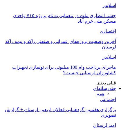
اسلایدر
چشم انتظاری ملت در معمایی به نام پروژه ۷۱۵ واحدی
مسکن ملی خرم آباد
اقتصادی
آخرین وضعیت پروژه‌های عمرانی و صنعتی راکد و نیمه راکد
لرستان
اسلایدر
ماجرای پرداخت وام 100 میلیونی برای نوسازی تجهیزات
کشاورزان لرستانی چیست؟
قبلی
بعدی
چندرسانه‌ای
همه
اجتماعی
برگزاری هفتمین گردهمایی فعالان اربعین لرستان + گزارش
تصویری
امید لرستان