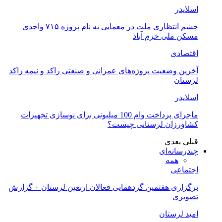
اسلایدر
چشم انتظاری ملت در معمایی به نام پروژه ۷۱۵ واحدی
مسکن ملی خرم آباد
اقتصادی
آخرین وضعیت پروژه‌های عمرانی و صنعتی راکد و نیمه راکد
لرستان
اسلایدر
ماجرای پرداخت وام 100 میلیونی برای نوسازی تجهیزات
کشاورزان لرستانی چیست؟
قبلی
بعدی
چندرسانه‌ای
همه
اجتماعی
برگزاری هفتمین گردهمایی فعالان اربعین لرستان + گزارش
تصویری
امید لرستان