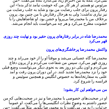
نمی‌کرد، بلکه به من احترام زیاد می‌گذارد نگاه می‌گفت: «من
مرئوس تو هستم. از هر کار من که خوشت نیامد تذکر بده!» این
رفتار پرون برای جلب رضایت من بود و شاید به جلب رضایت من
نیز نیازی نداشت؛ ولی به هرحال رفتارش با من چنین بود. پرون
برخلاف من با محمدرضا بی‌پروا و خشن بود. او تقاضاهایش را با
خشونت مطرح می‌کرد و هر چه می‌خواست باید انجام می‌شد.
محمدرضا شاه در برابر رفتارهای پرون حقیر بود و نهایت چند روزی
قهر می‌کرد
واکنش محمدرضا پرخاشگری‌های پرون
محمدرضا گاه عصبانی می‌شد و موقتاً او را از خود می‌راند و چند
روزی قهر می‌کرد. سپس من شفاعت می‌کردم و از پرون دفاع
می‌کردم و اون یکی دو روز بعد به نحوی دیگر می‌توانست وضع قبلی
خود را نزد محمدرضا تجدید کنند. در این دوران پرون رفت و آمد
علنی به سفارتخانه‌ها به خصوص انگلیس و همچنین سوئیس و
فرانسه را شروع کرد.
من می‌خواهم این کار بشود!
او در صحبت‌های خصوصی با محمدرضا و نیز در صحبت‌هایی که من
حضور داشتم به وضوح نظرات انگلیسی‌ها را می‌گفت. او عموماً
جزئیات را به من می‌گفت تا به محمدرضا بگویم. مثلاً می‌گفت: «من