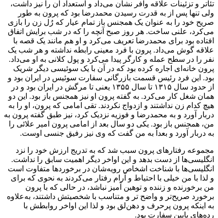
تئاتر و تزئینات علاقه وافر نشان می‌داد و استعداد آن را نیز داشت،
ولی تنها پس از به قدرت رسیدن محمدرضا بود که پرون به طور
صریح خود را به عنوان یک همجنس باز تمام عیار که رُل زن را بازی
می‌کرد، علنی ساخت. هر روز صبح آنچه را که در شب برایش اتفاق
افتاده بود برای محمدرضا تعریف می‌کرد و او هم مانند یک قصه با
علاقه گوش می‌داد. پرون با فرد معینی رابطه نداشته و هر شب یک
نفر را در سطح عمله و کارگر پیدا می‌کرد و پول کلانی به او می‌داد.
پرون خانه‌ای اجاره کرده بود که در آن با یک سوئیسی دیگر شریک
بود. این فرد رئیس قسمت بازرگانی سفارت سوئیس در ایران بود و
از حدود سال ۱۳۱۵ تا سال ۱۳۵۵ یعنی تا مرگش در ایران بود و در
همان شغل کار می‌کرد. به گفته پرون او نیز همجنس باز بود. این دو
هیچ کدام زن نداشتند و ازدواج نکردند. تقی امامی که پرون، او را به
دربار آورد و به محمدرضا و فوزیه نزدیک کرد، نیز طبق گفته پرون به
من، همجنس باز بود. یکی دو سال بعد از امامی پرون امیر علائی را
به دربار آورد و بعداً به من گفت که وی نیز رفیق جنسی اوست.
مجموعه رفتارهای پرون سبب شد که به تدریج ارزش خود را نزد
انگلیسی‌ها از دست بدهد و این اواخر دیگر اهمیت سابق را نداشت.
انگلیسی‌ها با شناخت اشخاص رویه‌شان در برخوردها متفاوت است
و لذا با من خیلی با احتیاط و آرام رفتار می‌کردند به نحوی که برای
من برخورنده و زننده و توهین آمیز نباشد، در حالی که با پرون
برخورد صریح‌تر و واضح تر و متناسب با شخصیتش داشتند، به‌علاوه
به اینکه پرون پرحرف و دهن‌لق بود و لذا این اواخر روابطش با
رده‌های پایین سفارت بود.