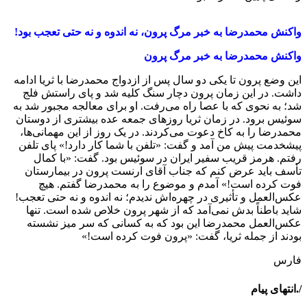
واکنش محمدرضا به خبر مرگ پرون، نه اندوه و نه حتی تعجب بود!
واکنش محمدرضا به خبر مرگ پرون
این وضع پرون تا یکی دو سال پس از ازدواج محمدرضا با ثریا ادامه
داشت. در این زمان پرون دچار سنگ کلیه شد و پای راستش فلج
شد؛ به نحوی که با عصا راه می‌رفت. او برای معالجه مجبور شد به
سوئیس برود. در زمان ثریا روزهای جمعه عده بیشتری از دوستان
محمدرضا را به کاخ دعوت می‌کردند. در یک روز از این مهمانی‌ها،
پیشخدمت پیش من آمد و گفت: «تلفن با شما کار دارد!» پای تلفن
رفتم. هرمز قریب سفیر ایران در سوئیس بود. گفت: «با کمال
تأسف باید عرض کنم که جناب آقای ارنست پرون در بیمارستان
فوت کرده است!» آمدم و موضوع را به محمدرضا گفتم. هیچ
عکس‌العمل و تأثیری در چهره‌اش ندیدم؛ نه اندوه و نه حتی تعجب!
شاید باطناً بدش نمی‌آمد که از شهر پرون خلاص شده است. تنها
عکس‌العمل محمدرضا این بود که به کسانی که سر میز نشسته
بودند از جمله ثریا، گفت: «پرون فوت کرده است!»
فارس
/.انتهای پیام