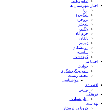
تماس با ما
اخبار شهرستان ها
ازنا
الیگودرز
بروجرد
پلدختر
چگنی
خرم آباد
دلفان
دورود
رومشکان
سلسله
کوهدشت
اجتماعی
حوادث
سفر و گردشگری
محیط زیست
هواشناسی
اقتصادی
بورس
فرهنگی
ایثار شهادت
بهداشت
کرونا در لرستان