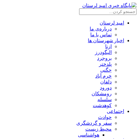
امید لرستان
درباره‌ی ما
تماس با ما
اخبار شهرستان ها
ازنا
الیگودرز
بروجرد
پلدختر
چگنی
خرم آباد
دلفان
دورود
رومشکان
سلسله
کوهدشت
اجتماعی
حوادث
سفر و گردشگری
محیط زیست
هواشناسی