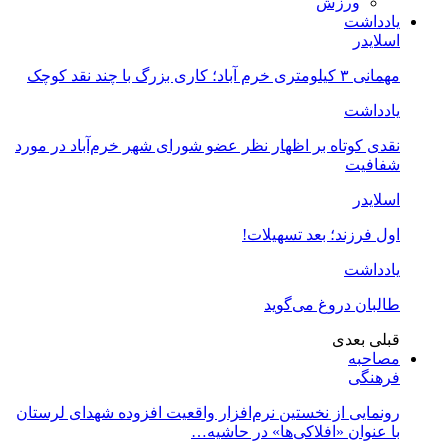
ورزش
یادداشت
اسلایدر
مهمانی ۳ کیلومتری خرم آباد؛ کاری بزرگ با چند نقد کوچک
یادداشت
نقدی کوتاه بر اظهار نظر عضو شورای شهر خرم‌آباد در مورد
شفافیت
اسلایدر
اول فرزند؛ بعد تسهیلات!
یادداشت
طالبان دروغ می‌گوید
قبلی
بعدی
مصاحبه
فرهنگی
رونمایی از نخستین نرم‌افزار واقعیت افزوده شهدای لرستان
با عنوان «افلاکی‌ها» در حاشیه…