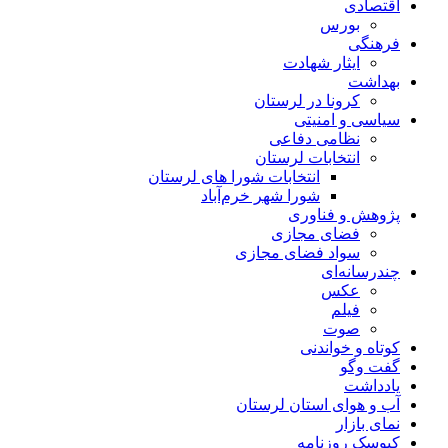
اقتصادی
بورس
فرهنگی
ایثار شهادت
بهداشت
کرونا در لرستان
سیاسی و امنیتی
نظامی دفاعی
انتخابات لرستان
انتخابات شورا های لرستان
شورا شهر خرم‌آباد
پژوهش و فناوری
فضای مجازی
سواد فضای مجازی
چندرسانه‌ای
عكس
فیلم
صوت
کوتاه و خواندنی
گفت وگو
یادداشت
آب و هوای استان لرستان
نمای بازار
کیوسک روزنامه