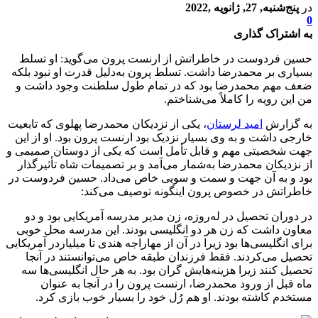
در
پنج‌شنبه, 27, ژانویه ,2022
0
به اشتراک گذاری
حسین فردوست در خاطراتش از ارنست پرون می‌گوید: او تسلط
بسیاری بر محمدرضا داشت. تسلط پرون به‌دلیل قدرت او نبود بلکه
ضعف مهم محمدرضا بود که در تمام طول سلطنت وجود داشت و
من این رویه را کاملاً می‌شناختم.
به گزارش
امید لرستان
، یکی از نزدیکان محمدرضا پهلوی که تابعیت
خارجی داشت و به وی بسیار نزدیک بود ارنست پرون بود. او از این
جهت شخصیتی مهم و قابل تأمل است که یکی از دوستان صمیمی و
از نزدیکان محمدرضا به‌شمار می‌آمد و بر تصمیمات شاه تأثیرگذار
بود و به آن جهت و سمت و سویی خاص می‌داد. حسین فردوست در
خاطراتش در خصوص پرون اینگونه توصیف می‌کند:
در دوران تحصیل در له‌روزه، زن مدیر مدرسه آمریکایی بود و دو
معاون داشت که زن هر دو انگلیسی بودند. این مدرسه محل خوبی
برای انگلیسی‌ها بود زیرا در آن از مهاراجه هندی تا میلیاردر آمریکایی
تحصیل می‌کردند. فقط فرزندان طبقه خاص می‌توانستند در آنجا
تحصیل کنند زیرا هزینه‌هایش گران بود. به هر حال انگلیسی‌ها سه
ماه قبل از ورود محمدرضا، ارنست پرون را در آنجا به عنوان
مستخدم کاشته بودند. او هم رُل خود را بسیار خوب بازی کرد.