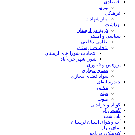
اقتصادی
بورس
فرهنگی
ایثار شهادت
بهداشت
کرونا در لرستان
سیاسی و امنیتی
نظامی دفاعی
انتخابات لرستان
انتخابات شورا های لرستان
شورا شهر خرم‌آباد
پژوهش و فناوری
فضای مجازی
سواد فضای مجازی
چندرسانه‌ای
عكس
فیلم
صوت
کوتاه و خواندنی
گفت وگو
یادداشت
آب و هوای استان لرستان
نمای بازار
کیوسک روزنامه