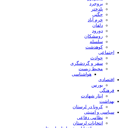
بروجرد
پلدختر
چگنی
خرم آباد
دلفان
دورود
رومشکان
سلسله
کوهدشت
اجتماعی
حوادث
سفر و گردشگری
محیط زیست
هواشناسی
اقتصادی
بورس
فرهنگی
ایثار شهادت
بهداشت
کرونا در لرستان
سیاسی و امنیتی
نظامی دفاعی
انتخابات لرستان