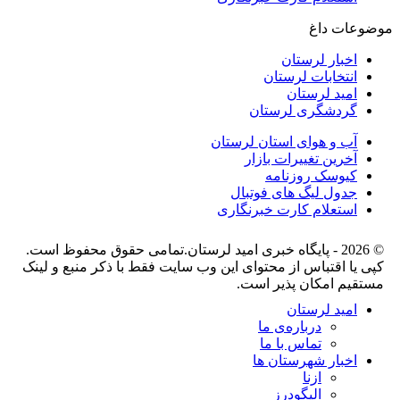
موضوعات داغ
اخبار لرستان
انتخابات لرستان
امید لرستان
گردشگری لرستان
آب و هوای استان لرستان
آخرین تغییرات بازار
کیوسک روزنامه
جدول لیگ های فوتبال
استعلام کارت خبرنگاری
© 2026 - پایگاه خبری اميد لرستان.تمامی حقوق محفوظ است.
کپی یا اقتباس از محتوای این وب سایت فقط با ذکر منبع و لینک
مستقیم امکان پذیر است.
امید لرستان
درباره‌ی ما
تماس با ما
اخبار شهرستان ها
ازنا
الیگودرز