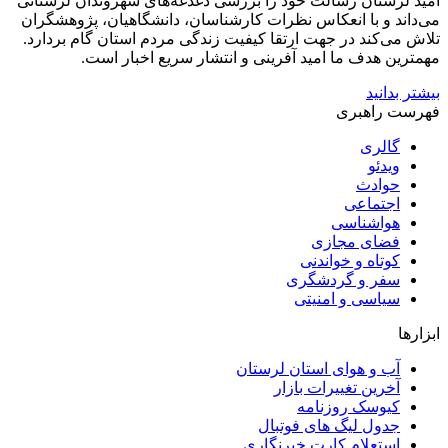
امید لرستان رسالت خود را بررسی دغدغه‌های شهروندان لرستانی
می‌داند و با انعکاس نظرات کارشناسان، دانشگاهیان، پژوهشگران
تلاش می‌کند در جهت ارتقا کیفیت زندگی مردم استان گام بردارد.
مهمترین هدف ما امید آفرینی و انتشار سریع اخبار است.
بیشتر بدانید
فهرست راهبری
گالری
ویدئو
حوادث
اجتماعی
هواشناسی
فضای مجازی
کوتاه و خواندنی
سفر و گردشگری
سیاسی و امنیتی
ابزارها
آب و هوای استان لرستان
آخرین تغییرات بازار
کیوسک روزنامه
جدول لیگ های فوتبال
استعلام کارت خبرنگاری