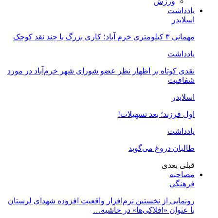
ورزش
یادداشت
اسلایدر
مهمانی ۳ کیلومتری خرم آباد؛ کاری بزرگ با چند نقد کوچک
یادداشت
نقدی کوتاه بر اظهار نظر عضو شورای شهر خرم‌آباد در مورد
شفافیت
اسلایدر
اول فرزند؛ بعد تسهیلات!
یادداشت
طالبان دروغ می‌گوید
قبلی
بعدی
مصاحبه
فرهنگی
رونمایی از نخستین نرم‌افزار واقعیت افزوده شهدای لرستان
با عنوان «افلاکی‌ها» در حاشیه…