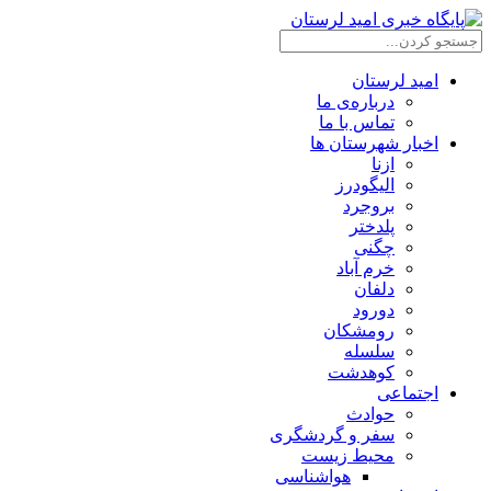
امید لرستان
درباره‌ی ما
تماس با ما
اخبار شهرستان ها
ازنا
الیگودرز
بروجرد
پلدختر
چگنی
خرم آباد
دلفان
دورود
رومشکان
سلسله
کوهدشت
اجتماعی
حوادث
سفر و گردشگری
محیط زیست
هواشناسی