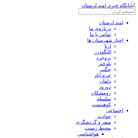
امید لرستان
درباره‌ی ما
تماس با ما
اخبار شهرستان ها
ازنا
الیگودرز
بروجرد
پلدختر
چگنی
خرم آباد
دلفان
دورود
رومشکان
سلسله
کوهدشت
اجتماعی
حوادث
سفر و گردشگری
محیط زیست
هواشناسی