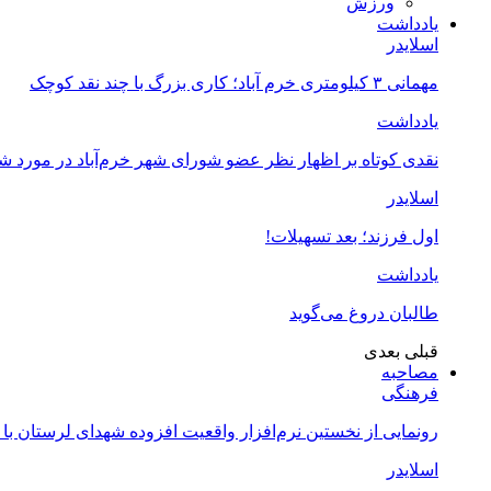
ورزش
یادداشت
اسلایدر
مهمانی ۳ کیلومتری خرم آباد؛ کاری بزرگ با چند نقد کوچک
یادداشت
نقدی کوتاه بر اظهار نظر عضو شورای شهر خرم‌آباد در مورد 
اسلایدر
اول فرزند؛ بعد تسهیلات!
یادداشت
طالبان دروغ می‌گوید
قبلی
بعدی
مصاحبه
فرهنگی
رونمایی از نخستین نرم‌افزار واقعیت افزوده شهدای لرستان با
اسلایدر