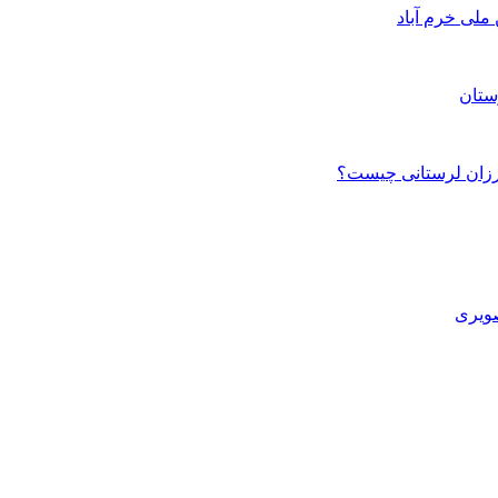
ستان
صویری