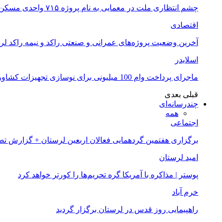
چشم انتظاری ملت در معمایی به نام پروژه ۷۱۵ واحدی مسکن ملی خرم آباد
اقتصادی
آخرین وضعیت پروژه‌های عمرانی و صنعتی راکد و نیمه راکد لر
اسلایدر
ماجرای پرداخت وام 100 میلیونی برای نوسازی تجهیزات کشاورزان لرستانی چیست؟
قبلی
بعدی
چندرسانه‌ای
همه
اجتماعی
برگزاری هفتمین گردهمایی فعالان اربعین لرستان + گزارش ت
امید لرستان
پوستر | مذاکره با آمریکا گره تحریم‌ها را کورتر خواهد کرد
خرم آباد
راهپیمایی روز قدس در لرستان برگزار گردید