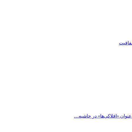
شفافیت
 عنوان «افلاکی‌ها» در حاشیه…