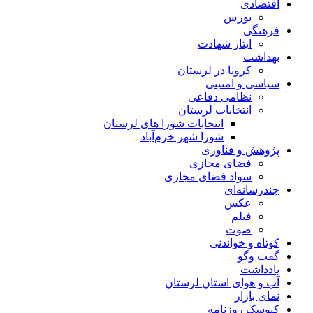
اقتصادی
بورس
فرهنگی
ایثار شهادت
بهداشت
کرونا در لرستان
سیاسی و امنیتی
نظامی دفاعی
انتخابات لرستان
انتخابات شورا های لرستان
شورا شهر خرم‌آباد
پژوهش و فناوری
فضای مجازی
سواد فضای مجازی
چندرسانه‌ای
عكس
فیلم
صوت
کوتاه و خواندنی
گفت وگو
یادداشت
آب و هوای استان لرستان
نمای بازار
کیوسک روزنامه