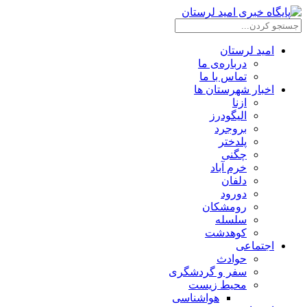
امید لرستان
درباره‌ی ما
تماس با ما
اخبار شهرستان ها
ازنا
الیگودرز
بروجرد
پلدختر
چگنی
خرم آباد
دلفان
دورود
رومشکان
سلسله
کوهدشت
اجتماعی
حوادث
سفر و گردشگری
محیط زیست
هواشناسی