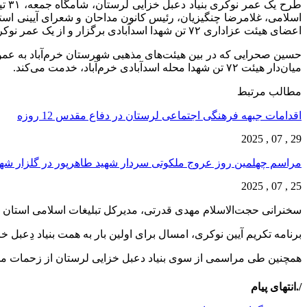
طرح
اسلامی، غلامرضا چنگیزیان، رئیس کانون مداحان و شعرای آیینی است
اعضای هیئت عزاداری ۷۲ تن شهدا اسدآبادی برگزار و از یک عمر نوکری پیرغلام امام حسین(ع)، حسین صحرایی تجلیل شد.
میان‌دار هیئت ۷۲ تن شهدا محله اسدآبادی خرم‌آباد، خدمت می‌کند.
مطالب مرتبط
اقدامات جبهه فرهنگی اجتماعی لرستان در دفاع مقدس 12 روزه
29 , 07 , 2025
مراسم چهلمین روز عروج ملکوتی سردار شهید طاهرپور در گلزار ش
25 , 07 , 2025
سخنرانی حجت‌الاسلام مهدی قدرتی، مدیرکل تبلیغات اسلامی استان ل
برنامه تکریم آیین نوکری، امسال برای اولین بار به همت بنیاد دِعبل 
همچنین طی مراسمی از سوی بنیاد دعبل خزایی لرستان از زحمات مح
/.انتهای پیام