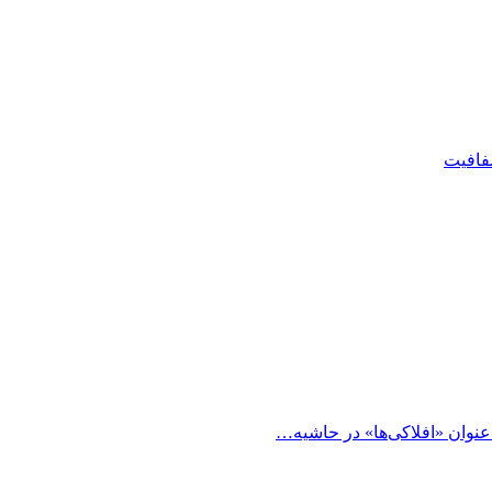
شفافیت
 عنوان «افلاکی‌ها» در حاشیه…