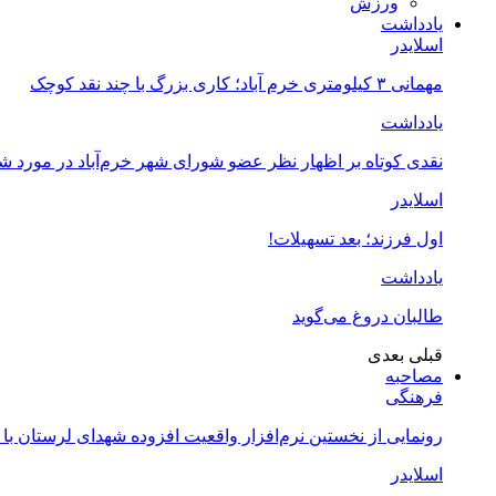
ورزش
یادداشت
اسلایدر
مهمانی ۳ کیلومتری خرم آباد؛ کاری بزرگ با چند نقد کوچک
یادداشت
نقدی کوتاه بر اظهار نظر عضو شورای شهر خرم‌آباد در مورد 
اسلایدر
اول فرزند؛ بعد تسهیلات!
یادداشت
طالبان دروغ می‌گوید
قبلی
بعدی
مصاحبه
فرهنگی
رونمایی از نخستین نرم‌افزار واقعیت افزوده شهدای لرستان با
اسلایدر