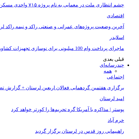
چشم انتظاری ملت در معمایی به نام پروژه ۷۱۵ واحدی مسکن ملی خرم آباد
اقتصادی
آخرین وضعیت پروژه‌های عمرانی و صنعتی راکد و نیمه راکد لر
اسلایدر
ماجرای پرداخت وام 100 میلیونی برای نوسازی تجهیزات کشاورزان لرستانی چیست؟
قبلی
بعدی
چندرسانه‌ای
همه
اجتماعی
برگزاری هفتمین گردهمایی فعالان اربعین لرستان + گزارش ت
امید لرستان
پوستر | مذاکره با آمریکا گره تحریم‌ها را کورتر خواهد کرد
خرم آباد
راهپیمایی روز قدس در لرستان برگزار گردید