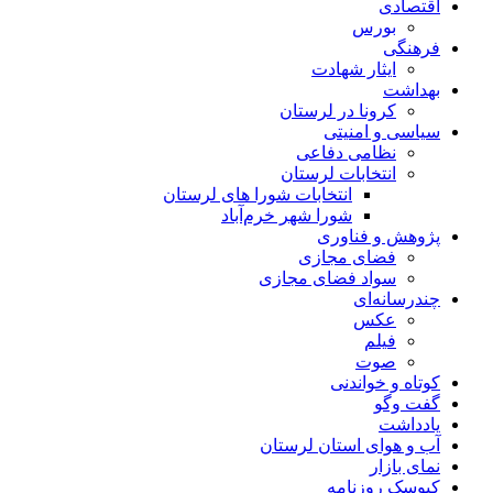
اقتصادی
بورس
فرهنگی
ایثار شهادت
بهداشت
کرونا در لرستان
سیاسی و امنیتی
نظامی دفاعی
انتخابات لرستان
انتخابات شورا های لرستان
شورا شهر خرم‌آباد
پژوهش و فناوری
فضای مجازی
سواد فضای مجازی
چندرسانه‌ای
عكس
فیلم
صوت
کوتاه و خواندنی
گفت وگو
یادداشت
آب و هوای استان لرستان
نمای بازار
کیوسک روزنامه