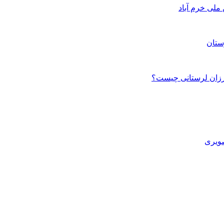
ستان
صویری