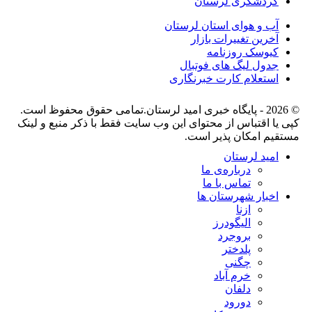
گردشگری لرستان
آب و هوای استان لرستان
آخرین تغییرات بازار
کیوسک روزنامه
جدول لیگ های فوتبال
استعلام کارت خبرنگاری
© 2026 - پایگاه خبری اميد لرستان.تمامی حقوق محفوظ است.
کپی یا اقتباس از محتوای این وب سایت فقط با ذکر منبع و لینک
مستقیم امکان پذیر است.
امید لرستان
درباره‌ی ما
تماس با ما
اخبار شهرستان ها
ازنا
الیگودرز
بروجرد
پلدختر
چگنی
خرم آباد
دلفان
دورود