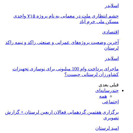
اسلایدر
چشم انتظاری ملت در معمایی به نام پروژه ۷۱۵ واحدی
مسکن ملی خرم آباد
اقتصادی
آخرین وضعیت پروژه‌های عمرانی و صنعتی راکد و نیمه راکد
لرستان
اسلایدر
ماجرای پرداخت وام 100 میلیونی برای نوسازی تجهیزات
کشاورزان لرستانی چیست؟
قبلی
بعدی
چندرسانه‌ای
همه
اجتماعی
برگزاری هفتمین گردهمایی فعالان اربعین لرستان + گزارش
تصویری
امید لرستان