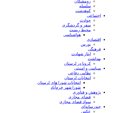
رومشکان
سلسله
کوهدشت
اجتماعی
حوادث
سفر و گردشگری
محیط زیست
هواشناسی
اقتصادی
بورس
فرهنگی
ایثار شهادت
بهداشت
کرونا در لرستان
سیاسی و امنیتی
نظامی دفاعی
انتخابات لرستان
انتخابات شورا های لرستان
شورا شهر خرم‌آباد
پژوهش و فناوری
فضای مجازی
سواد فضای مجازی
چندرسانه‌ای
عكس