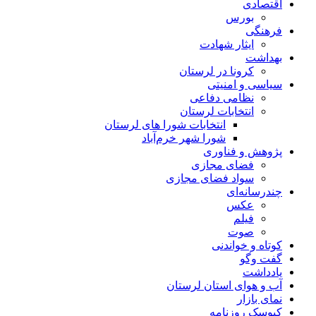
اقتصادی
بورس
فرهنگی
ایثار شهادت
بهداشت
کرونا در لرستان
سیاسی و امنیتی
نظامی دفاعی
انتخابات لرستان
انتخابات شورا های لرستان
شورا شهر خرم‌آباد
پژوهش و فناوری
فضای مجازی
سواد فضای مجازی
چندرسانه‌ای
عكس
فیلم
صوت
کوتاه و خواندنی
گفت وگو
یادداشت
آب و هوای استان لرستان
نمای بازار
کیوسک روزنامه