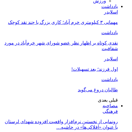
ورزش
یادداشت
اسلایدر
مهمانی ۳ کیلومتری خرم آباد؛ کاری بزرگ با چند نقد کوچک
یادداشت
نقدی کوتاه بر اظهار نظر عضو شورای شهر خرم‌آباد در مورد
شفافیت
اسلایدر
اول فرزند؛ بعد تسهیلات!
یادداشت
طالبان دروغ می‌گوید
قبلی
بعدی
مصاحبه
فرهنگی
رونمایی از نخستین نرم‌افزار واقعیت افزوده شهدای لرستان
با عنوان «افلاکی‌ها» در حاشیه…