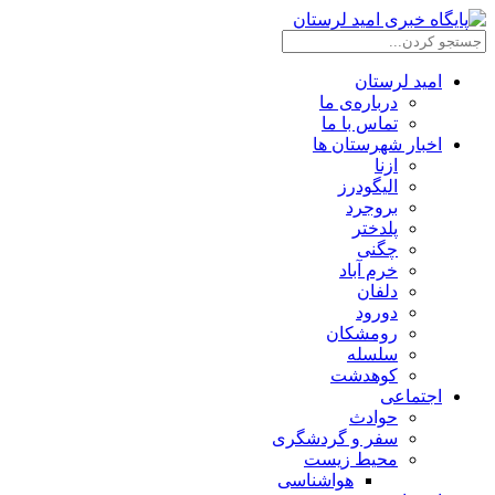
امید لرستان
درباره‌ی ما
تماس با ما
اخبار شهرستان ها
ازنا
الیگودرز
بروجرد
پلدختر
چگنی
خرم آباد
دلفان
دورود
رومشکان
سلسله
کوهدشت
اجتماعی
حوادث
سفر و گردشگری
محیط زیست
هواشناسی