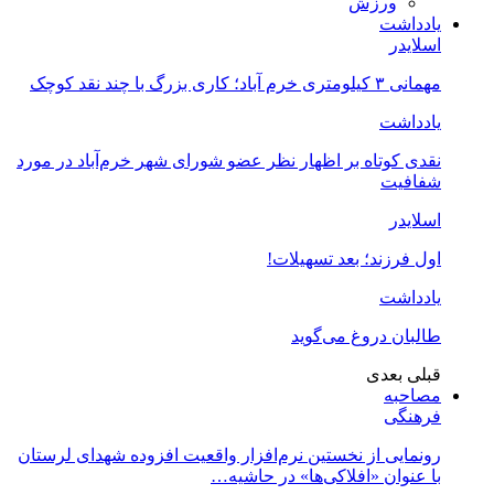
ورزش
یادداشت
اسلایدر
مهمانی ۳ کیلومتری خرم آباد؛ کاری بزرگ با چند نقد کوچک
یادداشت
نقدی کوتاه بر اظهار نظر عضو شورای شهر خرم‌آباد در مورد
شفافیت
اسلایدر
اول فرزند؛ بعد تسهیلات!
یادداشت
طالبان دروغ می‌گوید
قبلی
بعدی
مصاحبه
فرهنگی
رونمایی از نخستین نرم‌افزار واقعیت افزوده شهدای لرستان
با عنوان «افلاکی‌ها» در حاشیه…