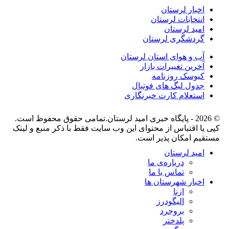
اخبار لرستان
انتخابات لرستان
امید لرستان
گردشگری لرستان
آب و هوای استان لرستان
آخرین تغییرات بازار
کیوسک روزنامه
جدول لیگ های فوتبال
استعلام کارت خبرنگاری
© 2026 - پایگاه خبری اميد لرستان.تمامی حقوق محفوظ است.
کپی یا اقتباس از محتوای این وب سایت فقط با ذکر منبع و لینک
مستقیم امکان پذیر است.
امید لرستان
درباره‌ی ما
تماس با ما
اخبار شهرستان ها
ازنا
الیگودرز
بروجرد
پلدختر