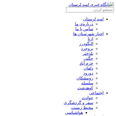
امید لرستان
درباره‌ی ما
تماس با ما
اخبار شهرستان ها
ازنا
الیگودرز
بروجرد
پلدختر
چگنی
خرم آباد
دلفان
دورود
رومشکان
سلسله
کوهدشت
اجتماعی
حوادث
سفر و گردشگری
محیط زیست
هواشناسی