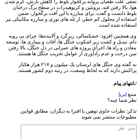
نجفی علت طغیان پروانه برگخوار بلوط را کاهش بارش، گرم شدن
هوا، بالا رفتن قند، پروتئین و کربوهیدرات در سطح برگ درختان
بلوط دانست و گفت: برای مبارزه با این آفت برگخوار، ضمن
استفاده از محلول کم خطر، از تله های نوری و مبارزه مکانیکی نیز
استفاده شده است.
وی همچنین افزود: خشکسالی، ریزگرد و آلاینده‌ها، چرای بی رویه
دام، تبدیل و کشت زیر اشکوب جنگل ها، آفات و بیماری ها، توسعه
معادن و راه ها، اجرای پروژه های عمرانی در دل جنگل، بالا رفتن
سن درخت و عدم زادآوری از عوامل تخریب جنگل ها هستند.
به گفته وی جنگل های لرستان یک میلیون و ۲۱۷ هزار هکتار
پراکنش دارند که به لحاظ وسعت، در رتبه دوم کشور هستند.
/.انتهای پیام
منبع
ایرنا
نظر شما چیه؟
تذكر: نظرات حاوی توهين يا افترا به ديگران، مطابق قوانين
مطبوعات منتشر نمی شوند