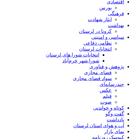
اقتصادی
بورس
فرهنگی
ایثار شهادت
بهداشت
کرونا در لرستان
سیاسی و امنیتی
نظامی دفاعی
انتخابات لرستان
انتخابات شورا های لرستان
شورا شهر خرم‌آباد
پژوهش و فناوری
فضای مجازی
سواد فضای مجازی
چندرسانه‌ای
عكس
فیلم
صوت
کوتاه و خواندنی
گفت وگو
یادداشت
آب و هوای استان لرستان
نمای بازار
کیوسک روزنامه