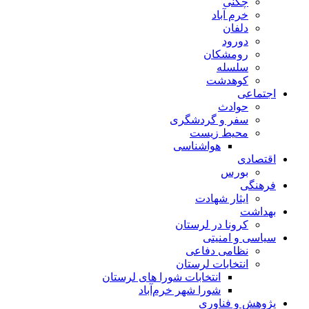
چگنی
خرم آباد
دلفان
دورود
رومشکان
سلسله
کوهدشت
اجتماعی
حوادث
سفر و گردشگری
محیط زیست
هواشناسی
اقتصادی
بورس
فرهنگی
ایثار شهادت
بهداشت
کرونا در لرستان
سیاسی و امنیتی
نظامی دفاعی
انتخابات لرستان
انتخابات شورا های لرستان
شورا شهر خرم‌آباد
پژوهش و فناوری