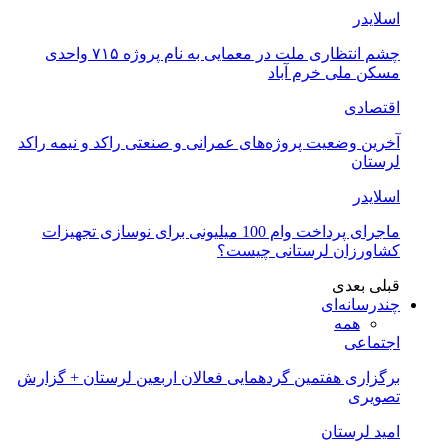
اسلایدر
چشم انتظاری ملت در معمایی به نام پروژه ۷۱۵ واحدی
مسکن ملی خرم آباد
اقتصادی
آخرین وضعیت پروژه‌های عمرانی و صنعتی راکد و نیمه راکد
لرستان
اسلایدر
ماجرای پرداخت وام 100 میلیونی برای نوسازی تجهیزات
کشاورزان لرستانی چیست؟
قبلی
بعدی
چندرسانه‌ای
همه
اجتماعی
برگزاری هفتمین گردهمایی فعالان اربعین لرستان + گزارش
تصویری
امید لرستان