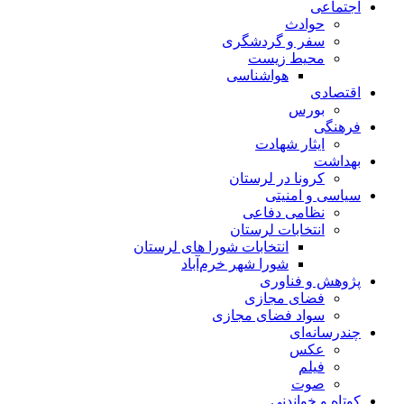
اجتماعی
حوادث
سفر و گردشگری
محیط زیست
هواشناسی
اقتصادی
بورس
فرهنگی
ایثار شهادت
بهداشت
کرونا در لرستان
سیاسی و امنیتی
نظامی دفاعی
انتخابات لرستان
انتخابات شورا های لرستان
شورا شهر خرم‌آباد
پژوهش و فناوری
فضای مجازی
سواد فضای مجازی
چندرسانه‌ای
عكس
فیلم
صوت
کوتاه و خواندنی