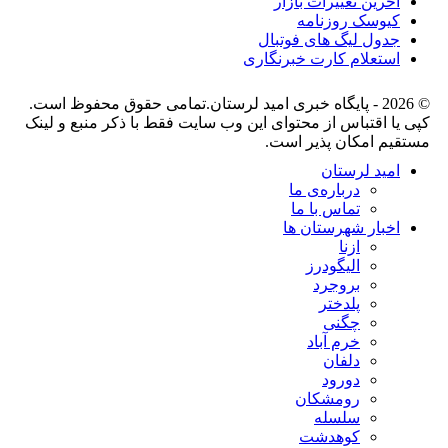
آخرین تغییرات بازار
کیوسک روزنامه
جدول لیگ های فوتبال
استعلام کارت خبرنگاری
© 2026 - پایگاه خبری اميد لرستان.تمامی حقوق محفوظ است.
کپی یا اقتباس از محتوای این وب سایت فقط با ذکر منبع و لینک
مستقیم امکان پذیر است.
امید لرستان
درباره‌ی ما
تماس با ما
اخبار شهرستان ها
ازنا
الیگودرز
بروجرد
پلدختر
چگنی
خرم آباد
دلفان
دورود
رومشکان
سلسله
کوهدشت