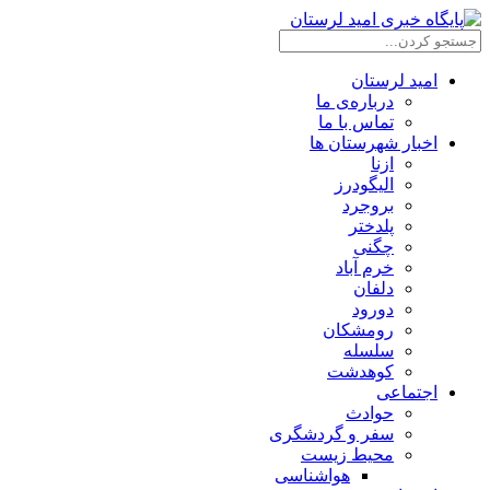
امید لرستان
درباره‌ی ما
تماس با ما
اخبار شهرستان ها
ازنا
الیگودرز
بروجرد
پلدختر
چگنی
خرم آباد
دلفان
دورود
رومشکان
سلسله
کوهدشت
اجتماعی
حوادث
سفر و گردشگری
محیط زیست
هواشناسی