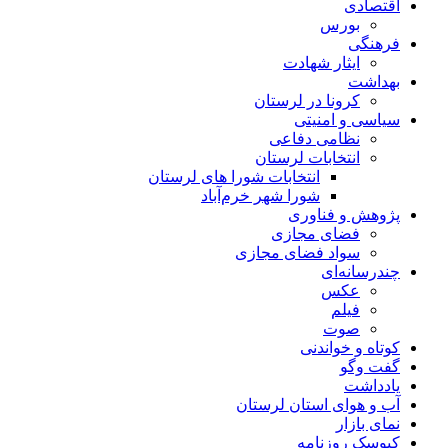
اقتصادی
بورس
فرهنگی
ایثار شهادت
بهداشت
کرونا در لرستان
سیاسی و امنیتی
نظامی دفاعی
انتخابات لرستان
انتخابات شورا های لرستان
شورا شهر خرم‌آباد
پژوهش و فناوری
فضای مجازی
سواد فضای مجازی
چندرسانه‌ای
عكس
فیلم
صوت
کوتاه و خواندنی
گفت وگو
یادداشت
آب و هوای استان لرستان
نمای بازار
کیوسک روزنامه