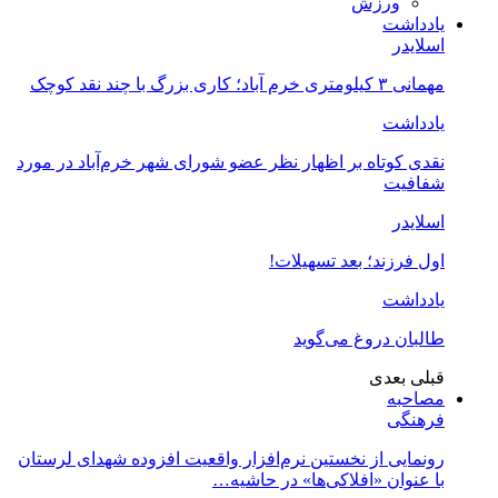
ورزش
یادداشت
اسلایدر
مهمانی ۳ کیلومتری خرم آباد؛ کاری بزرگ با چند نقد کوچک
یادداشت
نقدی کوتاه بر اظهار نظر عضو شورای شهر خرم‌آباد در مورد
شفافیت
اسلایدر
اول فرزند؛ بعد تسهیلات!
یادداشت
طالبان دروغ می‌گوید
قبلی
بعدی
مصاحبه
فرهنگی
رونمایی از نخستین نرم‌افزار واقعیت افزوده شهدای لرستان
با عنوان «افلاکی‌ها» در حاشیه…