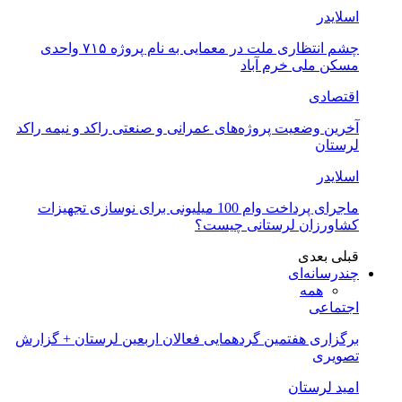
اسلایدر
چشم انتظاری ملت در معمایی به نام پروژه ۷۱۵ واحدی
مسکن ملی خرم آباد
اقتصادی
آخرین وضعیت پروژه‌های عمرانی و صنعتی راکد و نیمه راکد
لرستان
اسلایدر
ماجرای پرداخت وام 100 میلیونی برای نوسازی تجهیزات
کشاورزان لرستانی چیست؟
قبلی
بعدی
چندرسانه‌ای
همه
اجتماعی
برگزاری هفتمین گردهمایی فعالان اربعین لرستان + گزارش
تصویری
امید لرستان