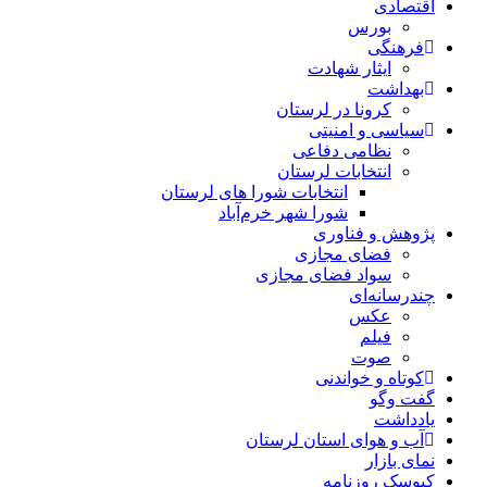
اقتصادی
بورس
فرهنگی
ایثار شهادت
بهداشت
کرونا در لرستان
سیاسی و امنیتی
نظامی دفاعی
انتخابات لرستان
انتخابات شورا های لرستان
شورا شهر خرم‌آباد
پژوهش و فناوری
فضای مجازی
سواد فضای مجازی
چندرسانه‌ای
عكس
فیلم
صوت
کوتاه و خواندنی
گفت وگو
یادداشت
آب و هوای استان لرستان
نمای بازار
کیوسک روزنامه