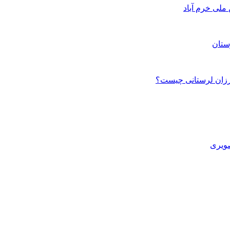
ستان
صویری