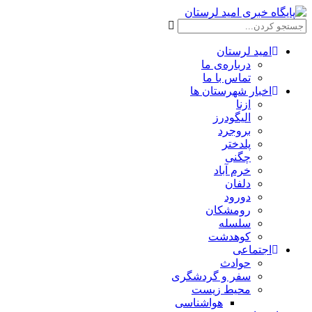
امید لرستان
درباره‌ی ما
تماس با ما
اخبار شهرستان ها
ازنا
الیگودرز
بروجرد
پلدختر
چگنی
خرم آباد
دلفان
دورود
رومشکان
سلسله
کوهدشت
اجتماعی
حوادث
سفر و گردشگری
محیط زیست
هواشناسی