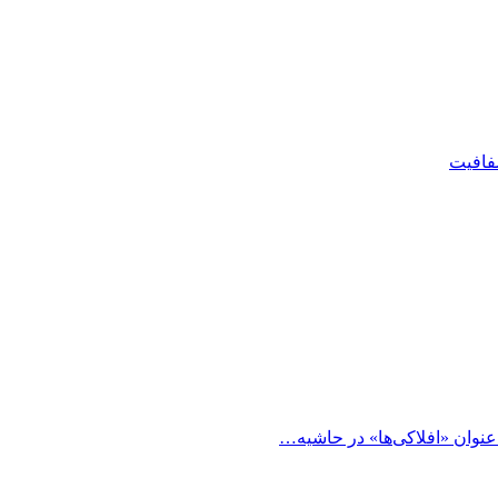
شفافیت
 عنوان «افلاکی‌ها» در حاشیه…