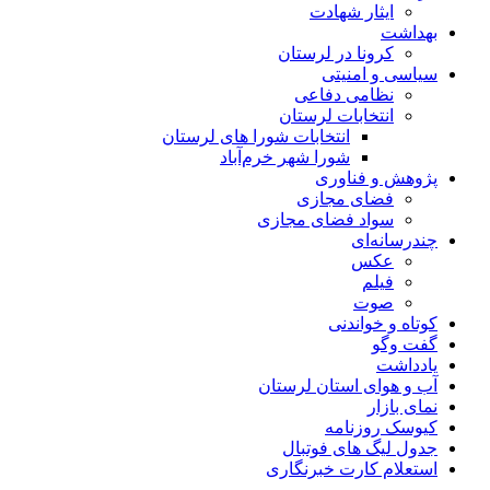
ایثار شهادت
بهداشت
کرونا در لرستان
سیاسی و امنیتی
نظامی دفاعی
انتخابات لرستان
انتخابات شورا های لرستان
شورا شهر خرم‌آباد
پژوهش و فناوری
فضای مجازی
سواد فضای مجازی
چندرسانه‌ای
عكس
فیلم
صوت
کوتاه و خواندنی
گفت وگو
یادداشت
آب و هوای استان لرستان
نمای بازار
کیوسک روزنامه
جدول لیگ های فوتبال
استعلام کارت خبرنگاری