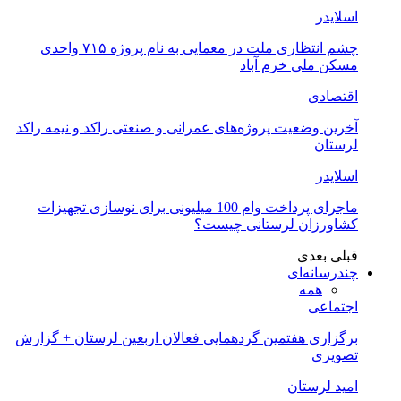
اسلایدر
چشم انتظاری ملت در معمایی به نام پروژه ۷۱۵ واحدی
مسکن ملی خرم آباد
اقتصادی
آخرین وضعیت پروژه‌های عمرانی و صنعتی راکد و نیمه راکد
لرستان
اسلایدر
ماجرای پرداخت وام 100 میلیونی برای نوسازی تجهیزات
کشاورزان لرستانی چیست؟
قبلی
بعدی
چندرسانه‌ای
همه
اجتماعی
برگزاری هفتمین گردهمایی فعالان اربعین لرستان + گزارش
تصویری
امید لرستان