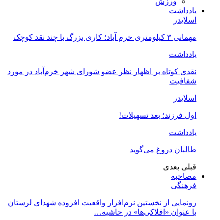
ورزش
یادداشت
اسلایدر
مهمانی ۳ کیلومتری خرم آباد؛ کاری بزرگ با چند نقد کوچک
یادداشت
نقدی کوتاه بر اظهار نظر عضو شورای شهر خرم‌آباد در مورد
شفافیت
اسلایدر
اول فرزند؛ بعد تسهیلات!
یادداشت
طالبان دروغ می‌گوید
قبلی
بعدی
مصاحبه
فرهنگی
رونمایی از نخستین نرم‌افزار واقعیت افزوده شهدای لرستان
با عنوان «افلاکی‌ها» در حاشیه…