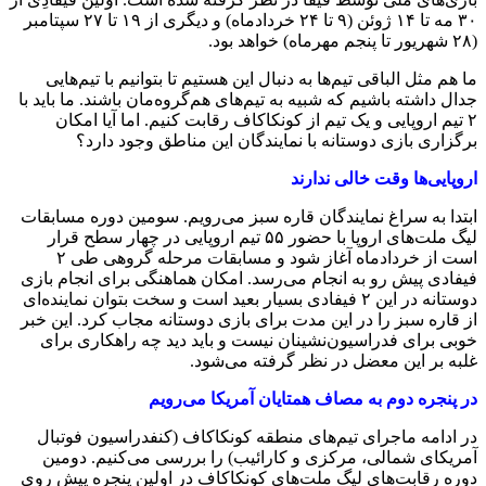
۳۰ مه تا ۱۴ ژوئن (۹ تا ۲۴ خردادماه) و دیگری از ۱۹ تا ۲۷ سپتامبر
(۲۸ شهریور تا پنجم مهرماه) خواهد بود.
ما هم مثل الباقی تیم‌ها به دنبال این هستیم تا بتوانیم با تیم‌هایی
جدال داشته باشیم که شبیه به تیم‌های هم‌گروه‌مان باشند. ما باید با
۲ تیم اروپایی و یک تیم از کونکاکاف رقابت کنیم. اما آیا امکان
برگزاری بازی دوستانه با نمایندگان این مناطق وجود دارد؟
اروپایی‌ها وقت خالی ندارند
ابتدا به سراغ نمایندگان قاره سبز می‌رویم. سومین دوره مسابقات
لیگ ملت‌های اروپا با حضور ۵۵ تیم اروپایی در چهار سطح قرار
است از خردادماه آغاز شود و مسابقات مرحله گروهی طی ۲
فیفادی پیش رو به انجام می‌رسد. امکان هماهنگی برای انجام بازی
دوستانه در این ۲ فیفادی بسیار بعید است و سخت بتوان نماینده‌ای
از قاره سبز را در این مدت برای بازی دوستانه مجاب کرد. این خبر
خوبی برای فدراسیون‌نشینان نیست و باید دید چه راهکاری برای
غلبه بر این معضل در نظر گرفته می‌شود.
در پنجره دوم به مصاف همتایان آمریکا می‌رویم
در ادامه ماجرای تیم‌های منطقه کونکاکاف (کنفدراسیون فوتبال
آمریکای شمالی، مرکزی و کارائیب) را بررسی می‌کنیم. دومین
دوره رقابت‌های لیگ ملت‌های کونکاکاف در اولین پنجره پیش روی