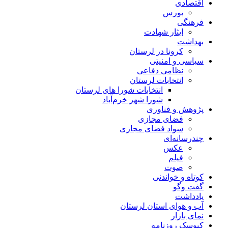
اقتصادی
بورس
فرهنگی
ایثار شهادت
بهداشت
کرونا در لرستان
سیاسی و امنیتی
نظامی دفاعی
انتخابات لرستان
انتخابات شورا های لرستان
شورا شهر خرم‌آباد
پژوهش و فناوری
فضای مجازی
سواد فضای مجازی
چندرسانه‌ای
عكس
فیلم
صوت
کوتاه و خواندنی
گفت وگو
یادداشت
آب و هوای استان لرستان
نمای بازار
کیوسک روزنامه