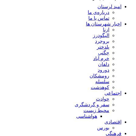
امید لرستان
درباره‌ی ما
تماس با ما
اخبار شهرستان ها
ازنا
الیگودرز
بروجرد
پلدختر
چگنی
خرم آباد
دلفان
دورود
رومشکان
سلسله
کوهدشت
اجتماعی
حوادث
سفر و گردشگری
محیط زیست
هواشناسی
اقتصادی
بورس
فرهنگی