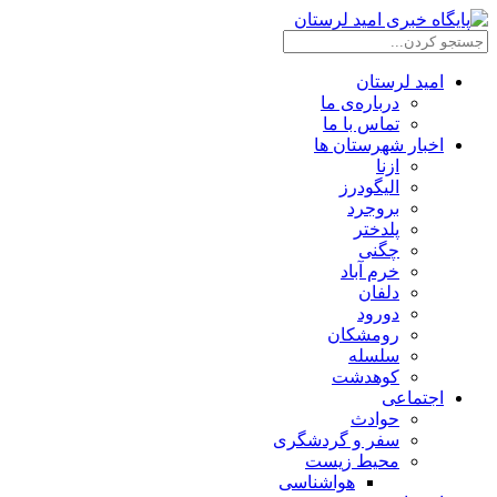
امید لرستان
درباره‌ی ما
تماس با ما
اخبار شهرستان ها
ازنا
الیگودرز
بروجرد
پلدختر
چگنی
خرم آباد
دلفان
دورود
رومشکان
سلسله
کوهدشت
اجتماعی
حوادث
سفر و گردشگری
محیط زیست
هواشناسی