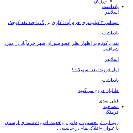
ورزش
یادداشت
اسلایدر
مهمانی ۳ کیلومتری خرم آباد؛ کاری بزرگ با چند نقد کوچک
یادداشت
نقدی کوتاه بر اظهار نظر عضو شورای شهر خرم‌آباد در مورد
شفافیت
اسلایدر
اول فرزند؛ بعد تسهیلات!
یادداشت
طالبان دروغ می‌گوید
قبلی
بعدی
مصاحبه
فرهنگی
رونمایی از نخستین نرم‌افزار واقعیت افزوده شهدای لرستان
با عنوان «افلاکی‌ها» در حاشیه…