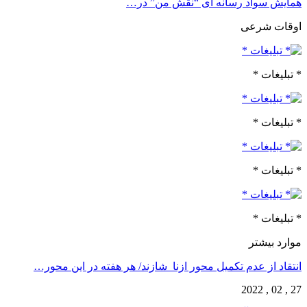
همایش سواد رسانه ای “نقش من” در…
اوقات شرعی
* تبلیغات *
* تبلیغات *
* تبلیغات *
* تبلیغات *
موارد بیشتر
انتقاد از عدم تکمیل محور ازنا_شازند/ هر هفته در این محور…
27 , 02 , 2022