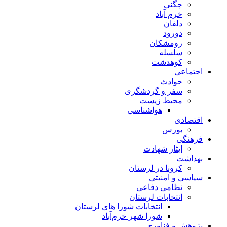
چگنی
خرم آباد
دلفان
دورود
رومشکان
سلسله
کوهدشت
اجتماعی
حوادث
سفر و گردشگری
محیط زیست
هواشناسی
اقتصادی
بورس
فرهنگی
ایثار شهادت
بهداشت
کرونا در لرستان
سیاسی و امنیتی
نظامی دفاعی
انتخابات لرستان
انتخابات شورا های لرستان
شورا شهر خرم‌آباد
پژوهش و فناوری