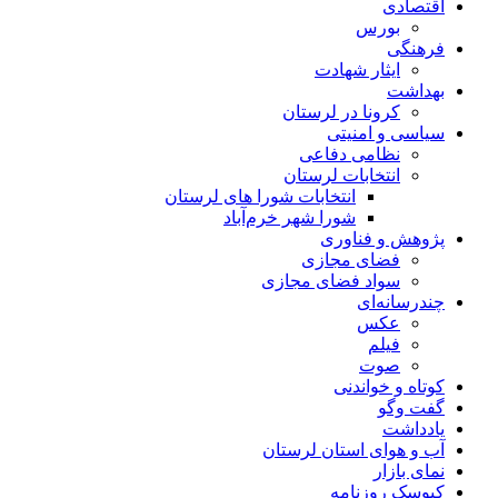
اقتصادی
بورس
فرهنگی
ایثار شهادت
بهداشت
کرونا در لرستان
سیاسی و امنیتی
نظامی دفاعی
انتخابات لرستان
انتخابات شورا های لرستان
شورا شهر خرم‌آباد
پژوهش و فناوری
فضای مجازی
سواد فضای مجازی
چندرسانه‌ای
عكس
فیلم
صوت
کوتاه و خواندنی
گفت وگو
یادداشت
آب و هوای استان لرستان
نمای بازار
کیوسک روزنامه