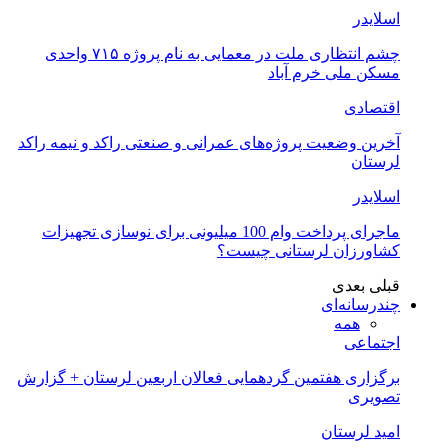
اسلایدر
چشم انتظاری ملت در معمایی به نام پروژه ۷۱۵ واحدی
مسکن ملی خرم آباد
اقتصادی
آخرین وضعیت پروژه‌های عمرانی و صنعتی راکد و نیمه راکد
لرستان
اسلایدر
ماجرای پرداخت وام 100 میلیونی برای نوسازی تجهیزات
کشاورزان لرستانی چیست؟
قبلی
بعدی
چندرسانه‌ای
همه
اجتماعی
برگزاری هفتمین گردهمایی فعالان اربعین لرستان + گزارش
تصویری
امید لرستان