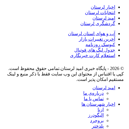
اخبار لرستان
انتخابات لرستان
امید لرستان
گردشگری لرستان
آب و هوای استان لرستان
آخرین تغییرات بازار
کیوسک روزنامه
جدول لیگ های فوتبال
استعلام کارت خبرنگاری
© 2026 - پایگاه خبری اميد لرستان.تمامی حقوق محفوظ است.
کپی یا اقتباس از محتوای این وب سایت فقط با ذکر منبع و لینک
مستقیم امکان پذیر است.
امید لرستان
درباره‌ی ما
تماس با ما
اخبار شهرستان ها
ازنا
الیگودرز
بروجرد
پلدختر