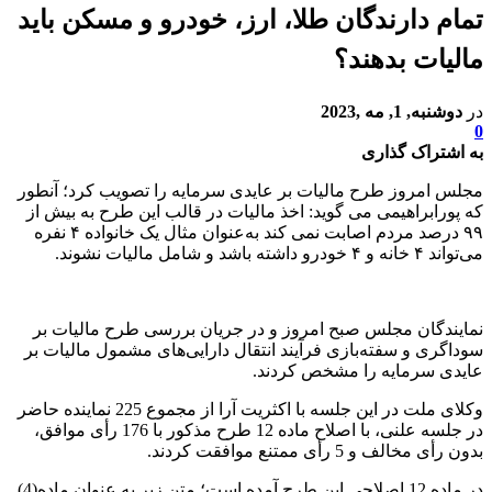
تمام دارندگان طلا، ارز، خودرو و مسکن باید
مالیات بدهند؟
در
دوشنبه, 1, مه ,2023
0
به اشتراک گذاری
مجلس امروز طرح مالیات بر عایدی سرمایه را تصویب کرد؛ آنطور
که پورابراهیمی می گوید: اخذ مالیات در قالب این طرح به بیش از
۹۹ درصد مردم اصابت نمی کند به‌عنوان مثال یک خانواده ۴ نفره
می‌تواند ۴ خانه و ۴ خودرو داشته باشد و شامل مالیات نشوند.
نمایندگان مجلس صبح امروز و در جریان بررسی طرح مالیات بر
سوداگری و سفته‌بازی فرآیند انتقال دارایی‌های مشمول مالیات بر
عایدی سرمایه را مشخص کردند.
وکلای ملت در این جلسه با اکثریت آرا از مجموع 225 نماینده حاضر
در جلسه علنی، با اصلاح ماده 12 طرح مذکور با 176 رأی موافق،
بدون رأی مخالف و 5 رأی ممتنع موافقت کردند.
در ماده 12 اصلاحی این طرح آمده است؛ متن زیر به عنوان ماده(4)