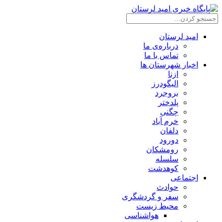
امید لرستان
درباره‌ی ما
تماس با ما
اخبار شهرستان ها
ازنا
الیگودرز
بروجرد
پلدختر
چگنی
خرم آباد
دلفان
دورود
رومشکان
سلسله
کوهدشت
اجتماعی
حوادث
سفر و گردشگری
محیط زیست
هواشناسی