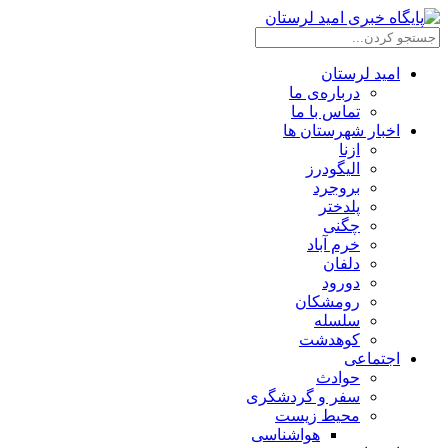
امید لرستان
درباره‌ی ما
تماس با ما
اخبار شهرستان ها
ازنا
الیگودرز
بروجرد
پلدختر
چگنی
خرم آباد
دلفان
دورود
رومشکان
سلسله
کوهدشت
اجتماعی
حوادث
سفر و گردشگری
محیط زیست
هواشناسی