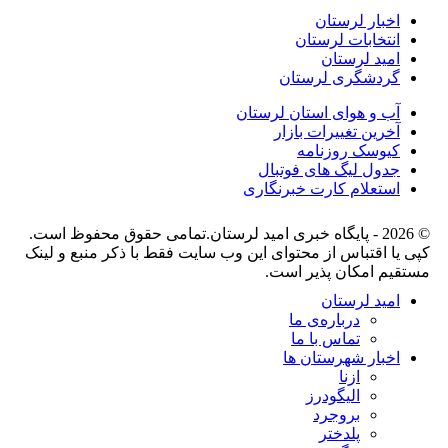
اخبار لرستان
انتخابات لرستان
امید لرستان
گردشگری لرستان
آب و هوای استان لرستان
آخرین تغییرات بازار
کیوسک روزنامه
جدول لیگ های فوتبال
استعلام کارت خبرنگاری
© 2026 - پایگاه خبری اميد لرستان.تمامی حقوق محفوظ است.
کپی یا اقتباس از محتوای این وب سایت فقط با ذکر منبع و لینک
مستقیم امکان پذیر است.
امید لرستان
درباره‌ی ما
تماس با ما
اخبار شهرستان ها
ازنا
الیگودرز
بروجرد
پلدختر