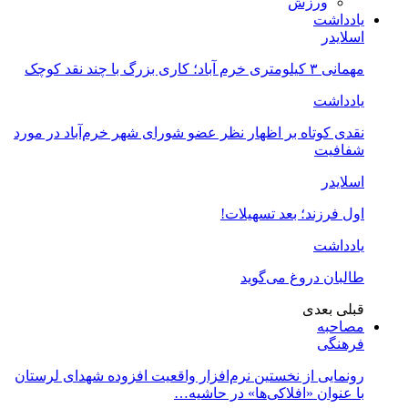
ورزش
یادداشت
اسلایدر
مهمانی ۳ کیلومتری خرم آباد؛ کاری بزرگ با چند نقد کوچک
یادداشت
نقدی کوتاه بر اظهار نظر عضو شورای شهر خرم‌آباد در مورد
شفافیت
اسلایدر
اول فرزند؛ بعد تسهیلات!
یادداشت
طالبان دروغ می‌گوید
قبلی
بعدی
مصاحبه
فرهنگی
رونمایی از نخستین نرم‌افزار واقعیت افزوده شهدای لرستان
با عنوان «افلاکی‌ها» در حاشیه…