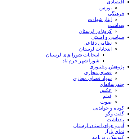
اقتصادی
بورس
فرهنگی
ایثار شهادت
بهداشت
کرونا در لرستان
سیاسی و امنیتی
نظامی دفاعی
انتخابات لرستان
انتخابات شورا های لرستان
شورا شهر خرم‌آباد
پژوهش و فناوری
فضای مجازی
سواد فضای مجازی
چندرسانه‌ای
عكس
فیلم
صوت
کوتاه و خواندنی
گفت وگو
یادداشت
آب و هوای استان لرستان
نمای بازار
کیوسک روزنامه