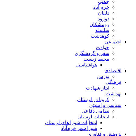
چگنی
خرم آباد
دلفان
دورود
رومشکان
سلسله
کوهدشت
اجتماعی
حوادث
سفر و گردشگری
محیط زیست
هواشناسی
اقتصادی
بورس
فرهنگی
ایثار شهادت
بهداشت
کرونا در لرستان
سیاسی و امنیتی
نظامی دفاعی
انتخابات لرستان
انتخابات شورا های لرستان
شورا شهر خرم‌آباد
پژوهش و فناوری