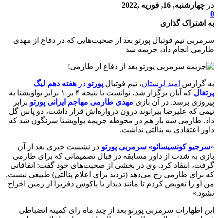
در
چهارشنبه, 16, فوریه ,2022
0
به اشتراک گذاری
سرمربی تیم فوتبال پورتو بعد از صحبت‌هایی که در دفاع از مهدی
طارمی انجام داد، جریمه شد
به گزارش
امید لرستان
، تیم فوتبال
پورتو
در
هفته دهم لیگ
پرتغال
که آبان برگزار شد، توانست با نتیجه ۴ بر ۱ برابر بواویشتا به
پیروزی برسد. در آن بازی
مهدی طارمی مهاجم ایرانی پورتو
برابر
تیمی که علیرضا بیرانوند درون دروازه‌اش قرار داشت، دو پاس گل
داد. طارمی سه بار هم در محوطه جریمه بواویشتا سرنگون شد که
داور اعتقادی به پنالتی نداشت.
«
سرجیو کونسیسائو» سرمربی پورتو
در نشست خبری بعد از آن
بازی به شدت از داور مسابقه در قبال تصمیماتی که برای طارمی
گرفت، انتقاد کرد. وی در بخشی از صحبت‌های خود گفت: اتفاقاتی
که برای طارمی رخ می‌دهد (تردید برای اعلام پنالتی) طبیعی نیست.
من او را تعویض کردم تا مانند دیدار با پاکوس دفریرا از زمین اخراج
نشود.»
این اظهارات سرمربی پورتو بعد از چند ماه رای کمیته انضباطی