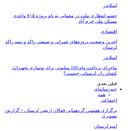
اسلایدر
چشم انتظاری ملت در معمایی به نام پروژه ۷۱۵ واحدی
مسکن ملی خرم آباد
اقتصادی
آخرین وضعیت پروژه‌های عمرانی و صنعتی راکد و نیمه راکد
لرستان
اسلایدر
ماجرای پرداخت وام 100 میلیونی برای نوسازی تجهیزات
کشاورزان لرستانی چیست؟
قبلی
بعدی
چندرسانه‌ای
همه
اجتماعی
برگزاری هفتمین گردهمایی فعالان اربعین لرستان + گزارش
تصویری
امید لرستان