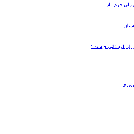
ستان
صویری