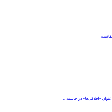
شفافیت
 عنوان «افلاکی‌ها» در حاشیه…