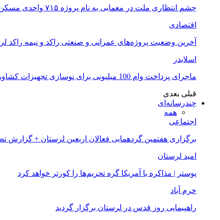
چشم انتظاری ملت در معمایی به نام پروژه ۷۱۵ واحدی مسکن ملی خرم آباد
اقتصادی
آخرین وضعیت پروژه‌های عمرانی و صنعتی راکد و نیمه راکد لر
اسلایدر
ماجرای پرداخت وام 100 میلیونی برای نوسازی تجهیزات کشاورزان لرستانی چیست؟
قبلی
بعدی
چندرسانه‌ای
همه
اجتماعی
برگزاری هفتمین گردهمایی فعالان اربعین لرستان + گزارش ت
امید لرستان
پوستر | مذاکره با آمریکا گره تحریم‌ها را کورتر خواهد کرد
خرم آباد
راهپیمایی روز قدس در لرستان برگزار گردید