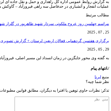
به گزارش روابط عمومی اداره کل راهداری و حمل و نقل جاده ای لرست
عملیات انفجار و آتشباری در حدفاصل سه راهی فیروزآباد – گاوکش م
مطالب مرتبط
مراسم چهلمین روز عروج ملکوتی سردار شهید طاهرپور در گلزار ش
25 , 07 , 2025
برگزاری هفتمین گردهمایی فعالان اربعین لرستان + گزارش تصویری
29 , 05 , 2025
به گفته وی محور جایگزین در زمان انسداد این مسیر اصلی، فیروزآب
/.انتهای پیام
منبع
ایرنا
نظر شما چیه؟
تذكر: نظرات حاوی توهين يا افترا به ديگران، مطابق قوانين مطبوعا