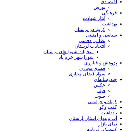
اقتصادی
بورس
فرهنگی
ایثار شهادت
بهداشت
کرونا در لرستان
سیاسی و امنیتی
نظامی دفاعی
انتخابات لرستان
انتخابات شورا های لرستان
شورا شهر خرم‌آباد
پژوهش و فناوری
فضای مجازی
سواد فضای مجازی
چندرسانه‌ای
عكس
فیلم
صوت
کوتاه و خواندنی
گفت وگو
یادداشت
آب و هوای استان لرستان
نمای بازار
کیوسک روزنامه