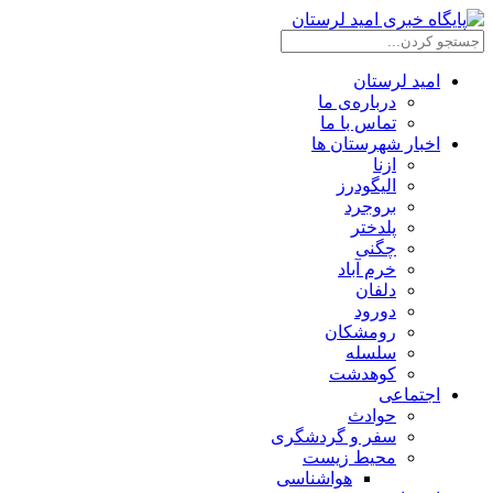
امید لرستان
درباره‌ی ما
تماس با ما
اخبار شهرستان ها
ازنا
الیگودرز
بروجرد
پلدختر
چگنی
خرم آباد
دلفان
دورود
رومشکان
سلسله
کوهدشت
اجتماعی
حوادث
سفر و گردشگری
محیط زیست
هواشناسی