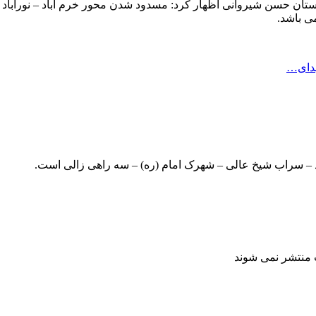
ان حسن شیروانی اظهار کرد: مسدود شدن محور خرم آباد – نورآباد بر
ی باشد.
هدای…
اد – سراب شیخ عالی – شهرک امام (ره) – سه راهی زالی است.
ت منتشر نمی شوند