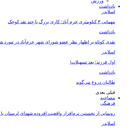
ورزش
یادداشت
اسلایدر
مهمانی ۳ کیلومتری خرم آباد؛ کاری بزرگ با چند نقد کوچک
یادداشت
نقدی کوتاه بر اظهار نظر عضو شورای شهر خرم‌آباد در مورد 
اسلایدر
اول فرزند؛ بعد تسهیلات!
یادداشت
طالبان دروغ می‌گوید
قبلی
بعدی
مصاحبه
فرهنگی
رونمایی از نخستین نرم‌افزار واقعیت افزوده شهدای لرستان با
اسلایدر