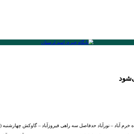
‌شود
دفاصل سه راهی فیروزآباد – گاوکش چهارشنبه (۲۹ تیرماه) از ساعت ۱۴ تا ۱۸ بسته می‌شود.