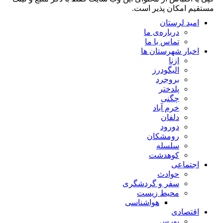
مستقیم امکان پذیر است.
امید لرستان
درباره‌ی ما
تماس با ما
اخبار شهرستان ها
ازنا
الیگودرز
بروجرد
پلدختر
چگنی
خرم آباد
دلفان
دورود
رومشکان
سلسله
کوهدشت
اجتماعی
حوادث
سفر و گردشگری
محیط زیست
هواشناسی
اقتصادی
بورس