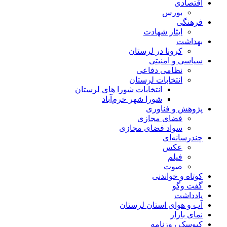
اقتصادی
بورس
فرهنگی
ایثار شهادت
بهداشت
کرونا در لرستان
سیاسی و امنیتی
نظامی دفاعی
انتخابات لرستان
انتخابات شورا های لرستان
شورا شهر خرم‌آباد
پژوهش و فناوری
فضای مجازی
سواد فضای مجازی
چندرسانه‌ای
عكس
فیلم
صوت
کوتاه و خواندنی
گفت وگو
یادداشت
آب و هوای استان لرستان
نمای بازار
کیوسک روزنامه