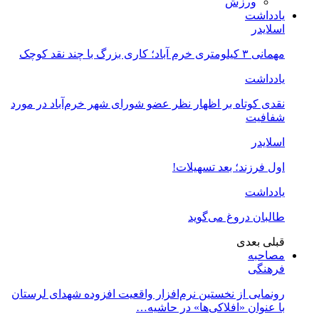
ورزش
یادداشت
اسلایدر
مهمانی ۳ کیلومتری خرم آباد؛ کاری بزرگ با چند نقد کوچک
یادداشت
نقدی کوتاه بر اظهار نظر عضو شورای شهر خرم‌آباد در مورد
شفافیت
اسلایدر
اول فرزند؛ بعد تسهیلات!
یادداشت
طالبان دروغ می‌گوید
قبلی
بعدی
مصاحبه
فرهنگی
رونمایی از نخستین نرم‌افزار واقعیت افزوده شهدای لرستان
با عنوان «افلاکی‌ها» در حاشیه…