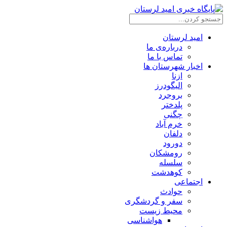
امید لرستان
درباره‌ی ما
تماس با ما
اخبار شهرستان ها
ازنا
الیگودرز
بروجرد
پلدختر
چگنی
خرم آباد
دلفان
دورود
رومشکان
سلسله
کوهدشت
اجتماعی
حوادث
سفر و گردشگری
محیط زیست
هواشناسی