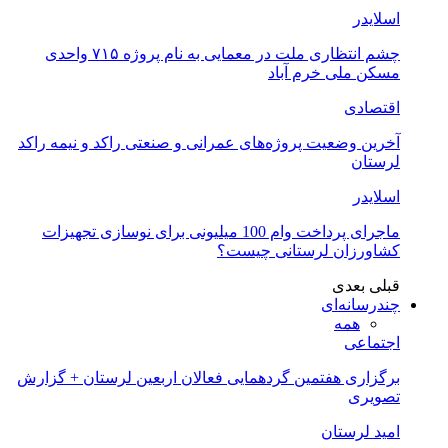
اسلایدر
چشم انتظاری ملت در معمایی به نام پروژه ۷۱۵ واحدی
مسکن ملی خرم آباد
اقتصادی
آخرین وضعیت پروژه‌های عمرانی و صنعتی راکد و نیمه راکد
لرستان
اسلایدر
ماجرای پرداخت وام 100 میلیونی برای نوسازی تجهیزات
کشاورزان لرستانی چیست؟
قبلی
بعدی
چندرسانه‌ای
همه
اجتماعی
برگزاری هفتمین گردهمایی فعالان اربعین لرستان + گزارش
تصویری
امید لرستان