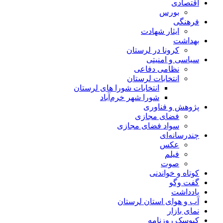
اقتصادی
بورس
فرهنگی
ایثار شهادت
بهداشت
کرونا در لرستان
سیاسی و امنیتی
نظامی دفاعی
انتخابات لرستان
انتخابات شورا های لرستان
شورا شهر خرم‌آباد
پژوهش و فناوری
فضای مجازی
سواد فضای مجازی
چندرسانه‌ای
عكس
فیلم
صوت
کوتاه و خواندنی
گفت وگو
یادداشت
آب و هوای استان لرستان
نمای بازار
کیوسک روزنامه