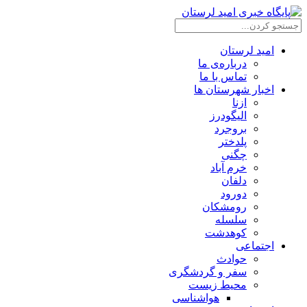
امید لرستان
درباره‌ی ما
تماس با ما
اخبار شهرستان ها
ازنا
الیگودرز
بروجرد
پلدختر
چگنی
خرم آباد
دلفان
دورود
رومشکان
سلسله
کوهدشت
اجتماعی
حوادث
سفر و گردشگری
محیط زیست
هواشناسی