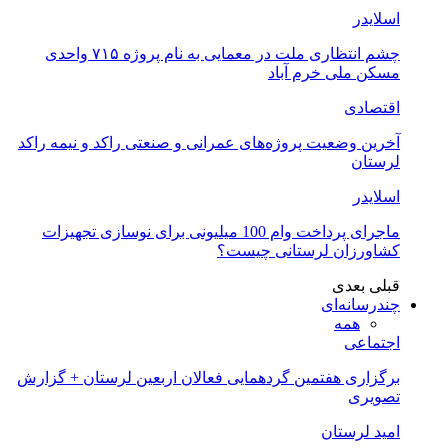
اسلایدر
چشم انتظاری ملت در معمایی به نام پروژه ۷۱۵ واحدی
مسکن ملی خرم آباد
اقتصادی
آخرین وضعیت پروژه‌های عمرانی و صنعتی راکد و نیمه راکد
لرستان
اسلایدر
ماجرای پرداخت وام 100 میلیونی برای نوسازی تجهیزات
کشاورزان لرستانی چیست؟
قبلی
بعدی
چندرسانه‌ای
همه
اجتماعی
برگزاری هفتمین گردهمایی فعالان اربعین لرستان + گزارش
تصویری
امید لرستان