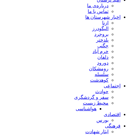
درباره‌ی ما
تماس با ما
اخبار شهرستان ها
ازنا
الیگودرز
بروجرد
پلدختر
چگنی
خرم آباد
دلفان
دورود
رومشکان
سلسله
کوهدشت
اجتماعی
حوادث
سفر و گردشگری
محیط زیست
هواشناسی
اقتصادی
بورس
فرهنگی
ایثار شهادت