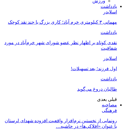
ورزش
یادداشت
اسلایدر
مهمانی ۳ کیلومتری خرم آباد؛ کاری بزرگ با چند نقد کوچک
یادداشت
نقدی کوتاه بر اظهار نظر عضو شورای شهر خرم‌آباد در مورد
شفافیت
اسلایدر
اول فرزند؛ بعد تسهیلات!
یادداشت
طالبان دروغ می‌گوید
قبلی
بعدی
مصاحبه
فرهنگی
رونمایی از نخستین نرم‌افزار واقعیت افزوده شهدای لرستان
با عنوان «افلاکی‌ها» در حاشیه…