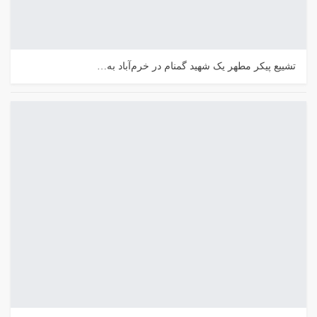
تشییع پیکر مطهر یک شهید گمنام در خرم‌آباد به…