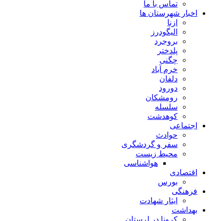
تماس با ما
اخبار شهرستان ها
ازنا
الیگودرز
بروجرد
پلدختر
چگنی
خرم آباد
دلفان
دورود
رومشکان
سلسله
کوهدشت
اجتماعی
حوادث
سفر و گردشگری
محیط زیست
هواشناسی
اقتصادی
بورس
فرهنگی
ایثار شهادت
بهداشت
کرونا در لرستان