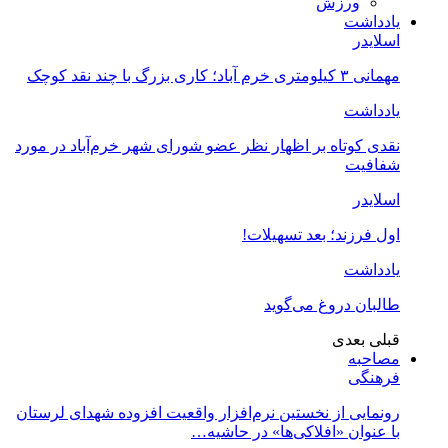
ورزش
یادداشت
اسلایدر
مهمانی ۳ کیلومتری خرم آباد؛ کاری بزرگ با چند نقد کوچک
یادداشت
نقدی کوتاه بر اظهار نظر عضو شورای شهر خرم‌آباد در مورد
شفافیت
اسلایدر
اول فرزند؛ بعد تسهیلات!
یادداشت
طالبان دروغ می‌گوید
قبلی
بعدی
مصاحبه
فرهنگی
رونمایی از نخستین نرم‌افزار واقعیت افزوده شهدای لرستان
با عنوان «افلاکی‌ها» در حاشیه…