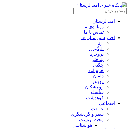
امید لرستان
درباره‌ی ما
تماس با ما
اخبار شهرستان ها
ازنا
الیگودرز
بروجرد
پلدختر
چگنی
خرم آباد
دلفان
دورود
رومشکان
سلسله
کوهدشت
اجتماعی
حوادث
سفر و گردشگری
محیط زیست
هواشناسی