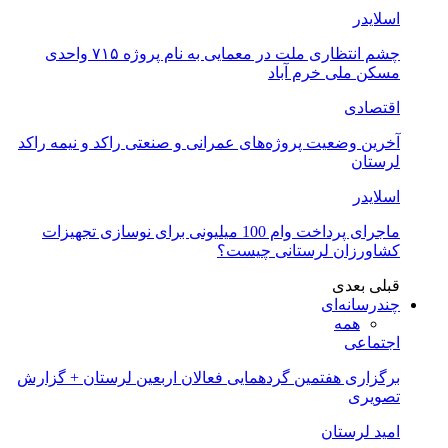
اسلایدر
چشم انتظاری ملت در معمایی به نام پروژه ۷۱۵ واحدی
مسکن ملی خرم آباد
اقتصادی
آخرین وضعیت پروژه‌های عمرانی و صنعتی راکد و نیمه راکد
لرستان
اسلایدر
ماجرای پرداخت وام 100 میلیونی برای نوسازی تجهیزات
کشاورزان لرستانی چیست؟
قبلی
بعدی
چندرسانه‌ای
همه
اجتماعی
برگزاری هفتمین گردهمایی فعالان اربعین لرستان + گزارش
تصویری
امید لرستان