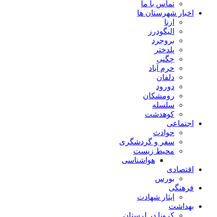
تماس با ما
اخبار شهرستان ها
ازنا
الیگودرز
بروجرد
پلدختر
چگنی
خرم آباد
دلفان
دورود
رومشکان
سلسله
کوهدشت
اجتماعی
حوادث
سفر و گردشگری
محیط زیست
هواشناسی
اقتصادی
بورس
فرهنگی
ایثار شهادت
بهداشت
کرونا در لرستان