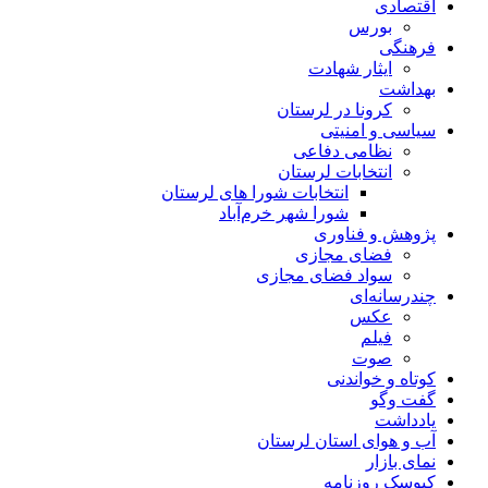
اقتصادی
بورس
فرهنگی
ایثار شهادت
بهداشت
کرونا در لرستان
سیاسی و امنیتی
نظامی دفاعی
انتخابات لرستان
انتخابات شورا های لرستان
شورا شهر خرم‌آباد
پژوهش و فناوری
فضای مجازی
سواد فضای مجازی
چندرسانه‌ای
عكس
فیلم
صوت
کوتاه و خواندنی
گفت وگو
یادداشت
آب و هوای استان لرستان
نمای بازار
کیوسک روزنامه