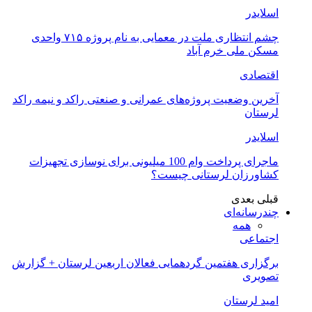
اسلایدر
چشم انتظاری ملت در معمایی به نام پروژه ۷۱۵ واحدی
مسکن ملی خرم آباد
اقتصادی
آخرین وضعیت پروژه‌های عمرانی و صنعتی راکد و نیمه راکد
لرستان
اسلایدر
ماجرای پرداخت وام 100 میلیونی برای نوسازی تجهیزات
کشاورزان لرستانی چیست؟
قبلی
بعدی
چندرسانه‌ای
همه
اجتماعی
برگزاری هفتمین گردهمایی فعالان اربعین لرستان + گزارش
تصویری
امید لرستان