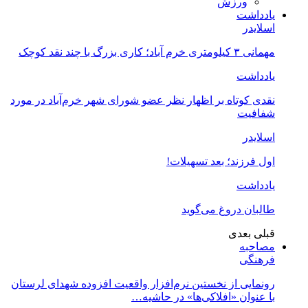
ورزش
یادداشت
اسلایدر
مهمانی ۳ کیلومتری خرم آباد؛ کاری بزرگ با چند نقد کوچک
یادداشت
نقدی کوتاه بر اظهار نظر عضو شورای شهر خرم‌آباد در مورد
شفافیت
اسلایدر
اول فرزند؛ بعد تسهیلات!
یادداشت
طالبان دروغ می‌گوید
قبلی
بعدی
مصاحبه
فرهنگی
رونمایی از نخستین نرم‌افزار واقعیت افزوده شهدای لرستان
با عنوان «افلاکی‌ها» در حاشیه…