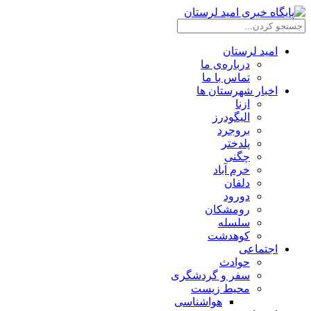
امید لرستان
درباره‌ی ما
تماس با ما
اخبار شهرستان ها
ازنا
الیگودرز
بروجرد
پلدختر
چگنی
خرم آباد
دلفان
دورود
رومشکان
سلسله
کوهدشت
اجتماعی
حوادث
سفر و گردشگری
محیط زیست
هواشناسی