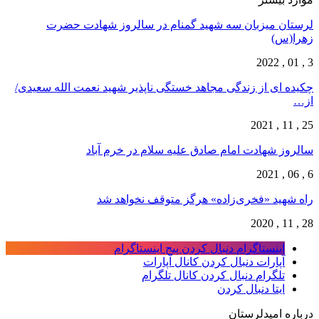
لرستان میزبان سه شهید گمنام در سالروز شهادت حضرت
زهرا(س)
3 , 01 , 2022
چکیده ای از زندگی مجاهد خستگی ناپذیر شهید نعمت الله سعیدی/
از…
25 , 11 , 2021
سالروز شهادت امام صادق علیه سلام در خرم آباد
6 , 06 , 2021
راه شهید «فخری‌زاده» هرگز متوقف نخواهد شد
28 , 11 , 2020
اینستاگرام
دنبال کردن پیج اینستاگرام
آپارات
دنبال کردن کانال آپارات
تلگرام
دنبال کردن کانال تلگرام
ایتا
دنبال کردن
درباره امیدلرستان