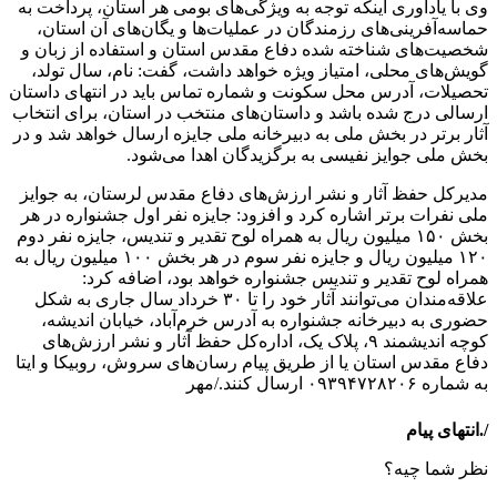
وی با یادآوری اینکه توجه به ویژگی‌های بومی هر استان، پرداخت به
حماسه‌آفرینی‌های رزمندگان در عملیات‌ها و یگان‌های آن استان،
شخصیت‌های شناخته شده دفاع مقدس استان و استفاده از زبان و
گویش‌های محلی، امتیاز ویژه خواهد داشت، گفت: نام، سال تولد،
تحصیلات، آدرس محل سکونت و شماره تماس باید در انتهای داستان
ارسالی درج شده باشد و داستان‌های منتخب در استان، برای انتخاب
آثار برتر در بخش ملی به دبیرخانه ملی جایزه ارسال خواهد شد و در
بخش ملی جوایز نفیسی به برگزیدگان اهدا می‌شود.
مدیرکل حفظ آثار و نشر ارزش‌های دفاع مقدس لرستان، به جوایز
ملی نفرات برتر اشاره کرد و افزود: جایزه نفر اول جشنواره در هر
بخش ۱۵۰ میلیون ریال به همراه لوح تقدیر و تندیس، جایزه نفر دوم
۱۲۰ میلیون ریال و جایزه نفر سوم در هر بخش ۱۰۰ میلیون ریال به
همراه لوح تقدیر و تندیس جشنواره خواهد بود، اضافه کرد:
علاقه‌مندان می‌توانند آثار خود را تا ۳۰ خرداد سال جاری به شکل
حضوری به دبیرخانه جشنواره به آدرس خرم‌آباد، خیابان اندیشه،
کوچه اندیشمند ۹، پلاک یک، اداره‌کل حفظ آثار و نشر ارزش‌های
دفاع مقدس استان یا از طریق پیام رسان‌های سروش، روبیکا و ایتا
به شماره ۰۹۳۹۴۷۲۸۲۰۶ ارسال کنند./مهر
/.انتهای پیام
نظر شما چیه؟