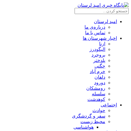
امید لرستان
درباره‌ی ما
تماس با ما
اخبار شهرستان ها
ازنا
الیگودرز
بروجرد
پلدختر
چگنی
خرم آباد
دلفان
دورود
رومشکان
سلسله
کوهدشت
اجتماعی
حوادث
سفر و گردشگری
محیط زیست
هواشناسی