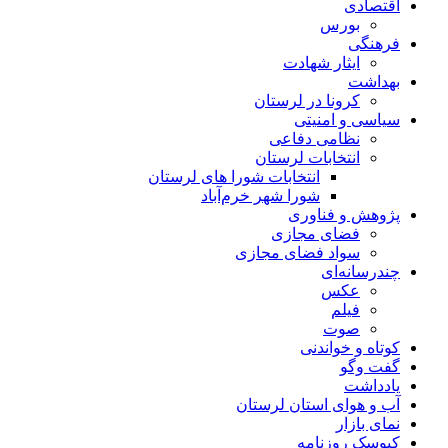
اقتصادی
بورس
فرهنگی
ایثار شهادت
بهداشت
کرونا در لرستان
سیاسی و امنیتی
نظامی دفاعی
انتخابات لرستان
انتخابات شورا های لرستان
شورا شهر خرم‌آباد
پژوهش و فناوری
فضای مجازی
سواد فضای مجازی
چندرسانه‌ای
عكس
فیلم
صوت
کوتاه و خواندنی
گفت وگو
یادداشت
آب و هوای استان لرستان
نمای بازار
کیوسک روزنامه