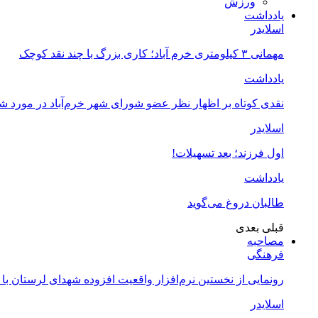
ورزش
یادداشت
اسلایدر
مهمانی ۳ کیلومتری خرم آباد؛ کاری بزرگ با چند نقد کوچک
یادداشت
نقدی کوتاه بر اظهار نظر عضو شورای شهر خرم‌آباد در مورد 
اسلایدر
اول فرزند؛ بعد تسهیلات!
یادداشت
طالبان دروغ می‌گوید
قبلی
بعدی
مصاحبه
فرهنگی
رونمایی از نخستین نرم‌افزار واقعیت افزوده شهدای لرستان با
اسلایدر