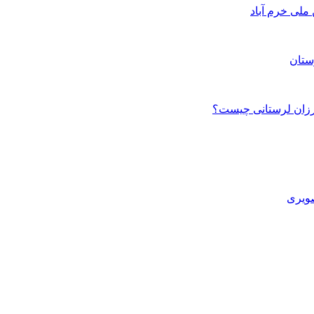
ستان
صویری