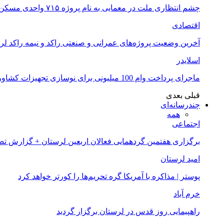
چشم انتظاری ملت در معمایی به نام پروژه ۷۱۵ واحدی مسکن ملی خرم آباد
اقتصادی
آخرین وضعیت پروژه‌های عمرانی و صنعتی راکد و نیمه راکد لر
اسلایدر
ماجرای پرداخت وام 100 میلیونی برای نوسازی تجهیزات کشاورزان لرستانی چیست؟
قبلی
بعدی
چندرسانه‌ای
همه
اجتماعی
برگزاری هفتمین گردهمایی فعالان اربعین لرستان + گزارش ت
امید لرستان
پوستر | مذاکره با آمریکا گره تحریم‌ها را کورتر خواهد کرد
خرم آباد
راهپیمایی روز قدس در لرستان برگزار گردید