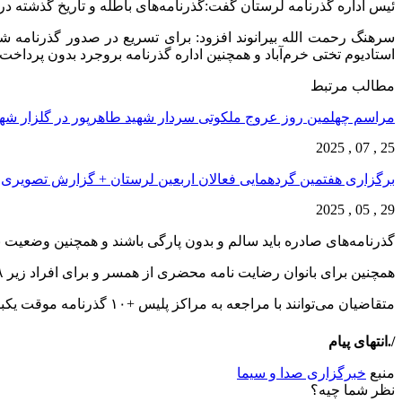
ئیس اداره گذرنامه لرستان گفت:گذرنامه‌های باطله و تاریخ گذشته در لرستان به صورت رایگان و طی ۴۸ 
استادیوم تختی خرم‌آباد و همچنین اداره گذرنامه بروجرد بدون پرداخت ه
مطالب مرتبط
مراسم چهلمین روز عروج ملکوتی سردار شهید طاهرپور در گلزار ش
25 , 07 , 2025
برگزاری هفتمین گردهمایی فعالان اربعین لرستان + گزارش تصویری
29 , 05 , 2025
گذرنامه‌های صادره باید سالم و بدون پارگی باشند و همچنین وضعیت ن
همچنین برای بانوان رضایت نامه محضری از همسر و برای افراد زیر ۱۸ سال رضایت نامه محضری از پدر ضروری است.
متقاضیان می‌توانند با مراجعه به مراکز پلیس +۱۰ گذرنامه موقت یکبار مصرف که ۴۸ ساعته صادر می‌شود را دریافت کنند.
/.انتهای پیام
منبع
خبرگزاری صدا و سیما
نظر شما چیه؟