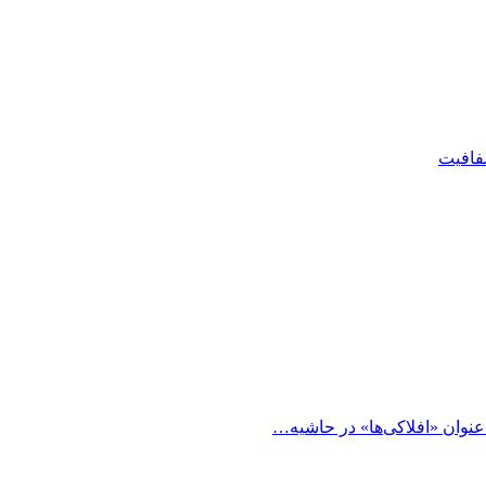
شفافیت
 عنوان «افلاکی‌ها» در حاشیه…