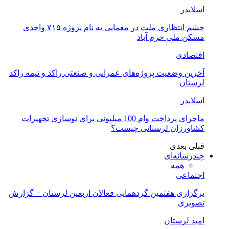
اسلایدر
چشم انتظاری ملت در معمایی به نام پروژه ۷۱۵ واحدی
مسکن ملی خرم آباد
اقتصادی
آخرین وضعیت پروژه‌های عمرانی و صنعتی راکد و نیمه راکد
لرستان
اسلایدر
ماجرای پرداخت وام 100 میلیونی برای نوسازی تجهیزات
کشاورزان لرستانی چیست؟
قبلی
بعدی
چندرسانه‌ای
همه
اجتماعی
برگزاری هفتمین گردهمایی فعالان اربعین لرستان + گزارش
تصویری
امید لرستان