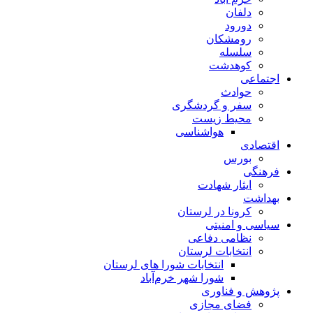
دلفان
دورود
رومشکان
سلسله
کوهدشت
اجتماعی
حوادث
سفر و گردشگری
محیط زیست
هواشناسی
اقتصادی
بورس
فرهنگی
ایثار شهادت
بهداشت
کرونا در لرستان
سیاسی و امنیتی
نظامی دفاعی
انتخابات لرستان
انتخابات شورا های لرستان
شورا شهر خرم‌آباد
پژوهش و فناوری
فضای مجازی