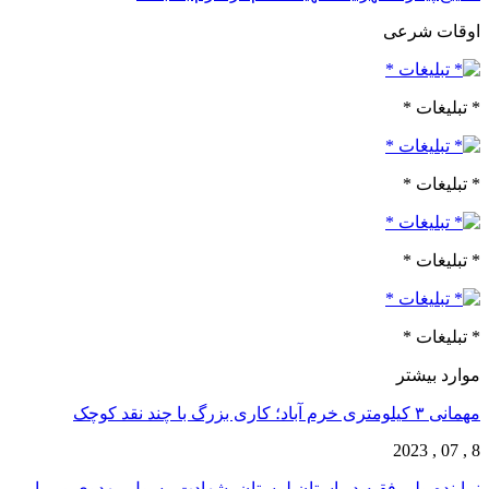
اوقات شرعی
* تبلیغات *
* تبلیغات *
* تبلیغات *
* تبلیغات *
موارد بیشتر
مهمانی ۳ کیلومتری خرم آباد؛ کاری بزرگ با چند نقد کوچک
8 , 07 , 2023
نماینده ولی فقیه در استان لرستان، شهادت رسول مهدوی‌پور را…