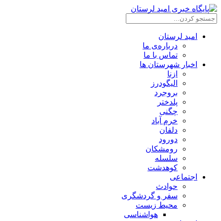
امید لرستان
درباره‌ی ما
تماس با ما
اخبار شهرستان ها
ازنا
الیگودرز
بروجرد
پلدختر
چگنی
خرم آباد
دلفان
دورود
رومشکان
سلسله
کوهدشت
اجتماعی
حوادث
سفر و گردشگری
محیط زیست
هواشناسی