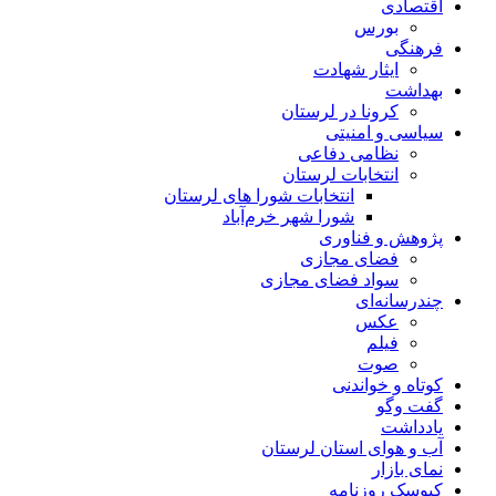
اقتصادی
بورس
فرهنگی
ایثار شهادت
بهداشت
کرونا در لرستان
سیاسی و امنیتی
نظامی دفاعی
انتخابات لرستان
انتخابات شورا های لرستان
شورا شهر خرم‌آباد
پژوهش و فناوری
فضای مجازی
سواد فضای مجازی
چندرسانه‌ای
عكس
فیلم
صوت
کوتاه و خواندنی
گفت وگو
یادداشت
آب و هوای استان لرستان
نمای بازار
کیوسک روزنامه