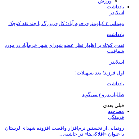
ورزش
یادداشت
اسلایدر
مهمانی ۳ کیلومتری خرم آباد؛ کاری بزرگ با چند نقد کوچک
یادداشت
نقدی کوتاه بر اظهار نظر عضو شورای شهر خرم‌آباد در مورد
شفافیت
اسلایدر
اول فرزند؛ بعد تسهیلات!
یادداشت
طالبان دروغ می‌گوید
قبلی
بعدی
مصاحبه
فرهنگی
رونمایی از نخستین نرم‌افزار واقعیت افزوده شهدای لرستان
با عنوان «افلاکی‌ها» در حاشیه…