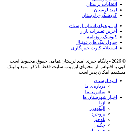
انتخابات لرستان
امید لرستان
گردشگری لرستان
آب و هوای استان لرستان
آخرین تغییرات بازار
کیوسک روزنامه
جدول لیگ های فوتبال
استعلام کارت خبرنگاری
© 2026 - پایگاه خبری اميد لرستان.تمامی حقوق محفوظ است.
کپی یا اقتباس از محتوای این وب سایت فقط با ذکر منبع و لینک
مستقیم امکان پذیر است.
امید لرستان
درباره‌ی ما
تماس با ما
اخبار شهرستان ها
ازنا
الیگودرز
بروجرد
پلدختر
چگنی
خرم آباد