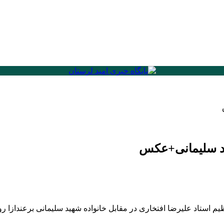
دازا رو بدجوری سوزنده.