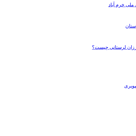
ستان
صویری