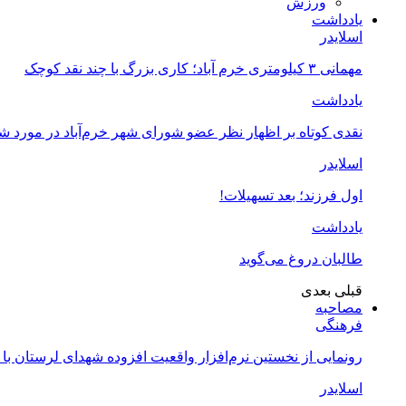
ورزش
یادداشت
اسلایدر
مهمانی ۳ کیلومتری خرم آباد؛ کاری بزرگ با چند نقد کوچک
یادداشت
نقدی کوتاه بر اظهار نظر عضو شورای شهر خرم‌آباد در مورد 
اسلایدر
اول فرزند؛ بعد تسهیلات!
یادداشت
طالبان دروغ می‌گوید
قبلی
بعدی
مصاحبه
فرهنگی
رونمایی از نخستین نرم‌افزار واقعیت افزوده شهدای لرستان با
اسلایدر