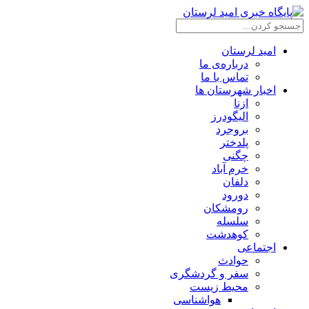
امید لرستان
درباره‌ی ما
تماس با ما
اخبار شهرستان ها
ازنا
الیگودرز
بروجرد
پلدختر
چگنی
خرم آباد
دلفان
دورود
رومشکان
سلسله
کوهدشت
اجتماعی
حوادث
سفر و گردشگری
محیط زیست
هواشناسی