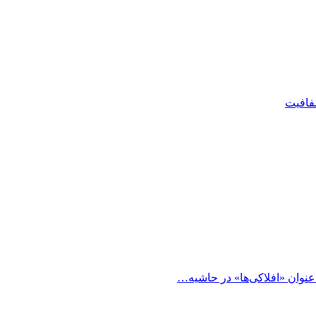
شفافیت
 عنوان «افلاکی‌ها» در حاشیه…