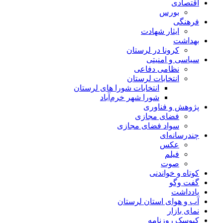
اقتصادی
بورس
فرهنگی
ایثار شهادت
بهداشت
کرونا در لرستان
سیاسی و امنیتی
نظامی دفاعی
انتخابات لرستان
انتخابات شورا های لرستان
شورا شهر خرم‌آباد
پژوهش و فناوری
فضای مجازی
سواد فضای مجازی
چندرسانه‌ای
عكس
فیلم
صوت
کوتاه و خواندنی
گفت وگو
یادداشت
آب و هوای استان لرستان
نمای بازار
کیوسک روزنامه