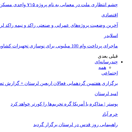
چشم انتظاری ملت در معمایی به نام پروژه ۷۱۵ واحدی مسکن ملی خرم آباد
اقتصادی
آخرین وضعیت پروژه‌های عمرانی و صنعتی راکد و نیمه راکد لر
اسلایدر
ماجرای پرداخت وام 100 میلیونی برای نوسازی تجهیزات کشاورزان لرستانی چیست؟
قبلی
بعدی
چندرسانه‌ای
همه
اجتماعی
برگزاری هفتمین گردهمایی فعالان اربعین لرستان + گزارش ت
امید لرستان
پوستر | مذاکره با آمریکا گره تحریم‌ها را کورتر خواهد کرد
خرم آباد
راهپیمایی روز قدس در لرستان برگزار گردید