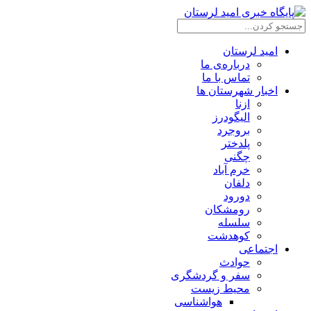
امید لرستان
درباره‌ی ما
تماس با ما
اخبار شهرستان ها
ازنا
الیگودرز
بروجرد
پلدختر
چگنی
خرم آباد
دلفان
دورود
رومشکان
سلسله
کوهدشت
اجتماعی
حوادث
سفر و گردشگری
محیط زیست
هواشناسی