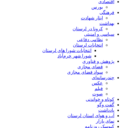
اقتصادی
بورس
فرهنگی
ایثار شهادت
بهداشت
کرونا در لرستان
سیاسی و امنیتی
نظامی دفاعی
انتخابات لرستان
انتخابات شورا های لرستان
شورا شهر خرم‌آباد
پژوهش و فناوری
فضای مجازی
سواد فضای مجازی
چندرسانه‌ای
عكس
فیلم
صوت
کوتاه و خواندنی
گفت وگو
یادداشت
آب و هوای استان لرستان
نمای بازار
کیوسک روزنامه