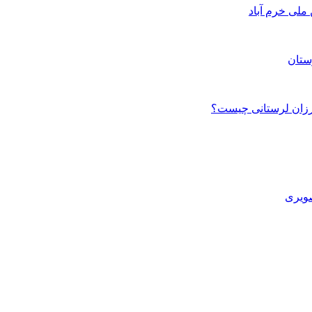
ستان
صویری