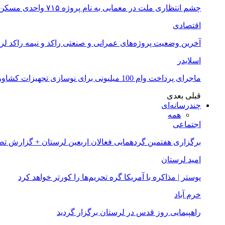
چشم انتظاری ملت در معمایی به نام پروژه ۷۱۵ واحدی مسکن ملی خرم آباد
اقتصادی
آخرین وضعیت پروژه‌های عمرانی و صنعتی راکد و نیمه راکد لر
اسلایدر
ماجرای پرداخت وام 100 میلیونی برای نوسازی تجهیزات کشاورزان لرستانی چیست؟
قبلی
بعدی
چندرسانه‌ای
همه
اجتماعی
برگزاری هفتمین گردهمایی فعالان اربعین لرستان + گزارش ت
امید لرستان
پوستر | مذاکره با آمریکا گره تحریم‌ها را کورتر خواهد کرد
خرم آباد
راهپیمایی روز قدس در لرستان برگزار گردید