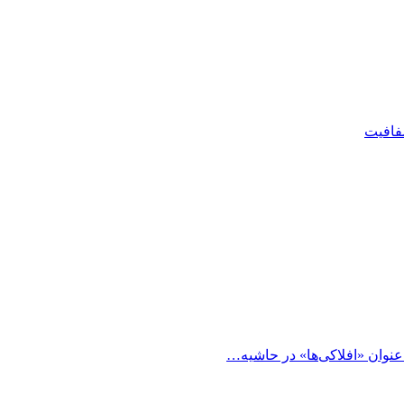
شفافیت
 عنوان «افلاکی‌ها» در حاشیه…