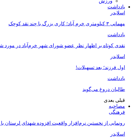
ورزش
یادداشت
اسلایدر
مهمانی ۳ کیلومتری خرم آباد؛ کاری بزرگ با چند نقد کوچک
یادداشت
نقدی کوتاه بر اظهار نظر عضو شورای شهر خرم‌آباد در مورد 
اسلایدر
اول فرزند؛ بعد تسهیلات!
یادداشت
طالبان دروغ می‌گوید
قبلی
بعدی
مصاحبه
فرهنگی
رونمایی از نخستین نرم‌افزار واقعیت افزوده شهدای لرستان با
اسلایدر