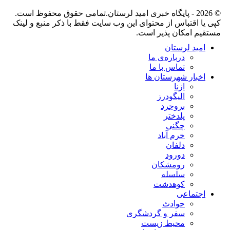
© 2026 - پایگاه خبری اميد لرستان.تمامی حقوق محفوظ است.
کپی یا اقتباس از محتوای این وب سایت فقط با ذکر منبع و لینک
مستقیم امکان پذیر است.
امید لرستان
درباره‌ی ما
تماس با ما
اخبار شهرستان ها
ازنا
الیگودرز
بروجرد
پلدختر
چگنی
خرم آباد
دلفان
دورود
رومشکان
سلسله
کوهدشت
اجتماعی
حوادث
سفر و گردشگری
محیط زیست