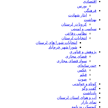
اقتصادی
بورس
فرهنگی
ایثار شهادت
بهداشت
کرونا در لرستان
سیاسی و امنیتی
نظامی دفاعی
انتخابات لرستان
انتخابات شورا های لرستان
شورا شهر خرم‌آباد
پژوهش و فناوری
فضای مجازی
سواد فضای مجازی
چندرسانه‌ای
عكس
فیلم
صوت
کوتاه و خواندنی
گفت وگو
یادداشت
آب و هوای استان لرستان
نمای بازار
کیوسک روزنامه