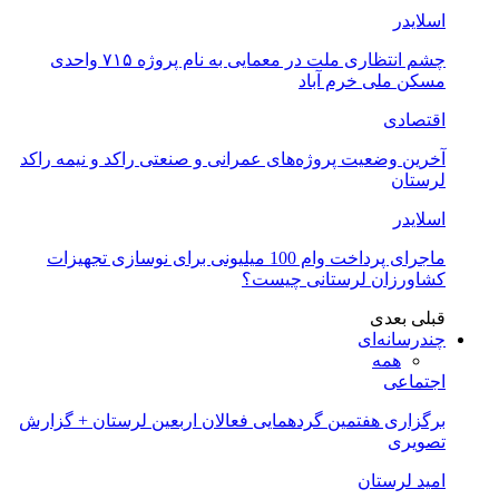
اسلایدر
چشم انتظاری ملت در معمایی به نام پروژه ۷۱۵ واحدی
مسکن ملی خرم آباد
اقتصادی
آخرین وضعیت پروژه‌های عمرانی و صنعتی راکد و نیمه راکد
لرستان
اسلایدر
ماجرای پرداخت وام 100 میلیونی برای نوسازی تجهیزات
کشاورزان لرستانی چیست؟
قبلی
بعدی
چندرسانه‌ای
همه
اجتماعی
برگزاری هفتمین گردهمایی فعالان اربعین لرستان + گزارش
تصویری
امید لرستان