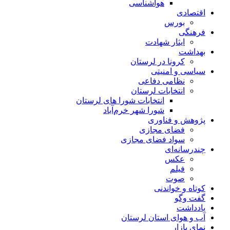
هواشناسی
اقتصادی
بورس
فرهنگی
ایثار شهادت
بهداشت
کرونا در لرستان
سیاسی و امنیتی
نظامی دفاعی
انتخابات لرستان
انتخابات شورا های لرستان
شورا شهر خرم‌آباد
پژوهش و فناوری
فضای مجازی
سواد فضای مجازی
چندرسانه‌ای
عكس
فیلم
صوت
کوتاه و خواندنی
گفت وگو
یادداشت
آب و هوای استان لرستان
نمای بازار