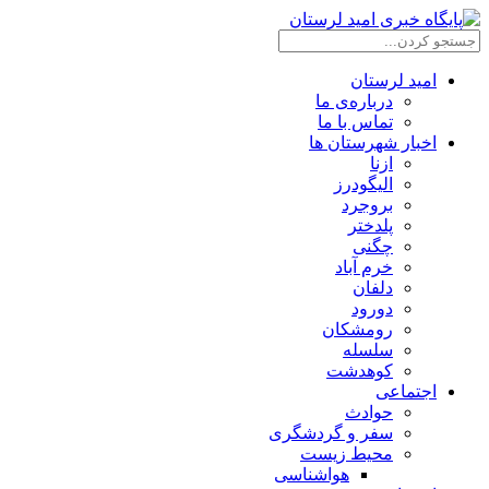
امید لرستان
درباره‌ی ما
تماس با ما
اخبار شهرستان ها
ازنا
الیگودرز
بروجرد
پلدختر
چگنی
خرم آباد
دلفان
دورود
رومشکان
سلسله
کوهدشت
اجتماعی
حوادث
سفر و گردشگری
محیط زیست
هواشناسی