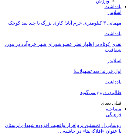
ورزش
یادداشت
اسلایدر
مهمانی ۳ کیلومتری خرم آباد؛ کاری بزرگ با چند نقد کوچک
یادداشت
نقدی کوتاه بر اظهار نظر عضو شورای شهر خرم‌آباد در مورد
شفافیت
اسلایدر
اول فرزند؛ بعد تسهیلات!
یادداشت
طالبان دروغ می‌گوید
قبلی
بعدی
مصاحبه
فرهنگی
رونمایی از نخستین نرم‌افزار واقعیت افزوده شهدای لرستان
با عنوان «افلاکی‌ها» در حاشیه…