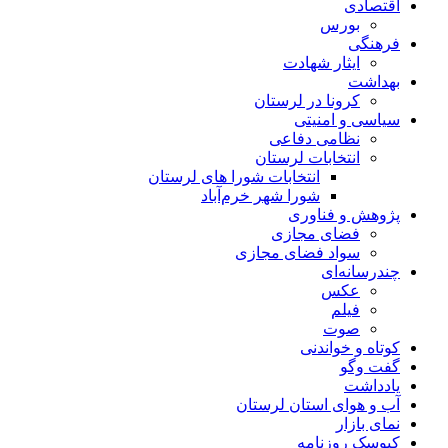
اقتصادی
بورس
فرهنگی
ایثار شهادت
بهداشت
کرونا در لرستان
سیاسی و امنیتی
نظامی دفاعی
انتخابات لرستان
انتخابات شورا های لرستان
شورا شهر خرم‌آباد
پژوهش و فناوری
فضای مجازی
سواد فضای مجازی
چندرسانه‌ای
عكس
فیلم
صوت
کوتاه و خواندنی
گفت وگو
یادداشت
آب و هوای استان لرستان
نمای بازار
کیوسک روزنامه