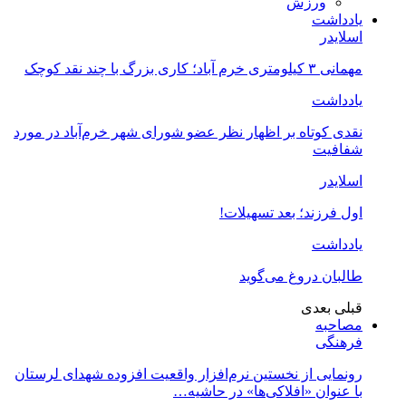
ورزش
یادداشت
اسلایدر
مهمانی ۳ کیلومتری خرم آباد؛ کاری بزرگ با چند نقد کوچک
یادداشت
نقدی کوتاه بر اظهار نظر عضو شورای شهر خرم‌آباد در مورد
شفافیت
اسلایدر
اول فرزند؛ بعد تسهیلات!
یادداشت
طالبان دروغ می‌گوید
قبلی
بعدی
مصاحبه
فرهنگی
رونمایی از نخستین نرم‌افزار واقعیت افزوده شهدای لرستان
با عنوان «افلاکی‌ها» در حاشیه…