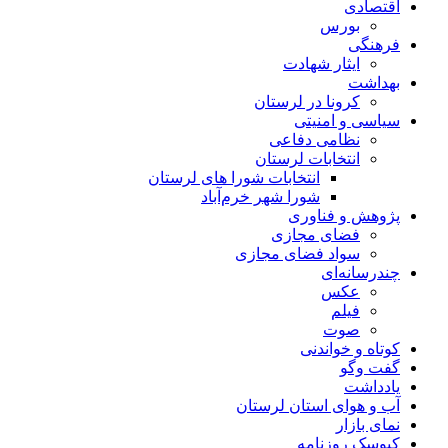
اقتصادی
بورس
فرهنگی
ایثار شهادت
بهداشت
کرونا در لرستان
سیاسی و امنیتی
نظامی دفاعی
انتخابات لرستان
انتخابات شورا های لرستان
شورا شهر خرم‌آباد
پژوهش و فناوری
فضای مجازی
سواد فضای مجازی
چندرسانه‌ای
عكس
فیلم
صوت
کوتاه و خواندنی
گفت وگو
یادداشت
آب و هوای استان لرستان
نمای بازار
کیوسک روزنامه