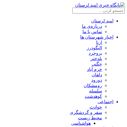
امید لرستان
درباره‌ی ما
تماس با ما
اخبار شهرستان ها
ازنا
الیگودرز
بروجرد
پلدختر
چگنی
خرم آباد
دلفان
دورود
رومشکان
سلسله
کوهدشت
اجتماعی
حوادث
سفر و گردشگری
محیط زیست
هواشناسی