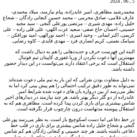
5 , 06 , 2024
محمدرشید مظاهری، امیر عابدزاده، پیام نیازمند، میلاد محمدی-
عارف غلامی- صادق محرمی – محمد حسین کنعانی زادگان – شجاع
خلیل زاده- مهدی شیری – مرتضی پورعلی گنجی – سید مجید
حسینی، احسان حاج صفی- سعید عزت اللهی- علی قلی زاده – علی
کریمی، اکبر ایمانی – وحید امیری – احمد نورالهی- امید نورافکن –
سیامک نعمتی، کریم انصاری فرد – مهدی قایدی – کاوه رضایی.
البته این فهرست حرف و حدیث‌هایی را هم به دنبال داشت که
مهمترین آنها دعوت نکردن از وریا غفوری کاپیتان تیم فوتبال
استقلال است که برخی اعتقاد دارند می‌توانست در این دیدار حضور
داشته باشد.
به دلیل متفاوت بودن نفراتی که این بار به تیم ملی دعوت شده‌اند
نمی‌تواند به طور دقیق ترکیب احتمالی را هم پیش بینی کرد اما به
نظر می‌رسد از بین دروازه بان های دعوت شده شرایط امیر
عابدزاده از دو گلر دیگر بهتر باشد. هر چند نیازمند در دیدارهای اخیر
شانس بیشتری برای بازی کردن پیدا کرده است. مظاهری هم که به
استقلال پیوسته مدتهاست درون چارچوب قرار نگرفته است.
در خط دفاعی اما دست اسکوچیچ باز است. به نظر می‌رسد پورعلی
گنجی و شجاع خلیل زاده شانس بیشتری برای بازی در قلب خط
دفاعی داشته باشند. هر چند حسینی و کنعانی زادگان هم کم شانس
نیستند. صادق محرمی می‌تواند گزینه بازی در جناح راست خط