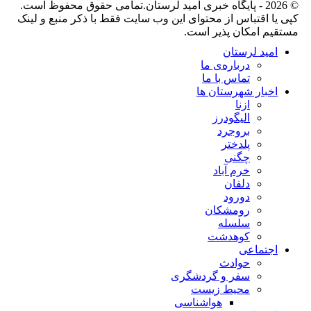
© 2026 - پایگاه خبری اميد لرستان.تمامی حقوق محفوظ است.
کپی یا اقتباس از محتوای این وب سایت فقط با ذکر منبع و لینک
مستقیم امکان پذیر است.
امید لرستان
درباره‌ی ما
تماس با ما
اخبار شهرستان ها
ازنا
الیگودرز
بروجرد
پلدختر
چگنی
خرم آباد
دلفان
دورود
رومشکان
سلسله
کوهدشت
اجتماعی
حوادث
سفر و گردشگری
محیط زیست
هواشناسی