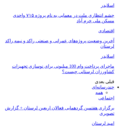
اسلایدر
چشم انتظاری ملت در معمایی به نام پروژه ۷۱۵ واحدی
مسکن ملی خرم آباد
اقتصادی
آخرین وضعیت پروژه‌های عمرانی و صنعتی راکد و نیمه راکد
لرستان
اسلایدر
ماجرای پرداخت وام 100 میلیونی برای نوسازی تجهیزات
کشاورزان لرستانی چیست؟
قبلی
بعدی
چندرسانه‌ای
همه
اجتماعی
برگزاری هفتمین گردهمایی فعالان اربعین لرستان + گزارش
تصویری
امید لرستان