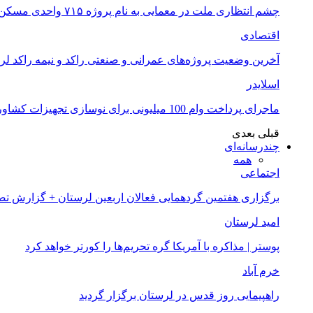
چشم انتظاری ملت در معمایی به نام پروژه ۷۱۵ واحدی مسکن ملی خرم آباد
اقتصادی
آخرین وضعیت پروژه‌های عمرانی و صنعتی راکد و نیمه راکد لر
اسلایدر
ماجرای پرداخت وام 100 میلیونی برای نوسازی تجهیزات کشاورزان لرستانی چیست؟
قبلی
بعدی
چندرسانه‌ای
همه
اجتماعی
برگزاری هفتمین گردهمایی فعالان اربعین لرستان + گزارش ت
امید لرستان
پوستر | مذاکره با آمریکا گره تحریم‌ها را کورتر خواهد کرد
خرم آباد
راهپیمایی روز قدس در لرستان برگزار گردید