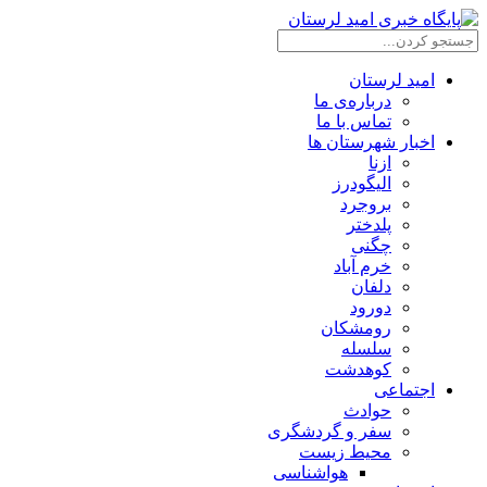
امید لرستان
درباره‌ی ما
تماس با ما
اخبار شهرستان ها
ازنا
الیگودرز
بروجرد
پلدختر
چگنی
خرم آباد
دلفان
دورود
رومشکان
سلسله
کوهدشت
اجتماعی
حوادث
سفر و گردشگری
محیط زیست
هواشناسی