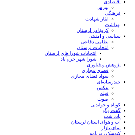
اقتصادی
بورس
فرهنگی
ایثار شهادت
بهداشت
کرونا در لرستان
سیاسی و امنیتی
نظامی دفاعی
انتخابات لرستان
انتخابات شورا های لرستان
شورا شهر خرم‌آباد
پژوهش و فناوری
فضای مجازی
سواد فضای مجازی
چندرسانه‌ای
عكس
فیلم
صوت
کوتاه و خواندنی
گفت وگو
یادداشت
آب و هوای استان لرستان
نمای بازار
کیوسک روزنامه