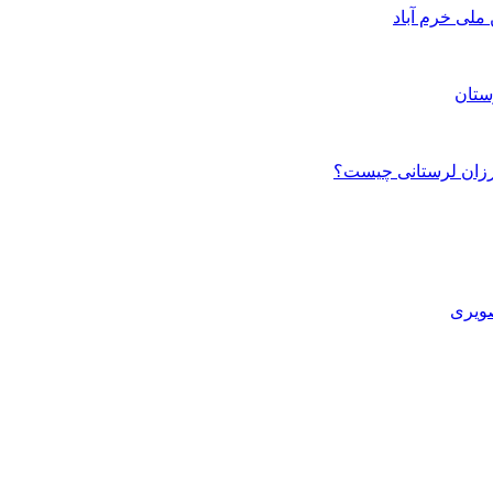
ستان
صویری