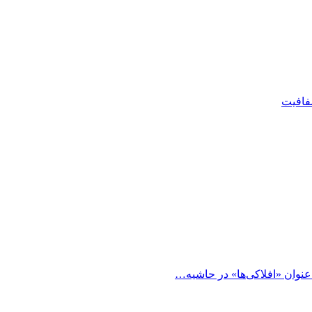
شفافیت
 عنوان «افلاکی‌ها» در حاشیه…