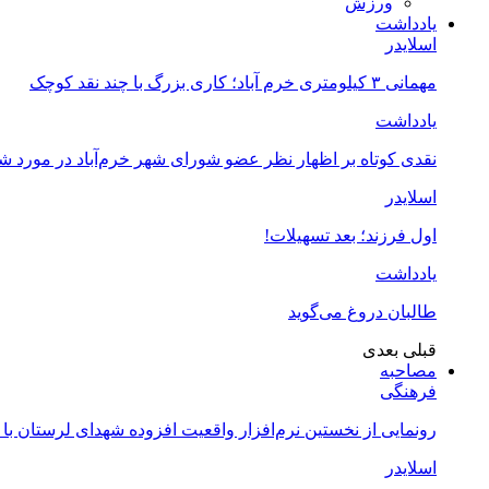
ورزش
یادداشت
اسلایدر
مهمانی ۳ کیلومتری خرم آباد؛ کاری بزرگ با چند نقد کوچک
یادداشت
نقدی کوتاه بر اظهار نظر عضو شورای شهر خرم‌آباد در مورد 
اسلایدر
اول فرزند؛ بعد تسهیلات!
یادداشت
طالبان دروغ می‌گوید
قبلی
بعدی
مصاحبه
فرهنگی
رونمایی از نخستین نرم‌افزار واقعیت افزوده شهدای لرستان با
اسلایدر