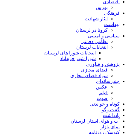
اقتصادی
بورس
فرهنگی
ایثار شهادت
بهداشت
کرونا در لرستان
سیاسی و امنیتی
نظامی دفاعی
انتخابات لرستان
انتخابات شورا های لرستان
شورا شهر خرم‌آباد
پژوهش و فناوری
فضای مجازی
سواد فضای مجازی
چندرسانه‌ای
عكس
فیلم
صوت
کوتاه و خواندنی
گفت وگو
یادداشت
آب و هوای استان لرستان
نمای بازار
کیوسک روزنامه