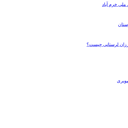
ستان
صویری