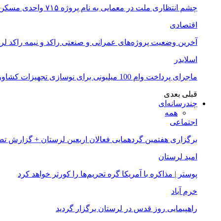
چشم انتظاری ملت در معمایی به نام پروژه ۷۱۵ واحدی مسکن ملی خرم آباد
اقتصادی
آخرین وضعیت پروژه‌های عمرانی و صنعتی راکد و نیمه راکد لر
اسلایدر
ماجرای پرداخت وام 100 میلیونی برای نوسازی تجهیزات کشاورزان لرستانی چیست؟
قبلی
بعدی
چندرسانه‌ای
همه
اجتماعی
برگزاری هفتمین گردهمایی فعالان اربعین لرستان + گزارش ت
امید لرستان
پوستر | مذاکره با آمریکا گره تحریم‌ها را کورتر خواهد کرد
خرم آباد
راهپیمایی روز قدس در لرستان برگزار گردید