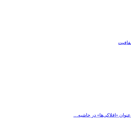
شفافیت
 عنوان «افلاکی‌ها» در حاشیه…