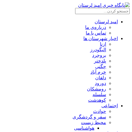
امید لرستان
درباره‌ی ما
تماس با ما
اخبار شهرستان ها
ازنا
الیگودرز
بروجرد
پلدختر
چگنی
خرم آباد
دلفان
دورود
رومشکان
سلسله
کوهدشت
اجتماعی
حوادث
سفر و گردشگری
محیط زیست
هواشناسی