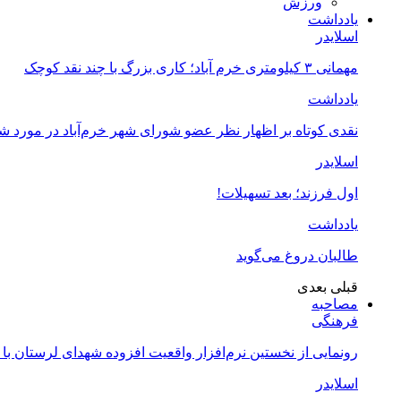
ورزش
یادداشت
اسلایدر
مهمانی ۳ کیلومتری خرم آباد؛ کاری بزرگ با چند نقد کوچک
یادداشت
نقدی کوتاه بر اظهار نظر عضو شورای شهر خرم‌آباد در مورد 
اسلایدر
اول فرزند؛ بعد تسهیلات!
یادداشت
طالبان دروغ می‌گوید
قبلی
بعدی
مصاحبه
فرهنگی
رونمایی از نخستین نرم‌افزار واقعیت افزوده شهدای لرستان با
اسلایدر