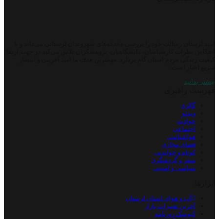
امید لرستان رسالت خود را بررسی دغدغه‌های شهروندان لرستانی می‌داند و با
انعکاس نظرات کارشناسان، دانشگاهیان، پژوهشگران تلاش می‌کند در جهت ارتقا
کیفیت زندگی مردم استان گام بردارد. مهمترین هدف ما امید آفرینی و انتشار
سریع اخبار است.
بیشتر بدانید
فهرست راهبری
گالری
ویدئو
حوادث
اجتماعی
هواشناسی
فضای مجازی
کوتاه و خواندنی
سفر و گردشگری
سیاسی و امنیتی
ابزارها
آب و هوای استان لرستان
آخرین تغییرات بازار
کیوسک روزنامه