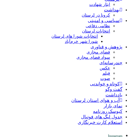
ایثار شهادت
بهداشت
کرونا در لرستان
سیاسی و امنیتی
نظامی دفاعی
انتخابات لرستان
انتخابات شورا های لرستان
شورا شهر خرم‌آباد
پژوهش و فناوری
فضای مجازی
سواد فضای مجازی
چندرسانه‌ای
عكس
فیلم
صوت
کوتاه و خواندنی
گفت وگو
یادداشت
آب و هوای استان لرستان
نمای بازار
کیوسک روزنامه
جدول لیگ های فوتبال
استعلام کارت خبرنگاری
Instagram