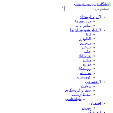
امید لرستان
درباره‌ی ما
تماس با ما
اخبار شهرستان ها
ازنا
الیگودرز
بروجرد
پلدختر
چگنی
خرم آباد
دلفان
دورود
رومشکان
سلسله
کوهدشت
اجتماعی
حوادث
سفر و گردشگری
محیط زیست
هواشناسی
اقتصادی
بورس
فرهنگی