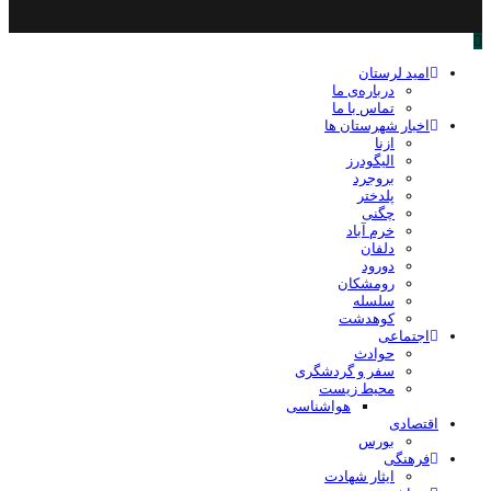
امید لرستان
درباره‌ی ما
تماس با ما
اخبار شهرستان ها
ازنا
الیگودرز
بروجرد
پلدختر
چگنی
خرم آباد
دلفان
دورود
رومشکان
سلسله
کوهدشت
اجتماعی
حوادث
سفر و گردشگری
محیط زیست
هواشناسی
اقتصادی
بورس
فرهنگی
ایثار شهادت