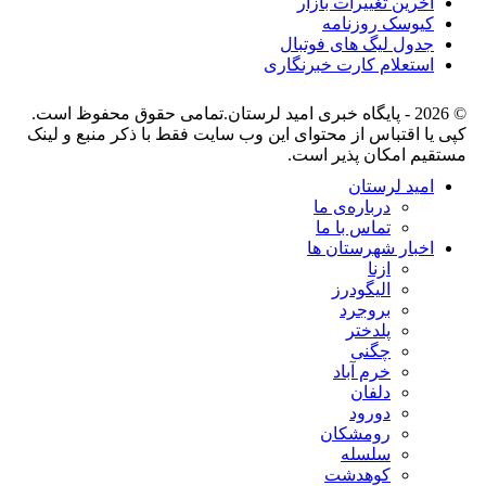
آخرین تغییرات بازار
کیوسک روزنامه
جدول لیگ های فوتبال
استعلام کارت خبرنگاری
© 2026 - پایگاه خبری اميد لرستان.تمامی حقوق محفوظ است.
کپی یا اقتباس از محتوای این وب سایت فقط با ذکر منبع و لینک
مستقیم امکان پذیر است.
امید لرستان
درباره‌ی ما
تماس با ما
اخبار شهرستان ها
ازنا
الیگودرز
بروجرد
پلدختر
چگنی
خرم آباد
دلفان
دورود
رومشکان
سلسله
کوهدشت