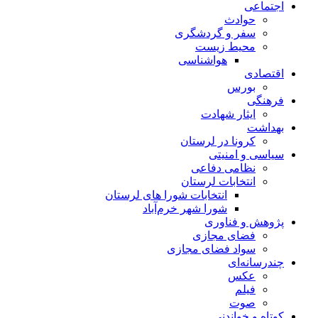
اجتماعی
حوادث
سفر و گردشگری
محیط زیست
هواشناسی
اقتصادی
بورس
فرهنگی
ایثار شهادت
بهداشت
کرونا در لرستان
سیاسی و امنیتی
نظامی دفاعی
انتخابات لرستان
انتخابات شورا های لرستان
شورا شهر خرم‌آباد
پژوهش و فناوری
فضای مجازی
سواد فضای مجازی
چندرسانه‌ای
عكس
فیلم
صوت
کوتاه و خواندنی