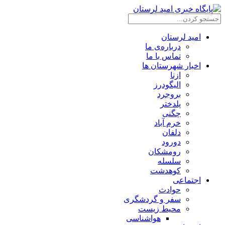
امید لرستان
درباره‌ی ما
تماس با ما
اخبار شهرستان ها
ازنا
الیگودرز
بروجرد
پلدختر
چگنی
خرم آباد
دلفان
دورود
رومشکان
سلسله
کوهدشت
اجتماعی
حوادث
سفر و گردشگری
محیط زیست
هواشناسی