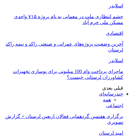
اسلایدر
چشم انتظاری ملت در معمایی به نام پروژه ۷۱۵ واحدی
مسکن ملی خرم آباد
اقتصادی
آخرین وضعیت پروژه‌های عمرانی و صنعتی راکد و نیمه راکد
لرستان
اسلایدر
ماجرای پرداخت وام 100 میلیونی برای نوسازی تجهیزات
کشاورزان لرستانی چیست؟
قبلی
بعدی
چندرسانه‌ای
همه
اجتماعی
برگزاری هفتمین گردهمایی فعالان اربعین لرستان + گزارش
تصویری
امید لرستان