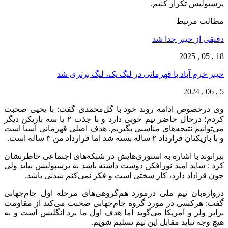
پرسپولیس تکرار کنیم.
مطالب مرتبط
دقیقی از خیبر جدا شد
18 , 05 , 2025
خیبر خرم آباد با قهرمانی در لیگ یک، لیگ برتری شد
5 , 06 , 2024
وی درخصوص ادامه روند خود با گل‌محمدی گفت: با یحیی صحبت
کردم؛ درحال حاضر تیم خوبی دارد و با جذب ۲ یا سه بازیکن دیگر
می‌توانیم نتیجه‌های مناسبی بگیریم. هدف اصلی قهرمانی آسیا است
و با بازیکنان قرارداد ۲ ساله بسته شد اما قرارداد من ۳ ساله است.
بیرانوند با اشاره به استوری‌هایش در شبکه‌های اجتماعی خاطرنشان
کرد : شاید امید نورافکن دوست داشته باشد به پرسپولیس بیاید ولی
چون قراداد دارد، کار سختی است و فکر نمی‌کنم شدنی باشد.
دروازه‌بان تیم ملی درمورد هم‌گروهی‌های مرحله اول جام‌جهانی
گفت: هرکسی در مورد گروه جام‌جهانی صحبت می‌کند از مقاومت
برابر ولز و آمریکا می‌گوید اما هدف اول ما برد انگلیس است و به
هیچ وجه نباید مقابل این تیم تسلیم شویم.