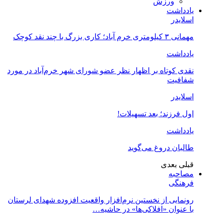
ورزش
یادداشت
اسلایدر
مهمانی ۳ کیلومتری خرم آباد؛ کاری بزرگ با چند نقد کوچک
یادداشت
نقدی کوتاه بر اظهار نظر عضو شورای شهر خرم‌آباد در مورد
شفافیت
اسلایدر
اول فرزند؛ بعد تسهیلات!
یادداشت
طالبان دروغ می‌گوید
قبلی
بعدی
مصاحبه
فرهنگی
رونمایی از نخستین نرم‌افزار واقعیت افزوده شهدای لرستان
با عنوان «افلاکی‌ها» در حاشیه…