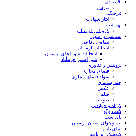
اقتصادی
بورس
فرهنگی
ایثار شهادت
بهداشت
کرونا در لرستان
سیاسی و امنیتی
نظامی دفاعی
انتخابات لرستان
انتخابات شورا های لرستان
شورا شهر خرم‌آباد
پژوهش و فناوری
فضای مجازی
سواد فضای مجازی
چندرسانه‌ای
عكس
فیلم
صوت
کوتاه و خواندنی
گفت وگو
یادداشت
آب و هوای استان لرستان
نمای بازار
کیوسک روزنامه