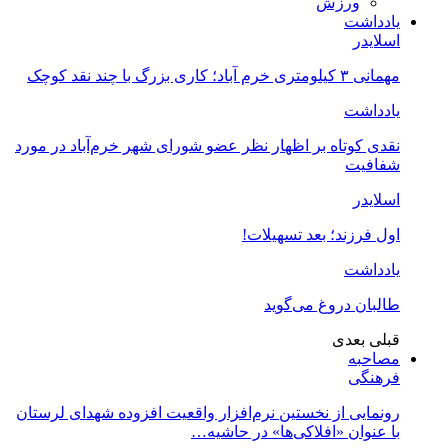
ورزش
یادداشت
اسلایدر
مهمانی ۳ کیلومتری خرم آباد؛ کاری بزرگ با چند نقد کوچک
یادداشت
نقدی کوتاه بر اظهار نظر عضو شورای شهر خرم‌آباد در مورد
شفافیت
اسلایدر
اول فرزند؛ بعد تسهیلات!
یادداشت
طالبان دروغ می‌گوید
قبلی
بعدی
مصاحبه
فرهنگی
رونمایی از نخستین نرم‌افزار واقعیت افزوده شهدای لرستان
با عنوان «افلاکی‌ها» در حاشیه…