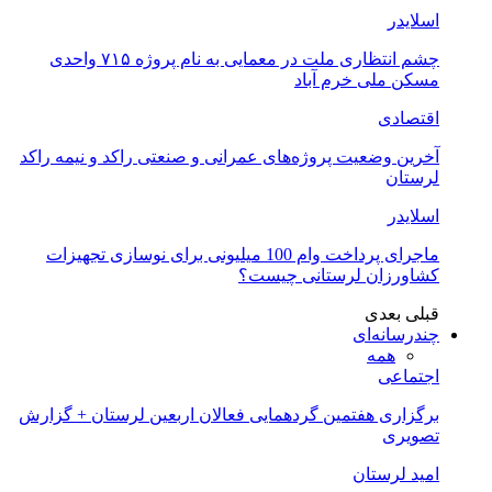
اسلایدر
چشم انتظاری ملت در معمایی به نام پروژه ۷۱۵ واحدی
مسکن ملی خرم آباد
اقتصادی
آخرین وضعیت پروژه‌های عمرانی و صنعتی راکد و نیمه راکد
لرستان
اسلایدر
ماجرای پرداخت وام 100 میلیونی برای نوسازی تجهیزات
کشاورزان لرستانی چیست؟
قبلی
بعدی
چندرسانه‌ای
همه
اجتماعی
برگزاری هفتمین گردهمایی فعالان اربعین لرستان + گزارش
تصویری
امید لرستان