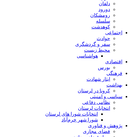
دلفان
دورود
رومشکان
سلسله
کوهدشت
اجتماعی
حوادث
سفر و گردشگری
محیط زیست
هواشناسی
اقتصادی
بورس
فرهنگی
ایثار شهادت
بهداشت
کرونا در لرستان
سیاسی و امنیتی
نظامی دفاعی
انتخابات لرستان
انتخابات شورا های لرستان
شورا شهر خرم‌آباد
پژوهش و فناوری
فضای مجازی