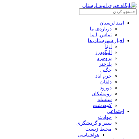
امید لرستان
درباره‌ی ما
تماس با ما
اخبار شهرستان ها
ازنا
الیگودرز
بروجرد
پلدختر
چگنی
خرم آباد
دلفان
دورود
رومشکان
سلسله
کوهدشت
اجتماعی
حوادث
سفر و گردشگری
محیط زیست
هواشناسی