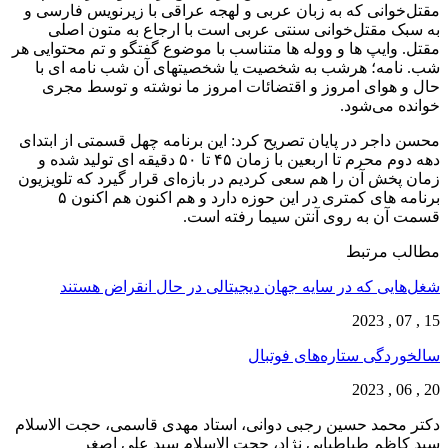
مقتل‌خوانی که به زبان عربی و لهجه عراقی با زیرنویس فارسی و
به سبک مقتل‌خوانی سنتی عربی است با ارجاع به متون اصلی
مقتل. وایپ ها و ووله ها متناسب با موضوع گفتگو و تم محتوایی هر
شب. نامه؛ هرشب به شخصیت یا شخصیتهای آن شب نامه ای با
حال و هوای امروز و اقتضائات امروز ما نوشته و توسط مجری
خوانده می‌شود.
محسن داجر در پایان تصریح کرد: این برنامه چهل قسمتی از ابتدای
دهه دوم محرم تا اربعین با زمان ۴۵ تا ۵۰ دقیقه ای تولید شده و
زمان پخش آن را هم سعی کردیم در بازه‌ای قرار گیرد که تلویزیون
برنامه های کمتری در این حوزه دارد و هم اکنون هم اکنون ۵
قسمت آن به روی آنتن سیما رفته است.
مطالب مرتبط
شغل‌‌هایی که در سایه جهان دیجیتالی در حال انقراض هستند
15 , 07 , 2023
سالخوردگی ستاره‌های فوتبال
20 , 06 , 2023
دکتر محمد حسین رجبی دوانی، استاد مهدی قاسمی، حجت الاسلام
سید کاظم طباطبایی نژاد، حجت الاسلام سید علی اصغر