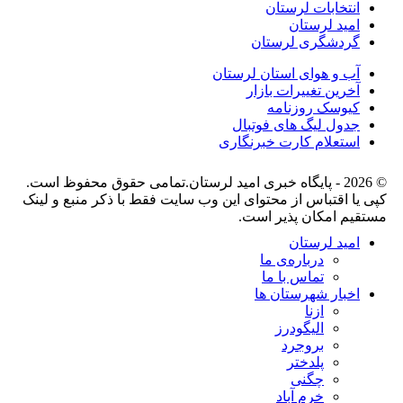
انتخابات لرستان
امید لرستان
گردشگری لرستان
آب و هوای استان لرستان
آخرین تغییرات بازار
کیوسک روزنامه
جدول لیگ های فوتبال
استعلام کارت خبرنگاری
© 2026 - پایگاه خبری اميد لرستان.تمامی حقوق محفوظ است.
کپی یا اقتباس از محتوای این وب سایت فقط با ذکر منبع و لینک
مستقیم امکان پذیر است.
امید لرستان
درباره‌ی ما
تماس با ما
اخبار شهرستان ها
ازنا
الیگودرز
بروجرد
پلدختر
چگنی
خرم آباد