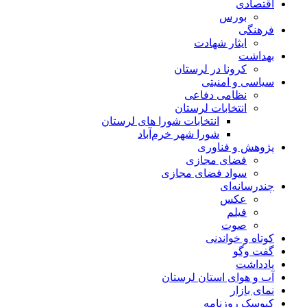
اقتصادی
بورس
فرهنگی
ایثار شهادت
بهداشت
کرونا در لرستان
سیاسی و امنیتی
نظامی دفاعی
انتخابات لرستان
انتخابات شورا های لرستان
شورا شهر خرم‌آباد
پژوهش و فناوری
فضای مجازی
سواد فضای مجازی
چندرسانه‌ای
عكس
فیلم
صوت
کوتاه و خواندنی
گفت وگو
یادداشت
آب و هوای استان لرستان
نمای بازار
کیوسک روزنامه