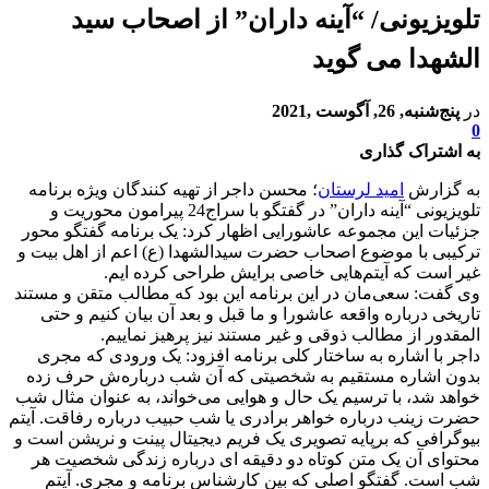
تلویزیونی/ “آینه داران” از اصحاب سید
الشهدا می گوید
در
پنج‌شنبه, 26, آگوست ,2021
0
به اشتراک گذاری
به گزارش
امید لرستان
؛ محسن داجر از تهیه کنندگان ویژه برنامه
تلویزیونی “آینه داران” در گفتگو با سراج24 پیرامون محوریت و
جزئیات این مجموعه عاشورایی اظهار کرد: یک برنامه گفتگو محور
ترکیبی‌ با موضوع اصحاب حضرت سیدالشهدا (ع) اعم از اهل بیت و
غیر است که آیتم‌هایی خاصی برایش طراحی کرده ایم.
وی گفت: سعی‌مان در این برنامه این بود که مطالب متقن و مستند
تاریخی درباره واقعه عاشورا و ما قبل و بعد آن بیان کنیم و حتی‌
المقدور از مطالب ذوقی و غیر مستند نیز پرهیز نماییم.
داجر با اشاره به ساختار کلی برنامه افزود: یک ورودی که مجری
بدون اشاره مستقیم به شخصیتی که آن شب درباره‌ش حرف زده
خواهد شد، با ترسیم یک حال و هوایی می‌خواند، به عنوان مثال شب
حضرت زینب درباره خواهر برادری یا شب حبیب درباره رفاقت. آیتم
بیوگرافی که برپایه تصویری یک فریم دیجیتال پینت و نریشن است و
محتوای آن یک متن کوتاه دو دقیقه ای درباره زندگی شخصیت هر
شب است. گفتگو اصلی که بین کارشناس برنامه و مجری‌. آیتم