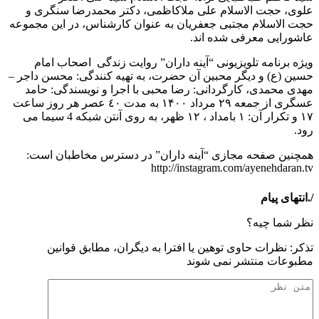
علوی، حجت الاسلام علی ملاکاظمی، دکتر محمدرضا سنگری و
حجت الاسلام مجتبی جعفریان به عنوان کارشناس، در این مجموعه
عاشورایی معرفی شده اند.
ویژه برنامه تلویزیونی “آینه داران” روایت زندگی اصحاب امام
حسین (ع) و دیگر محبین آن حضرت، به تهیه کنندگی: محسن داجر –
مهدی محمدی، کارگردانی: رضا محبی با اجرا و نویسندگی: حامد
عسگری از جمعه ٢٩ مرداد ۱۴۰۰ به مدت ٤٠ عصر هر روز ساعت
١٧ و تکرار آن: ١ بامداد ، ١٢ ظهر، به روی آنتن شبکه 4 سیما می
رود.
همچنین صفحه مجازی “آینه داران” در دسترس مخاطبان است:
http://instagram.com/ayenehdaran.tv
/.انتهای پیام
نظر شما چیه؟
تذكر: نظرات حاوی توهين يا افترا به ديگران، مطابق قوانين
مطبوعات منتشر نمی شوند