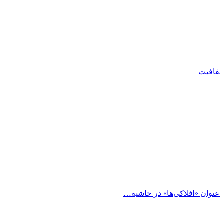
شفافیت
 عنوان «افلاکی‌ها» در حاشیه…