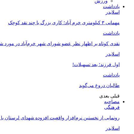
ورزش
یادداشت
اسلایدر
مهمانی ۳ کیلومتری خرم آباد؛ کاری بزرگ با چند نقد کوچک
یادداشت
نقدی کوتاه بر اظهار نظر عضو شورای شهر خرم‌آباد در مورد 
اسلایدر
اول فرزند؛ بعد تسهیلات!
یادداشت
طالبان دروغ می‌گوید
قبلی
بعدی
مصاحبه
فرهنگی
رونمایی از نخستین نرم‌افزار واقعیت افزوده شهدای لرستان با
اسلایدر