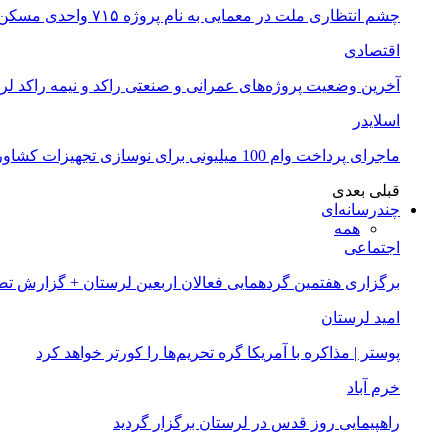
چشم انتظاری ملت در معمایی به نام پروژه ۷۱۵ واحدی مسکن ملی خرم آباد
اقتصادی
آخرین وضعیت پروژه‌های عمرانی و صنعتی راکد و نیمه راکد لر
اسلایدر
ماجرای پرداخت وام 100 میلیونی برای نوسازی تجهیزات کشاورزان لرستانی چیست؟
قبلی
بعدی
چندرسانه‌ای
همه
اجتماعی
برگزاری هفتمین گردهمایی فعالان اربعین لرستان + گزارش ت
امید لرستان
پوستر | مذاکره با آمریکا گره تحریم‌ها را کورتر خواهد کرد
خرم آباد
راهپیمایی روز قدس در لرستان برگزار گردید