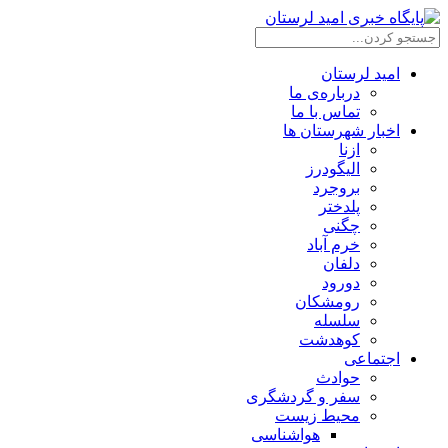
امید لرستان
درباره‌ی ما
تماس با ما
اخبار شهرستان ها
ازنا
الیگودرز
بروجرد
پلدختر
چگنی
خرم آباد
دلفان
دورود
رومشکان
سلسله
کوهدشت
اجتماعی
حوادث
سفر و گردشگری
محیط زیست
هواشناسی