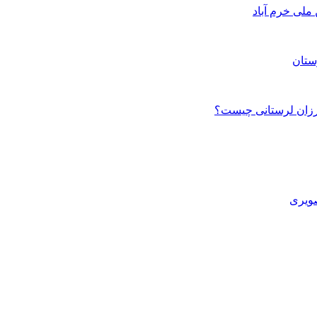
ستان
صویری