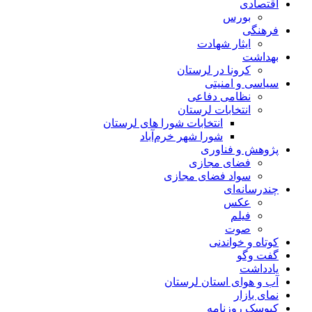
اقتصادی
بورس
فرهنگی
ایثار شهادت
بهداشت
کرونا در لرستان
سیاسی و امنیتی
نظامی دفاعی
انتخابات لرستان
انتخابات شورا های لرستان
شورا شهر خرم‌آباد
پژوهش و فناوری
فضای مجازی
سواد فضای مجازی
چندرسانه‌ای
عكس
فیلم
صوت
کوتاه و خواندنی
گفت وگو
یادداشت
آب و هوای استان لرستان
نمای بازار
کیوسک روزنامه