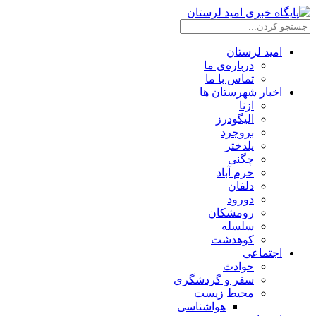
امید لرستان
درباره‌ی ما
تماس با ما
اخبار شهرستان ها
ازنا
الیگودرز
بروجرد
پلدختر
چگنی
خرم آباد
دلفان
دورود
رومشکان
سلسله
کوهدشت
اجتماعی
حوادث
سفر و گردشگری
محیط زیست
هواشناسی