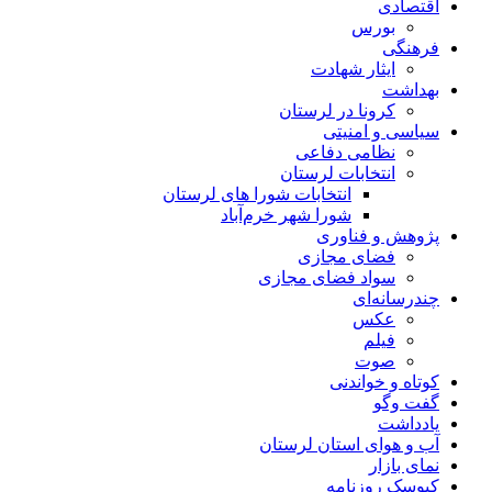
اقتصادی
بورس
فرهنگی
ایثار شهادت
بهداشت
کرونا در لرستان
سیاسی و امنیتی
نظامی دفاعی
انتخابات لرستان
انتخابات شورا های لرستان
شورا شهر خرم‌آباد
پژوهش و فناوری
فضای مجازی
سواد فضای مجازی
چندرسانه‌ای
عكس
فیلم
صوت
کوتاه و خواندنی
گفت وگو
یادداشت
آب و هوای استان لرستان
نمای بازار
کیوسک روزنامه