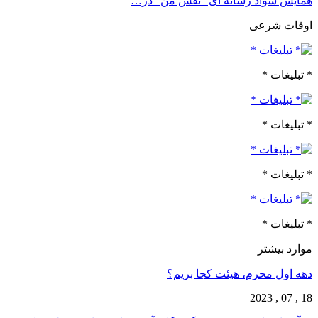
همایش سواد رسانه ای “نقش من” در…
اوقات شرعی
* تبلیغات *
* تبلیغات *
* تبلیغات *
* تبلیغات *
موارد بیشتر
دهه اول محرم، هیئت کجا بریم؟
18 , 07 , 2023