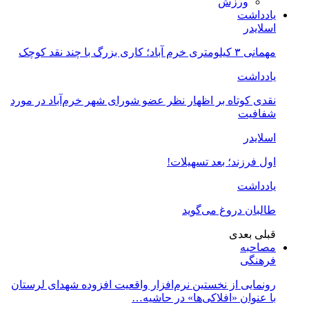
ورزش
یادداشت
اسلایدر
مهمانی ۳ کیلومتری خرم آباد؛ کاری بزرگ با چند نقد کوچک
یادداشت
نقدی کوتاه بر اظهار نظر عضو شورای شهر خرم‌آباد در مورد
شفافیت
اسلایدر
اول فرزند؛ بعد تسهیلات!
یادداشت
طالبان دروغ می‌گوید
قبلی
بعدی
مصاحبه
فرهنگی
رونمایی از نخستین نرم‌افزار واقعیت افزوده شهدای لرستان
با عنوان «افلاکی‌ها» در حاشیه…