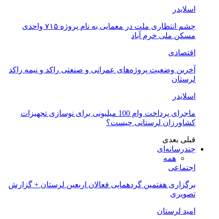
اسلایدر
چشم انتظاری ملت در معمایی به نام پروژه ۷۱۵ واحدی
مسکن ملی خرم آباد
اقتصادی
آخرین وضعیت پروژه‌های عمرانی و صنعتی راکد و نیمه راکد
لرستان
اسلایدر
ماجرای پرداخت وام 100 میلیونی برای نوسازی تجهیزات
کشاورزان لرستانی چیست؟
قبلی
بعدی
چندرسانه‌ای
همه
اجتماعی
برگزاری هفتمین گردهمایی فعالان اربعین لرستان + گزارش
تصویری
امید لرستان