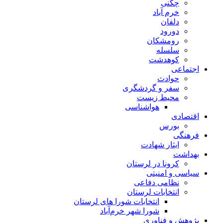
چگنی
خرم آباد
دلفان
دورود
رومشکان
سلسله
کوهدشت
اجتماعی
حوادث
سفر و گردشگری
محیط زیست
هواشناسی
اقتصادی
بورس
فرهنگی
ایثار شهادت
بهداشت
کرونا در لرستان
سیاسی و امنیتی
نظامی دفاعی
انتخابات لرستان
انتخابات شورا های لرستان
شورا شهر خرم‌آباد
پژوهش و فناوری