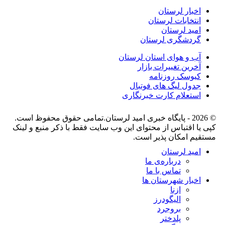
اخبار لرستان
انتخابات لرستان
امید لرستان
گردشگری لرستان
آب و هوای استان لرستان
آخرین تغییرات بازار
کیوسک روزنامه
جدول لیگ های فوتبال
استعلام کارت خبرنگاری
© 2026 - پایگاه خبری اميد لرستان.تمامی حقوق محفوظ است.
کپی یا اقتباس از محتوای این وب سایت فقط با ذکر منبع و لینک
مستقیم امکان پذیر است.
امید لرستان
درباره‌ی ما
تماس با ما
اخبار شهرستان ها
ازنا
الیگودرز
بروجرد
پلدختر