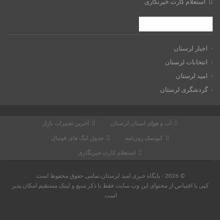
استعلام کارت خبرنگاری
موضوعات داغ
اخبار لرستان
انتخابات لرستان
امید لرستان
گردشگری لرستان
آب و هوای استان لرستان
آخرین تغییرات بازار
کیوسک روزنامه
جدول لیگ های فوتبال
استعلام کارت خبرنگاری
© 2026 - پایگاه خبری اميد لرستان.تمامی حقوق محفوظ است.
کپی یا اقتباس از محتوای این وب سایت فقط با ذکر منبع و لینک مستقیم امکان پذیر
است.