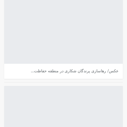
عکس/ رهاسازی پرندگان شکاری در منطقه حفاظت…