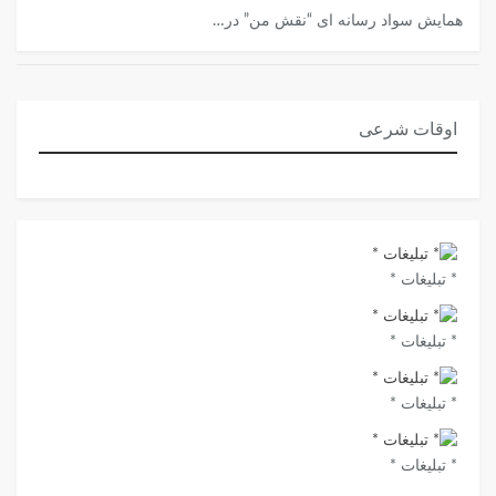
همایش سواد رسانه ای “نقش من” در…
اوقات شرعی
* تبلیغات *
* تبلیغات *
* تبلیغات *
* تبلیغات *