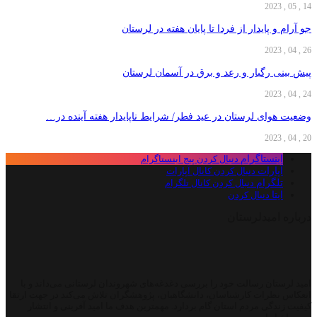
14 , 05 , 2023
جو آرام و پایدار از فردا تا پایان هفته در لرستان
26 , 04 , 2023
پیش بینی رگبار و رعد و برق در آسمان لرستان
24 , 04 , 2023
وضعیت هوای لرستان در عید فطر/ شرایط ناپایدار ‌هفته آینده در…
20 , 04 , 2023
اینستاگرام
دنبال کردن پیج اینستاگرام
آپارات
دنبال کردن کانال آپارات
تلگرام
دنبال کردن کانال تلگرام
ایتا
دنبال کردن
درباره امیدلرستان
امید لرستان رسالت خود را بررسی دغدغه‌های شهروندان لرستانی می‌داند و با
انعکاس نظرات کارشناسان، دانشگاهیان، پژوهشگران تلاش می‌کند در جهت ارتقا
کیفیت زندگی مردم استان گام بردارد. مهمترین هدف ما امید آفرینی و انتشار