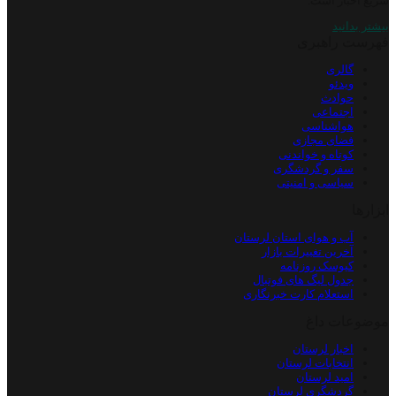
سریع اخبار است.
بیشتر بدانید
فهرست راهبری
گالری
ویدئو
حوادث
اجتماعی
هواشناسی
فضای مجازی
کوتاه و خواندنی
سفر و گردشگری
سیاسی و امنیتی
ابزارها
آب و هوای استان لرستان
آخرین تغییرات بازار
کیوسک روزنامه
جدول لیگ های فوتبال
استعلام کارت خبرنگاری
موضوعات داغ
اخبار لرستان
انتخابات لرستان
امید لرستان
گردشگری لرستان