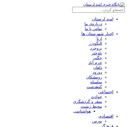
امید لرستان
درباره‌ی ما
تماس با ما
اخبار شهرستان ها
ازنا
الیگودرز
بروجرد
پلدختر
چگنی
خرم آباد
دلفان
دورود
رومشکان
سلسله
کوهدشت
اجتماعی
حوادث
سفر و گردشگری
محیط زیست
هواشناسی
اقتصادی
بورس
فرهنگی