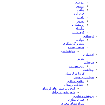
بروجرد
پلدختر
چگنی
خرم آباد
دلفان
دورود
رومشکان
سلسله
کوهدشت
اجتماعی
حوادث
سفر و گردشگری
محیط زیست
هواشناسی
اقتصادی
بورس
فرهنگی
ایثار شهادت
بهداشت
کرونا در لرستان
سیاسی و امنیتی
نظامی دفاعی
انتخابات لرستان
انتخابات شورا های لرستان
شورا شهر خرم‌آباد
پژوهش و فناوری
فضای مجازی
سواد فضای مجازی