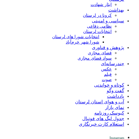
ایثار شهادت
بهداشت
کرونا در لرستان
سیاسی و امنیتی
نظامی دفاعی
انتخابات لرستان
انتخابات شورا های لرستان
شورا شهر خرم‌آباد
پژوهش و فناوری
فضای مجازی
سواد فضای مجازی
چندرسانه‌ای
عكس
فیلم
صوت
کوتاه و خواندنی
گفت وگو
یادداشت
آب و هوای استان لرستان
نمای بازار
کیوسک روزنامه
جدول لیگ های فوتبال
استعلام کارت خبرنگاری
Instagram